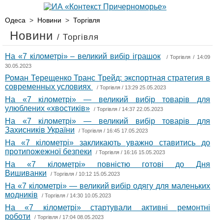
Одеса
>
Новини
>
Торгівля
Новини
/ Торгівля
На «7 кілометрі» – великий вибір іграшок
/
Торгівля
/ 14:09
30.05.2023
Роман Терещенко Транс Трейд: экспортная стратегия в
современных условиях
/
Торгівля
/ 13:29 25.05.2023
На «7 кілометрі» — великий вибір товарів для
улюблених «хвостиків»
/
Торгівля
/ 14:37 22.05.2023
На «7 кілометрі» — великий вибір товарів для
Захисників України
/
Торгівля
/ 16:45 17.05.2023
На «7 кілометрі» закликають уважно ставитись до
протипожежної безпеки
/
Торгівля
/ 16:16 15.05.2023
На «7 кілометрі» повністю готові до Дня
Вишиванки
/
Торгівля
/ 10:12 15.05.2023
На «7 кілометрі» — великий вибір одягу для маленьких
модників
/
Торгівля
/ 14:30 10.05.2023
На «7 кілометрі» стартували активні ремонтні
роботи
/
Торгівля
/ 17:04 08.05.2023