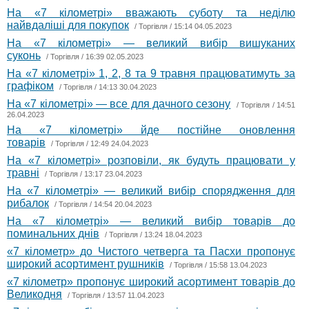
На «7 кілометрі» вважають суботу та неділю
найвдаліші для покупок
/
Торгівля
/ 15:14 04.05.2023
На «7 кілометрі» — великий вибір вишуканих
суконь
/
Торгівля
/ 16:39 02.05.2023
На «7 кілометрі» 1, 2, 8 та 9 травня працюватимуть за
графіком
/
Торгівля
/ 14:13 30.04.2023
На «7 кілометрі» — все для дачного сезону
/
Торгівля
/ 14:51
26.04.2023
На «7 кілометрі» йде постійне оновлення
товарів
/
Торгівля
/ 12:49 24.04.2023
На «7 кілометрі» розповіли, як будуть працювати у
травні
/
Торгівля
/ 13:17 23.04.2023
На «7 кілометрі» — великий вибір спорядження для
рибалок
/
Торгівля
/ 14:54 20.04.2023
На «7 кілометрі» — великий вибір товарів до
поминальних днів
/
Торгівля
/ 13:24 18.04.2023
«7 кілометр» до Чистого четверга та Пасхи пропонує
широкий асортимент рушників
/
Торгівля
/ 15:58 13.04.2023
«7 кілометр» пропонує широкий асортимент товарів до
Великодня
/
Торгівля
/ 13:57 11.04.2023