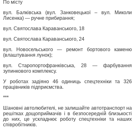
По місту
вул. Балківська (вул. Занковецької – вул. Миколи
Лисенка) — ручне прибирання;
вул. Святослава Караванського, 18
вул. Святослава Караванського, 24
вул. Новосельського — ремонт бортового каменю
(влаштування лунок);
вул. Старопортофранківська, 28 — фарбування
зупинкового комплексу.
У роботах задіяно 46 одиниць спецтехніки та 326
працівників підприємства.
***
Шановні автолюбителі, не залишайте автотранспорт на
решітках дощоприймачів і в безпосередній близькості
до них, це ускладнює роботу спецтехніки та наших
співробітників.