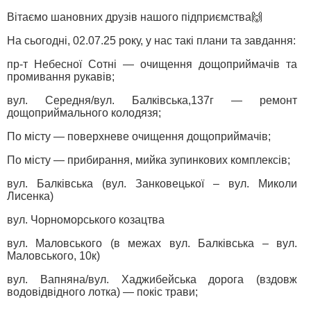
Вітаємо шановних друзів нашого підприємства🙌
На сьогодні, 02.07.25 року, у нас такі плани та завдання:
пр-т Небесної Сотні — очищення дощоприймачів та
промивання рукавів;
вул. Середня/вул. Балківська,137г — ремонт
дощоприймального колодязя;
По місту — поверхневе очищення дощоприймачів;
По місту — прибирання, мийка зупинкових комплексів;
вул. Балківська (вул. Занковецької – вул. Миколи
Лисенка)
вул. Чорноморського козацтва
вул. Маловського (в межах вул. Балківська – вул.
Маловського, 10к)
вул. Вапняна/вул. Хаджибейська дорога (вздовж
водовідвідного лотка) — покіс трави;