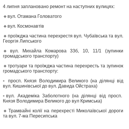
4 липня заплановано ремонт на наступних вулицях:
🔹вул. Отамана Головатого
🔹вул. Космонавтів
🔹проїжджа частина перехрестя вул. Чубаївська та вул.
Георгія Липського
🔹вул. Михайла Комарова 33б, 10, 11/1 (зупинки
громадського транспорту)
🔹тротуари та проїжджа частина перехресть та зупинок
громадського транспорту:
▫️ просп. Князя Володимира Великого (на ділянці від
вул. Кишинівської до вул. Давида Ойстраха)
▫️вул. Академіка Заболотного (на ділянці від просп.
Князя Володимира Великого до вул Кримська)
🔹Трамвайні колії на перехресті Миколаївської дороги
та вул. 7-ма Пересипська