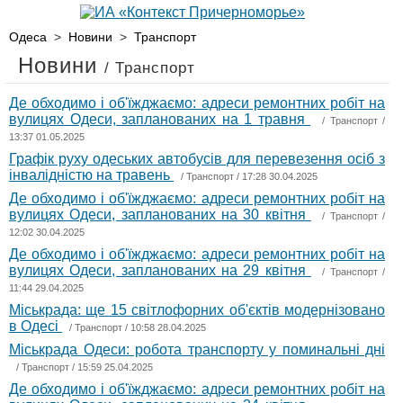
Одеса
>
Новини
>
Транспорт
Новини
/ Транспорт
Де обходимо і об'їжджаємо: адреси ремонтних робіт на
вулицях Одеси, запланованих на 1 травня
/
Транспорт
/
13:37 01.05.2025
Графік руху одеських автобусів для перевезення осіб з
інвалідністю на травень
/
Транспорт
/ 17:28 30.04.2025
Де обходимо і об'їжджаємо: адреси ремонтних робіт на
вулицях Одеси, запланованих на 30 квітня
/
Транспорт
/
12:02 30.04.2025
Де обходимо і об'їжджаємо: адреси ремонтних робіт на
вулицях Одеси, запланованих на 29 квітня
/
Транспорт
/
11:44 29.04.2025
Міськрада: ще 15 світлофорних об'єктів модернізовано
в Одесі
/
Транспорт
/ 10:58 28.04.2025
Міськрада Одеси: робота транспорту у поминальні дні
/
Транспорт
/ 15:59 25.04.2025
Де обходимо і об'їжджаємо: адреси ремонтних робіт на