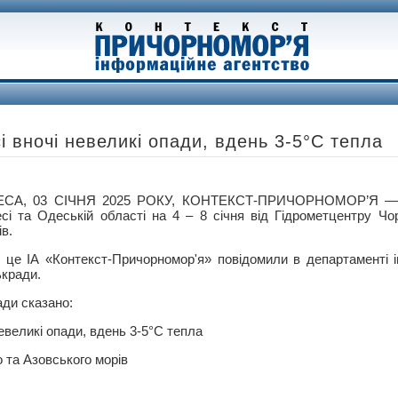
і вночі невеликі опади, вдень ​​3-5°С тепла
СА, 03 СІЧНЯ 2025 РОКУ, КОНТЕКСТ-ПРИЧОРНОМОР’Я — П
сі та Одеській області на 4 – 8 січня від Гідрометцентру Чо
ів.
 це ІА «Контекст-Причорномор'я» повідомили в департаменті 
ькради.
ади сказано:
евеликі опади, вдень ​​3-5°С тепла
 та Азовського морів