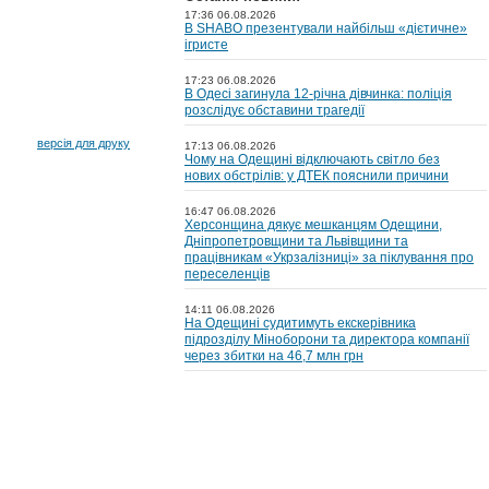
17:36 06.08.2026
В SHABO презентували найбільш «дієтичне»
ігристе
17:23 06.08.2026
В Одесі загинула 12-річна дівчинка: поліція
розслідує обставини трагедії
версія для друку
17:13 06.08.2026
Чому на Одещині відключають світло без
нових обстрілів: у ДТЕК пояснили причини
16:47 06.08.2026
Херсонщина дякує мешканцям Одещини,
Дніпропетровщини та Львівщини та
працівникам «Укрзалізниці» за піклування про
переселенців
14:11 06.08.2026
На Одещині судитимуть екскерівника
підрозділу Міноборони та директора компанії
через збитки на 46,7 млн грн