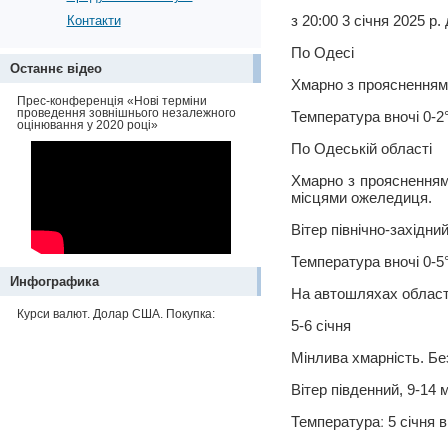
з 20:00 3 січня 2025 р. 
Контакти
По Одесі
Останнє відео
Хмарно з проясненнями.
Прес-конференція «Нові терміни
проведення зовнішнього незалежного
Температура вночі 0-2
оцінювання у 2020 році»
По Одеській області
Хмарно з проясненнями
місцями ожеледиця.
Вітер північно-західний
Температура вночі 0-5°
Инфографика
На автошляхах області
Курси валют. Долар США. Покупка:
5-6 січня
Мінлива хмарність. Без
Вітер південний, 9-14 м
Температураː 5 січня в