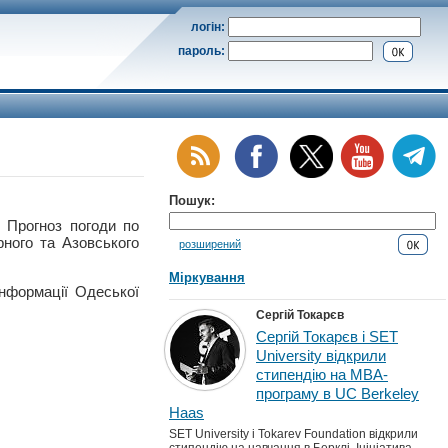
логін:
пароль:
Пошук:
рогноз погоди по
рного та Азовського
розширений
Міркування
інформації Одеської
Сергій Токарєв
Сергій Токарєв і SET
University відкрили
стипендію на MBA-
програму в UC Berkeley
Haas
SET University і Tokarev Foundation відкрили