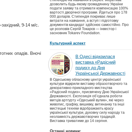
стипендію на навчання в Берклі. Ініціатива
дозволить будь-якому громадянину України
подати заявку та отримати компенсацію 100%
вартості дворічної програми. Йдеться про 178
000 доларів. Стипендія покриває лише
витрати на навчання, а вступ і підготовку
західний, 9-14 м/с.
документів кандидат здійснює самостійно. Про
це розповів Сергій Токарєв — інвестор і
засновник Tokarev Foundation.
Культурний аспект
тотних опадів. Вночі
В Одесі відкрилася
виставка «Радісний
подих» до Дня
Української Державності
В Одеському обласному центрі української
культури відкрили виставку образотворчого та
декоративно-прикладного мистецтва
«Радісний подих», присвячену Дню Української
Державності. Експозиція об’єднала роботи
митців артгурту «Одеський вулик», які через
живопис, графіку, вишивку, витинанку та інші
мистецькі техніки відображають красу
української культури, духовну силу народу та
незламність державотворчих традицій.
Виставка триватиме до 14 серпня.
Останні новини: