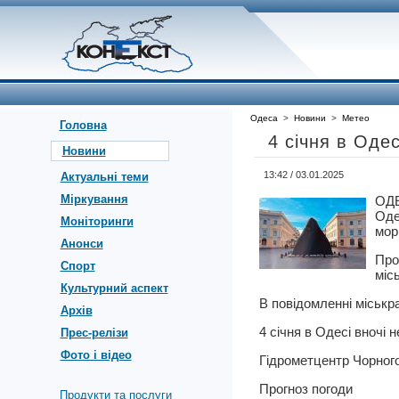
Одеса
>
Новини
>
Метео
Головна
4 січня в Одес
Новини
13:42 / 03.01.2025
Актуальні теми
Міркування
ОДЕ
Оде
Моніторинги
мор
Анонси
Про
Спорт
міс
Культурний аспект
В повідомленні міськр
Архів
4 січня в Одесі вночі н
Прес-релізи
Фото і відео
Гідрометцентр Чорного
Прогноз погоди
Продукти та послуги