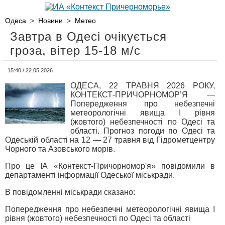
Одеса
>
Новини
>
Метео
Завтра в Одесі очікується
гроза, вітер 15-18 м/с
15:40 / 22.05.2026
ОДЕСА, 22 ТРАВНЯ 2026 РОКУ,
КОНТЕКСТ-ПРИЧОРНОМОР’Я —
Попередження про небезпечні
метеорологічні явища І рівня
(жовтого) небезпечності по Одесі та
області. Прогноз погоди по Одесі та
Одеській області на 12 — 27 травня від Гідрометцентру
Чорного та Азовського морів.
Про це ІА «Контекст-Причорномор'я» повідомили в
департаменті інформації Одеської міськради.
В повідомленні міськради сказано:
Попередження про небезпечні метеорологічні явища І
рівня (жовтого) небезпечності по Одесі та області