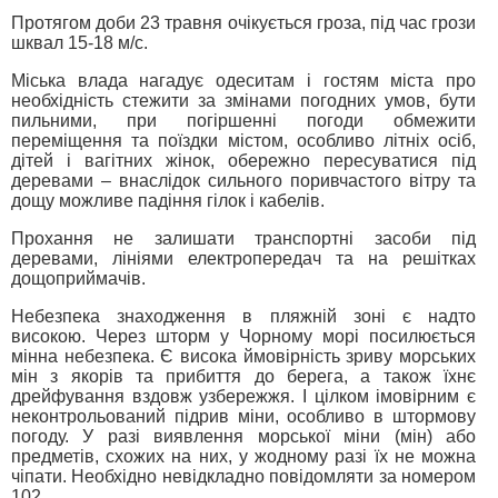
Протягом доби 23 травня очікується гроза, під час грози
шквал 15-18 м/с.
Міська влада нагадує одеситам і гостям міста про
необхідність стежити за змінами погодних умов, бути
пильними, при погіршенні погоди обмежити
переміщення та поїздки містом, особливо літніх осіб,
дітей і вагітних жінок, обережно пересуватися під
деревами – внаслідок сильного поривчастого вітру та
дощу можливе падіння гілок і кабелів.
Прохання не залишати транспортні засоби під
деревами, лініями електропередач та на решітках
дощоприймачів.
Небезпека знаходження в пляжній зоні є надто
високою. Через шторм у Чорному морі посилюється
мінна небезпека. Є висока ймовірність зриву морських
мін з якорів та прибиття до берега, а також їхнє
дрейфування вздовж узбережжя. І цілком імовірним є
неконтрольований підрив міни, особливо в штормову
погоду. У разі виявлення морської міни (мін) або
предметів, схожих на них, у жодному разі їх не можна
чіпати. Необхідно невідкладно повідомляти за номером
102.