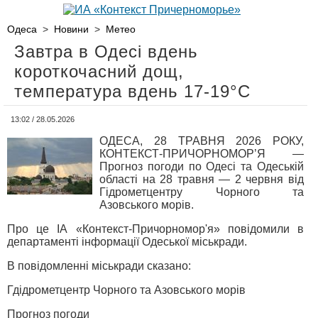
Одеса
>
Новини
>
Метео
Завтра в Одесі вдень
короткочасний дощ,
температура вдень 17-19°С
13:02 / 28.05.2026
ОДЕСА, 28 ТРАВНЯ 2026 РОКУ,
КОНТЕКСТ-ПРИЧОРНОМОР’Я —
Прогноз погоди по Одесі та Одеській
області на 28 травня — 2 червня від
Гідрометцентру Чорного та
Азовського морів.
Про це ІА «Контекст-Причорномор'я» повідомили в
департаменті інформації Одеської міськради.
В повідомленні міськради сказано:
Гдідрометцентр Чорного та Азовського морів
Прогноз погоди