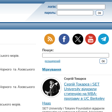
логін:
пароль:
Пошук:
ського морів.
розширений
Чорного та Азовського
Міркування
Сергій Токарєв
Сергій Токарєв і SET
Чорного та Азовського
University відкрили
стипендію на MBA-
програму в UC Berkeley
Haas
вського морів.
SET University і Tokarev Foundation відкрили