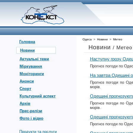
Одеса
>
Новини
>
Метео
Головна
Новини
/ Метео
Новини
Наступну грозу Одещ
Актуальні теми
Прогноз погоди по Одес
Міркування
Моніторинги
На завтра Одещині о
Анонси
Прогноз погоди по Оде
морів.
Спорт
Одещині прогнозують 
Культурний аспект
Прогноз погоди по Оде
Архів
морів.
Прес-релізи
Одещині прогнозують
Фото і відео
Прогноз погоди по Одес
Продукти та послуги