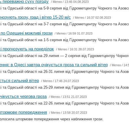
ь переважно суху погоду
/
Метео
/ 13:46 04.08.2023
і та Одеській області на 5-9 серпня від Гідрометцентру Чорного та Азовс
озують грозу, град і вітер 15-20 м/с
/
Метео
/ 16:37 02.08.2023
і та Одеській області на 3-7 серпня від Гідрометцентру Чорного та Азовс
по Одещині можливі грози
/
Метео
/ 16:59 31.07.2023
і та Одеській області на 1-5 серпня від Гідрометцентру Чорного та Азовс
і прогнозують на понеділок
/
Метео
/ 16:31 28.07.2023
і та Одеській області на 29 липня — 2 серпня від Гідрометцентру Чорног
ня: в Одесі завтра очікується гроза та сильний вітер
/
Метео
/ 14:
і та Одеській області на 26-31 липня від Гідрометцентру Чорного та Азов
ється сильний вітер
/
Метео
/ 17:46 24.07.2023
і та Одеській області на 25-29 липня від Гідрометцентру Чорного та Азов
чікується чергова гроза
/
Метео
/ 13:51 21.07.2023
і та Одеській області на 22-26 липня від Гідрометцентру Чорного та Азов
штормове попередження
/
Метео
/ 13:58 20.07.2023
голосила штормове попередження через наближення грози.