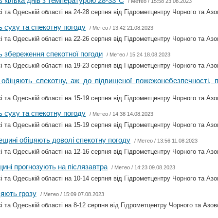
 кілька днів з температурою 28-33°С
/
Метео
/ 15:58 23.08.2023
і та Одеській області на 24-28 серпня від Гідрометцентру Чорного та Азо
 суху та спекотну погоду
/
Метео
/ 13:42 21.08.2023
і та Одеській області на 22-26 серпня від Гідрометцентру Чорного та Азо
 збереження спекотної погоди
/
Метео
/ 15:24 18.08.2023
і та Одеській області на 19-23 серпня від Гідрометцентру Чорного та Азо
обіцяють спекотну, аж до підвищеної пожежонебезпечності, п
і та Одеській області на 15-19 серпня від Гідрометцентру Чорного та Азо
 суху та спекотну погоду
/
Метео
/ 14:38 14.08.2023
і та Одеській області на 15-19 серпня від Гідрометцентру Чорного та Азо
ещині обіцяють доволі спекотну погоду
/
Метео
/ 13:56 11.08.2023
і та Одеській області на 12-16 серпня від Гідрометцентру Чорного та Азо
ині прогнозують на післязавтра
/
Метео
/ 14:23 09.08.2023
і та Одеській області на 10-14 серпня від Гідрометцентру Чорного та Азо
цяють грозу
/
Метео
/ 15:09 07.08.2023
і та Одеській області на 8-12 серпня від Гідрометцентру Чорного та Азов