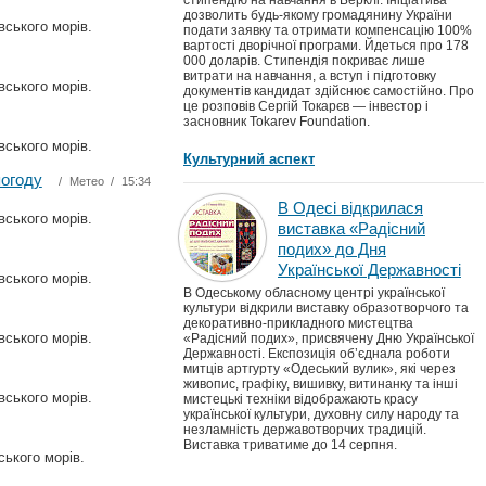
стипендію на навчання в Берклі. Ініціатива
дозволить будь-якому громадянину України
вського морів.
подати заявку та отримати компенсацію 100%
вартості дворічної програми. Йдеться про 178
000 доларів. Стипендія покриває лише
витрати на навчання, а вступ і підготовку
вського морів.
документів кандидат здійснює самостійно. Про
це розповів Сергій Токарєв — інвестор і
засновник Tokarev Foundation.
вського морів.
Культурний аспект
огоду
/
Метео
/ 15:34
В Одесі відкрилася
вського морів.
виставка «Радісний
подих» до Дня
Української Державності
вського морів.
В Одеському обласному центрі української
культури відкрили виставку образотворчого та
декоративно-прикладного мистецтва
вського морів.
«Радісний подих», присвячену Дню Української
Державності. Експозиція об’єднала роботи
митців артгурту «Одеський вулик», які через
живопис, графіку, вишивку, витинанку та інші
вського морів.
мистецькі техніки відображають красу
української культури, духовну силу народу та
незламність державотворчих традицій.
Виставка триватиме до 14 серпня.
ського морів.