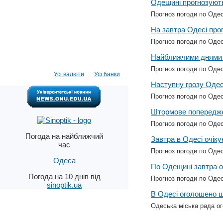
Одещині прогнозуют
Прогноз погоди по Одес
На завтра Одесі прогн
Прогноз погоди по Одес
Найближчими днями 
Прогноз погоди по Одес
Усі валюти
Усі банки
Наступну грозу Одес
Прогноз погоди по Одес
Штормове попереджен
Прогноз погоди по Одес
Погода на найближчий
Завтра в Одесі очіку
час
Прогноз погоди по Одес
Одеса
По Одещині завтра о
Погода на 10 днів від
Прогноз погоди по Одес
sinoptik.ua
В Одесі оголошено 
Одеська міська рада о