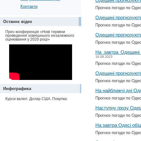
Одещині прогнозують
Контакти
Прогноз погоди по Одес
Одещині прогнозують
Останнє відео
Прогноз погоди по Одес
Прес-конференція «Нові терміни
Одещині прогнозують
проведення зовнішнього незалежного
оцінювання у 2020 році»
Прогноз погоди по Одес
На завтра Одещині 
16.08.2023
Прогноз погоди по Одес
Одещині прогнозують
Прогноз погоди по Одес
Инфографика
На найближчі дні Од
Прогноз погоди по Одес
Курси валют. Долар США. Покупка:
Наступну грозу Одещ
Прогноз погоди по Одес
На завтра Одесі обі
Прогноз погоди по Одес