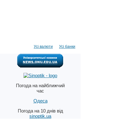
Усі валюти
Усі банки
Погода на найближчий
час
Одеса
Погода на 10 днів від
sinoptik.ua