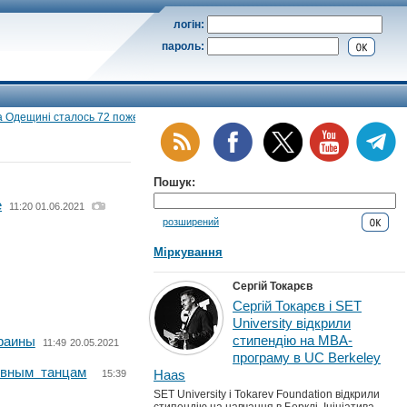
логін:
пароль:
дещині сталось 72 пожежі
•
На Одещині запустили Єдиний туристичний порта
Пошук:
е
11:20 01.06.2021
розширений
Міркування
Сергій Токарєв
Сергій Токарєв і SET
University відкрили
стипендію на MBA-
раины
11:49 20.05.2021
програму в UC Berkeley
ивным танцам
Haas
15:39
SET University і Tokarev Foundation відкрили