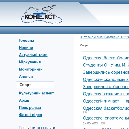
•
Повітряні сили ЗСУ: вночі знешкоджено 135 засо
Головна
Спорт
Новини
Актуальні теми
Одесские баскетболис
Міркування
Студенты ОНУ им. И. 
Моніторинги
Завершились соревнов
Анонси
Одесские скалолазы з
Спорт
Завершился отборочны
Культурний аспект
Одесские хоккеисты п
Архів
Одесский гимнаст — п
Прес-релізи
Одесская баскетболис
Фото і відео
Одесские спортсмены
19.05.2021
Продукти та послуги