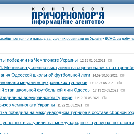
бів повітряного нападу, запущених росіянами по Україні
•
ДСНС: за добу на О
ты победили на Чемпионате Украины
12:13 01.06.2021
И. Мечникова успешно выступили на соревнованиях по стрельб
ания Одесской школьной футбольной лиги
14:59 30.05.2021
авоевали медали всеукраинских турниров
17:17 27.05.2021
й этап школьной футбольной лиги Одессы
17:13 26.05.2021
обедили на всеукраинском турнире
11:12 25.05.2021
ризер чемпионата Украины
11:22 21.05.2021
тка победила на международном турнире в составе сборной Ук
 успешно выступили на международных турнирах по спорт