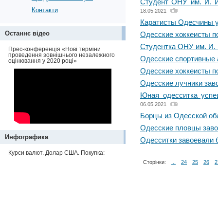
Студент ОНУ им. И. 
Контакти
18.05.2021
Каратисты Одесчины у
Останнє відео
Одесские хоккеисты п
Студентка ОНУ им. И.
Прес-конференція «Нові терміни
проведення зовнішнього незалежного
Одесские спортивные 
оцінювання у 2020 році»
Одесские хоккеисты п
Одесские лучники зав
Юная одесситка успе
06.05.2021
Борцы из Одесской об
Одесские пловцы заво
Инфографика
Одесситки завоевали 
Курси валют. Долар США. Покупка:
Сторінки:
...
24
25
26
2