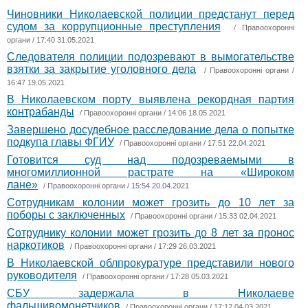
Чиновники Николаевской полиции предстанут перед
судом за коррупционные преступления
/
Правоохоронні
органи
/ 17:40 31.05.2021
Следователя полиции подозревают в вымогательстве
взятки за закрытие уголовного дела
/
Правоохоронні органи
/
16:47 19.05.2021
В Николаевском порту выявлена рекордная партия
контрабанды
/
Правоохоронні органи
/ 14:06 18.05.2021
Завершено досудебное расследование дела о попытке
подкупа главы ФГИУ
/
Правоохоронні органи
/ 17:51 22.04.2021
Готовится суд над подозреваемыми в
многомиллионной растрате на «Широком
лане»
/
Правоохоронні органи
/ 15:54 20.04.2021
Сотрудникам колонии может грозить до 10 лет за
поборы с заключенных
/
Правоохоронні органи
/ 15:33 02.04.2021
Сотруднику колонии может грозить до 8 лет за пронос
наркотиков
/
Правоохоронні органи
/ 17:29 26.03.2021
В Николаевской облпрокуратуре представили нового
руководителя
/
Правоохоронні органи
/ 17:28 05.03.2021
СБУ задержала в Николаеве
фальшивомонетчиков
/
Правоохоронні органи
/ 17:12 04.03.2021