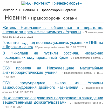
Миколаїв
>
Новини
>
Правоохоронні органи
Новини
/ Правоохоронні органи
Житель Николавщины обвиняется в пиратстве:
впервые за время Независимости Украины
/
Правоохоронні
органи
/ 13:16 21.07.2021
Готовится суд над военнослужащим, укравшим ПНВ на
«Широком лане»
/
Правоохоронні органи
/ 16:15 05.07.2021
В Николаев не пустили россиян, незаконно
посещавших оккупированный Крым
/
Правоохоронні органи
/
18:08 01.07.2021
СБУ провела на Николаевщине масштабные
антитеррористические учения
/
Правоохоронні органи
/ 16:12
16.06.2021
СБУ предупредила вывоз из Украины
авиаоборудования двойного назначения
/
Правоохоронні
органи
/ 17:46 02.06.2021
Николаевского следователя подозревают в завладении
вещественными доказательствами
/
Правоохоронні органи
/
13:01 01.06.2021