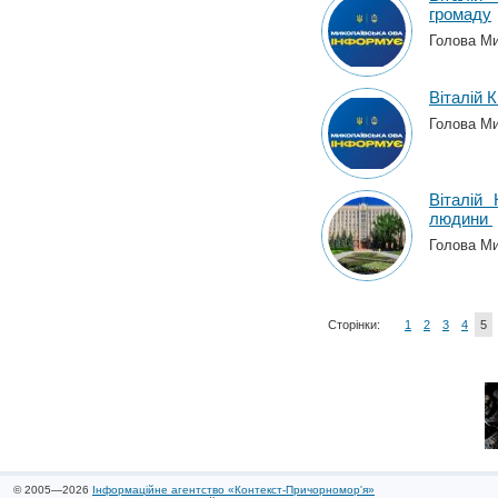
громаду
Голова Мик
Віталій 
Голова Мик
Віталій
людини
Голова Мик
Сторінки:
1
2
3
4
5
© 2005—2026
Інформаційне агентство «Контекст-Причорномор'я»