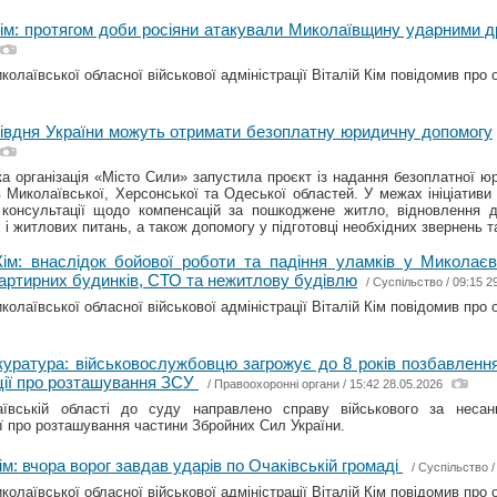
Кім: протягом доби росіяни атакували Миколаївщину ударними
олаївської обласної військової адміністрації Віталій Кім повідомив про о
івдня України можуть отримати безоплатну юридичну допомогу
а організація «Місто Сили» запустила проєкт із надання безоплатної ю
 Миколаївської, Херсонської та Одеської областей. У межах ініціативи
 консультації щодо компенсацій за пошкоджене житло, відновлення д
 і житлових питань, а також допомогу у підготовці необхідних звернень т
Кім: внаслідок бойової роботи та падіння уламків у Миколає
артирних будинків, СТО та нежитлову будівлю
/
Суспільство
/ 09:15 2
олаївської обласної військової адміністрації Віталій Кім повідомив про о
уратура: військовослужбовцю загрожує до 8 років позбавленн
ції про розташування ЗСУ
/
Правоохоронні органи
/ 15:42 28.05.2026
ївській області до суду направлено справу військового за несан
ї про розташування частини Збройних Сил України.
Кім: вчора ворог завдав ударів по Очаківській громаді
/
Суспільство
/
олаївської обласної військової адміністрації Віталій Кім повідомив про о