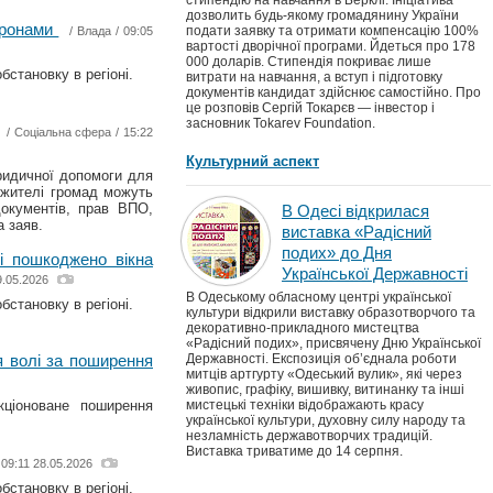
стипендію на навчання в Берклі. Ініціатива
дозволить будь-якому громадянину України
 дронами
подати заявку та отримати компенсацію 100%
/
Влада
/ 09:05
вартості дворічної програми. Йдеться про 178
000 доларів. Стипендія покриває лише
бстановку в регіоні.
витрати на навчання, а вступ і підготовку
документів кандидат здійснює самостійно. Про
це розповів Сергій Токарєв — інвестор і
засновник Tokarev Foundation.
/
Соціальна сфера
/ 15:22
Культурний аспект
ридичної допомоги для
 жителі громад можуть
окументів, прав ВПО,
В Одесі відкрилася
а заяв.
виставка «Радісний
подих» до Дня
ві пошкоджено вікна
Української Державності
9.05.2026
В Одеському обласному центрі української
бстановку в регіоні.
культури відкрили виставку образотворчого та
декоративно-прикладного мистецтва
«Радісний подих», присвячену Дню Української
я волі за поширення
Державності. Експозиція об’єднала роботи
митців артгурту «Одеський вулик», які через
живопис, графіку, вишивку, витинанку та інші
кціоноване поширення
мистецькі техніки відображають красу
української культури, духовну силу народу та
незламність державотворчих традицій.
Виставка триватиме до 14 серпня.
 09:11 28.05.2026
бстановку в регіоні.