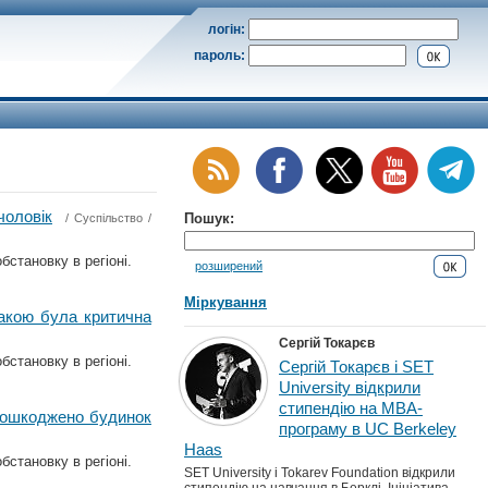
логін:
пароль:
чоловік
Пошук:
/
Суспільство
/
бстановку в регіоні.
розширений
Міркування
такою була критична
Сергій Токарєв
бстановку в регіоні.
Сергій Токарєв і SET
University відкрили
стипендію на MBA-
 пошкоджено будинок
програму в UC Berkeley
Haas
бстановку в регіоні.
SET University і Tokarev Foundation відкрили