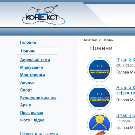
Миколаїв
>
Новини
Головна
Новини
Новини
Віталій 
Актуальні теми
09:47 03.06
Міркування
Голова Мик
Моніторинги
Анонси
Віталій 
Спорт
інфрастр
Культурний аспект
Голова Мик
Архів
Прес-релізи
Віталій 
Фото і відео
/
Влада
/ 0
Голова Мик
Продукти та послуги