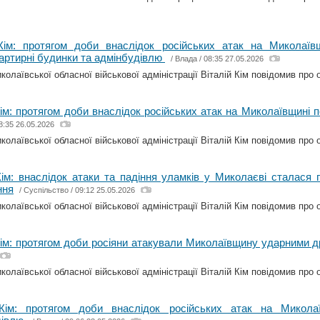
 Кім: протягом доби внаслідок російських атак на Миколаї
артирні будинки та адмінбудівлю
/
Влада
/ 08:35 27.05.2026
олаївської обласної військової адміністрації Віталій Кім повідомив про о
Кім: протягом доби внаслідок російських атак на Миколаївщині
8:35 26.05.2026
олаївської обласної військової адміністрації Віталій Кім повідомив про о
Кім: внаслідок атаки та падіння уламків у Миколаєві сталася
ння
/
Суспільство
/ 09:12 25.05.2026
олаївської обласної військової адміністрації Віталій Кім повідомив про о
Кім: протягом доби росіяни атакували Миколаївщину ударними
олаївської обласної військової адміністрації Віталій Кім повідомив про о
 Кім: протягом доби внаслідок російських атак на Микола