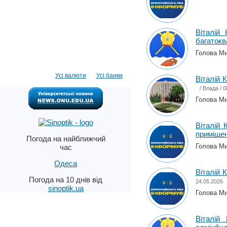
Віталій
багатокв
Голова Мик
Усі валюти
Усі банки
Віталій 
/
Влада
/ 0
Голова Мик
Віталій 
приміще
Погода на найближчий
Голова Мик
час
Одеса
Віталій 
Погода на 10 днів від
24.05.2026
sinoptik.ua
Голова Мик
Віталій