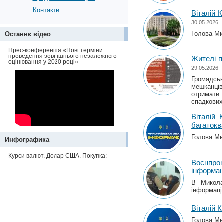
Контакти
Віталій 
30.05.2026
Голова Мик
Останнє відео
Прес-конференція «Нові терміни
проведення зовнішнього незалежного
Жителі п
оцінювання у 2020 році»
29.05.2026
Громадськ
мешканців
отримати
спадкових
Віталій 
багатокв
Голова Мик
Инфографика
Курси валют. Долар США. Покупка:
Воєнпрок
інформа
В Микола
інформаці
Віталій 
Голова Мик