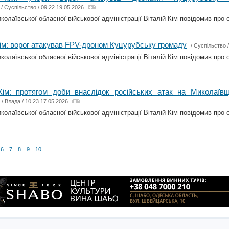
/
Суспільство
/ 09:22 19.05.2026
олаївської обласної військової адміністрації Віталій Кім повідомив про о
Кім: ворог атакував FPV-дроном Куцурубську громаду
/
Суспільство
/
олаївської обласної військової адміністрації Віталій Кім повідомив про о
 Кім: протягом доби внаслідок російських атак на Миколаїв
/
Влада
/ 10:23 17.05.2026
олаївської обласної військової адміністрації Віталій Кім повідомив про о
6
7
8
9
10
...