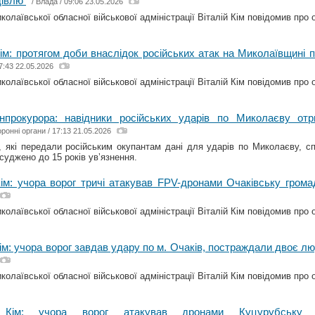
дівлю
/
Влада
/ 09:06 23.05.2026
олаївської обласної військової адміністрації Віталій Кім повідомив про о
Кім: протягом доби внаслідок російських атак на Миколаївщині 
7:43 22.05.2026
олаївської обласної військової адміністрації Віталій Кім повідомив про о
нпрокурора: навідники російських ударів по Миколаєву от
ронні органи
/ 17:13 21.05.2026
, які передали російським окупантам дані для ударів по Миколаєву, с
суджено до 15 років увʼязнення.
Кім: учора ворог тричі атакував FPV-дронами Очаківську грома
олаївської обласної військової адміністрації Віталій Кім повідомив про о
Кім: учора ворог завдав удару по м. Очаків, постраждали двоє л
олаївської обласної військової адміністрації Віталій Кім повідомив про о
й Кім: учора ворог атакував дронами Куцурубську т