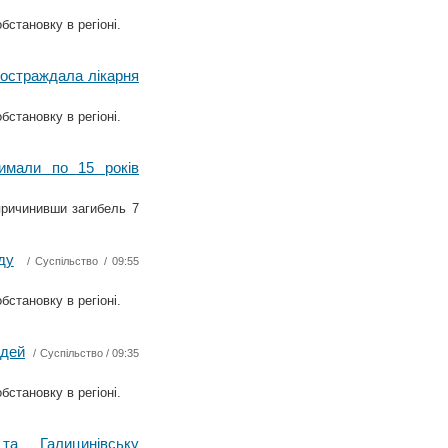
бстановку в регіоні.
постраждала лікарня
бстановку в регіоні.
римали по 15 років
причинивши загибель 7
ду
/
Суспільство
/ 09:55
бстановку в регіоні.
юдей
/
Суспільство
/ 09:35
бстановку в регіоні.
а Галицинівську