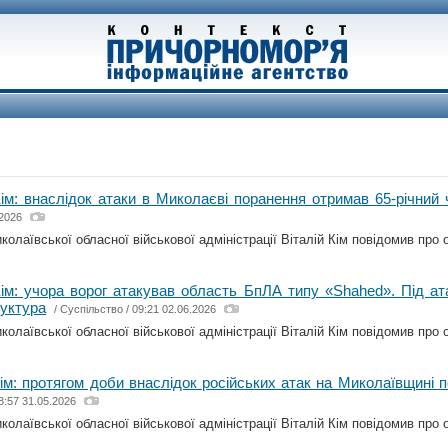
Кім: внаслідок атаки в Миколаєві поранення отримав 65-річний 
.2026
олаївської обласної військової адміністрації Віталій Кім повідомив про о
Кім: учора ворог атакував область БпЛА типу «Shahed». Під а
уктура
/
Суспільство
/ 09:21 02.06.2026
олаївської обласної військової адміністрації Віталій Кім повідомив про о
Кім: протягом доби внаслідок російських атак на Миколаївщині
8:57 31.05.2026
олаївської обласної військової адміністрації Віталій Кім повідомив про о