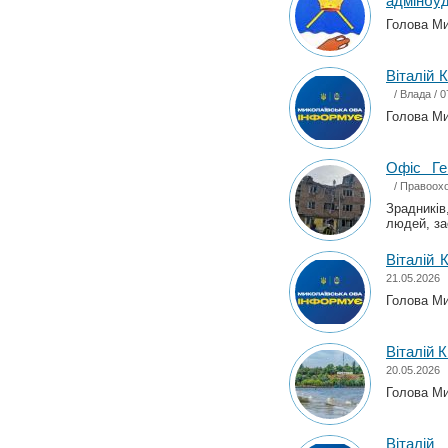
адмінбу
Голова Мик
Віталій 
/
Влада
/ 0
Голова Мик
Офіс Ге
/
Правоохо
Зрадників
людей, за
Віталій 
21.05.2026
Голова Мик
Віталій 
20.05.2026
Голова Мик
Віталі