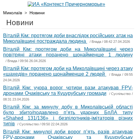
Миколаїв
>
Новини
Новини
Віталій Кім: протягом доби внаслідок російських атак на
Миколаївщині постраждала людина
/
Влада
/ 08:42 27.04.2026
Віталій Кім: протягом доби на Миколаївщині через
повітряні атаки поранено щонайменше 1 людину
/
Влада
/ 09:56 26.04.2026
Віталій Кім: протягом доби на Миколаївщині через атаку
«шахедів» поранено щонайменше 2 людей
/
Влада
/ 09:55
24.04.2026
Віталій Кім: учора ворог чотири рази атакував FPV-
дронами Очаківську та Куцурубську громади
/
Суспільство
/
08:31 23.04.2026
Віталій Кім: за минулу добу в Миколаївській області
було збито/подавлено пʼять ударних БпЛА типу
«Shahed 131/136» і безпілотників-імітаторів різних
типів
/
Суспільство
/ 09:50 22.04.2026
Віталій Кім: минулої доби ворог пʼять разів атакував
FPV-дронами Очаківську та Куцурубську