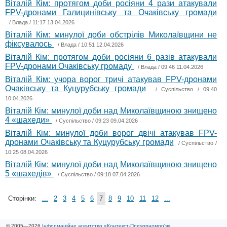
Віталій Кім: протягом доби росіяни 4 рази атакували
FPV-дронами Галицинівську та Очаківську громади
/
Влада
/ 11:17 13.04.2026
Віталій Кім: минулої доби обстрілів Миколаївщини не
фіксувалось
/
Влада
/ 10:51 12.04.2026
Віталій Кім: протягом доби росіяни 6 разів атакували
FPV-дронами Очаківську громаду
/
Влада
/ 09:46 11.04.2026
Віталій Кім: учора ворог тричі атакував FPV-дронами
Очаківську та Куцурубську громади
/
Суспільство
/ 09:40
10.04.2026
Віталій Кім: минулої доби над Миколаївщиною знищено
4 «шахеди»
/
Суспільство
/ 09:23 09.04.2026
Віталій Кім: минулої доби ворог двічі атакував FPV-
дронами Очаківську та Куцурубську громади
/
Суспільство
/
10:25 08.04.2026
Віталій Кім: минулої доби над Миколаївщиною знищено
5 «шахедів»
/
Суспільство
/ 09:18 07.04.2026
Сторінки:
...
2
3
4
5
6
7
8
9
10
11
12
...
© 2005—2026
Інформаційне агентство «Контекст-Причорномор'я»