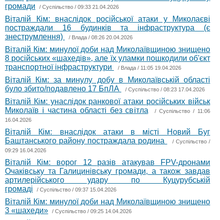
громади
/
Суспільство
/ 09:33 21.04.2026
Віталій Кім: внаслідок російської атаки у Миколаєві
постраждали 16 будинків та інфраструктура (є
знеструмлення)
/
Влада
/ 08:26 20.04.2026
Віталій Кім: минулої доби над Миколаївщиною знищено
8 російських «шахедів», але їх уламки пошкодили об'єкт
транспортної інфраструктури
/
Влада
/ 11:05 19.04.2026
Віталій Кім: за минулу добу в Миколаївській області
було збито/подавлено 17 БпЛА
/
Суспільство
/ 08:23 17.04.2026
Віталій Кім: унаслідок ранкової атаки російських військ
Миколаїв і частина області без світла
/
Суспільство
/ 11:06
16.04.2026
Віталій Кім: внаслідок атаки в місті Новий Буг
Баштанського району постраждала родина
/
Суспільство
/
09:29 16.04.2026
Віталій Кім: ворог 12 разів атакував FPV-дронами
Очаківську та Галицинівську громади, а також завдав
артилерійського удару по Куцурубській
громаді
/
Суспільство
/ 09:37 15.04.2026
Віталій Кім: минулої доби над Миколаївщиною знищено
3 «шахеди»
/
Суспільство
/ 09:25 14.04.2026