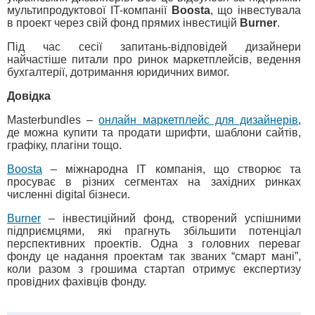
мультипродуктової IT-компанії
Boosta
, що інвестувала
в проект через свій фонд прямих інвестицій
Burner
.
Під час сесії запитань-відповідей дизайнери
найчастіше питали про ринок маркетплейсів, ведення
бухгалтерії, дотримання юридичних вимог.
Довідка
Masterbundles –
онлайн маркетплейс для дизайнерів
,
де можна купити та продати шрифти, шаблони сайтів,
графіку, плагіни тощо.
Boosta
– міжнародна ІТ компанія, що створює та
просуває в різних сегментах на західних ринках
численні digital бізнеси.
Burner
– інвестиційний фонд, створений успішними
підприємцями, які прагнуть збільшити потенціал
перспективних проектів. Одна з головних переваг
фонду це надання проектам так званих “смарт мані”,
коли разом з грошима стартап отримує експертизу
провідних фахівців фонду.