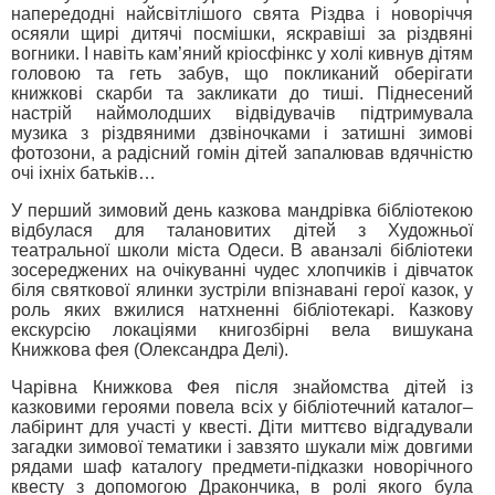
напередодні найсвітлішого свята Різдва і новоріччя
осяяли щирі дитячі посмішки, яскравіші за різдвяні
вогники. І навіть кам’яний кріосфінкс у холі кивнув дітям
головою та геть забув, що покликаний оберігати
книжкові скарби та закликати до тиші. Піднесений
настрій наймолодших відвідувачів підтримувала
музика з різдвяними дзвіночками і затишні зимові
фотозони, а радісний гомін дітей запалював вдячністю
очі іхніх батьків…
У перший зимовий день казкова мандрівка бібліотекою
відбулася для талановитих дітей з Художньої
театральної школи міста Одеси. В аванзалі бібліотеки
зосереджених на очікуванні чудес хлопчиків і дівчаток
біля святкової ялинки зустріли впізнавані герої казок, у
роль яких вжилися натхненні бібліотекарі. Казкову
екскурсію локаціями книгозбірні вела вишукана
Книжкова фея (Олександра Делі).
Чарівна Книжкова Фея після знайомства дітей із
казковими героями повела всіх у бібліотечний каталог–
лабіринт для участі у квесті. Діти миттєво відгадували
загадки зимової тематики і завзято шукали між довгими
рядами шаф каталогу предмети-підказки новорічного
квесту з допомогою Дракончика, в ролі якого була