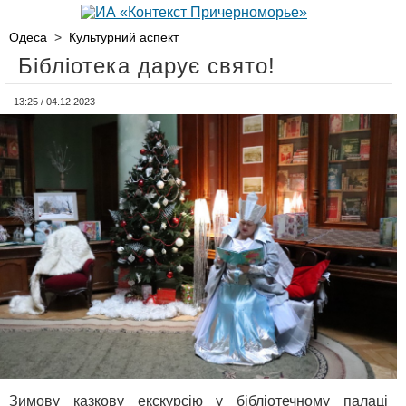
Одеса
>
Культурний аспект
Бібліотека дарує свято!
13:25 / 04.12.2023
Зимову казкову екскурсію у бібліотечному палаці