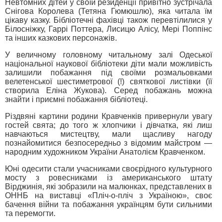
Невтомних дітей у своїй резиденції привітно зустрічала
Снігова Королева (Тетяна Гюмюшлю), яка читала їм
цікаву казку. Бібліотечні фахівці також перевтілилися у
Білосніжку, Гаррі Поттера, Лисицю Алісу, Мері Поппінс
та інших казкових персонажів.
У величному головному читальному залі Одеської
національної наукової бібліотеки діти мали можливість
залишили побажання під своїми розмальовками
велетенської шестиметрової (!) святкової листівки (її
створила Еліна Жукова). Серед побажань можна
знайти і приємні побажання бібліотеці.
Різдвяні картини родини Кравченків привернули увагу
гостей свята; до того ж хлопчики і дівчатка, які лиш
навчаються мистецтву, мали щасливу нагоду
познайомитися безпосередньо з відомим майстром —
народним художником України Анатолієм Кравченком.
Юні одесити стали учасниками своєрідного культурного
мосту з ровесниками із американського штату
Вірджинія, які зобразили на малюнках, представлених в
ОННБ на виставці «Пліч-о-пліч з Україною», своє
бачення війни та побажання українцям бути сильними
та перемогти.