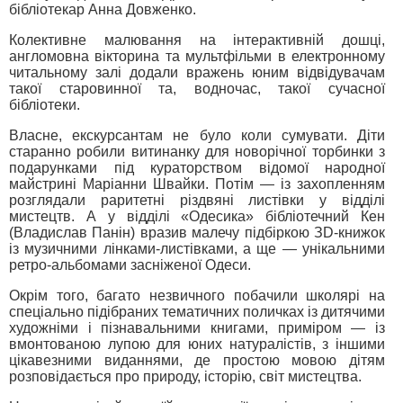
бібліотекар Анна Довженко.
Колективне малювання на інтерактивній дошці,
англомовна вікторина та мультфільми в електронному
читальному залі додали вражень юним відвідувачам
такої старовинної та, водночас, такої сучасної
бібліотеки.
Власне, екскурсантам не було коли сумувати. Діти
старанно робили витинанку для новорічної торбинки з
подарунками під кураторством відомої народної
майстрині Маріанни Швайки. Потім — із захопленням
розглядали раритетні різдвяні листівки у відділі
мистецтв. А у відділі «Одесика» бібліотечний Кен
(Владислав Панін) вразив малечу підбіркою ЗD-книжок
із музичними лінками-листівками, а ще — унікальними
ретро-альбомами засніженої Одеси.
Окрім того, багато незвичного побачили школярі на
спеціально підібраних тематичних поличках із дитячими
художніми і пізнавальними книгами, приміром — із
вмонтованою лупою для юних натуралістів, з іншими
цікавезними виданнями, де простою мовою дітям
розповідається про природу, історію, світ мистецтва.