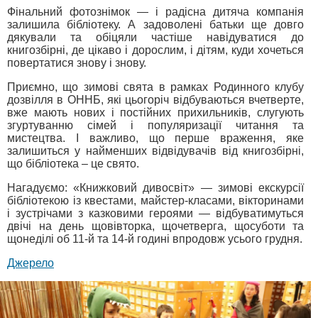
Фінальний фотознімок — і радісна дитяча компанія
залишила бібліотеку. А задоволені батьки ще довго
дякували та обіцяли частіше навідуватися до
книгозбірні, де цікаво і дорослим, і дітям, куди хочеться
повертатися знову і знову.
Приємно, що зимові свята в рамках Родинного клубу
дозвілля в ОННБ, які цьогоріч відбуваються вчетверте,
вже мають нових і постійних прихильників, слугують
згуртуванню сімей і популяризації читання та
мистецтва. І важливо, що перше враження, яке
залишиться у найменших відвідувачів від книгозбірні,
що бібліотека – це свято.
Нагадуємо: «Книжковий дивосвіт» — зимові екскурсії
бібліотекою із квестами, майстер-класами, вікторинами
і зустрічами з казковими героями — відбуватимуться
двічі на день щовівторка, щочетверга, щосуботи та
щонеділі об 11-й та 14-й годині впродовж усього грудня.
Джерело