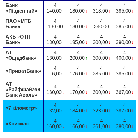
Банк
4
4
4
4
«Південний»
140,00
↓
180,00
↓
318,00
↓
385,00
↓
ПАО «МТБ
4
4
4
4
Банк»
130,00
180,00
↓
340,00
385,00
↓
АКБ «ОТП
4
4
4
4
Банк»
130,00
↑
195,00
↓
300,00
↓
390,00
↓
АТ
4
4
4
4
«Ощадбанк»
130,00
↓
200,00
↑
300,00
↓
400,00
↓
4
4
4
4
«ПриватБанк»
116,00
↓
176,00
↓
285,00
↓
385,00
↓
АТ
4
4
4
4
«Райффайзен
130,00
↓
170,00
↓
300,00
↓
367,00
↓
Банк Аваль»
4
4
4
4
«7 кілометр»
132,00
↓
184,00
↓
323,00
↓
387,00
↓
4
4
4
4
«Книжка»
160,00
↓
166,00
↓
361,00
↓
380,00
↓