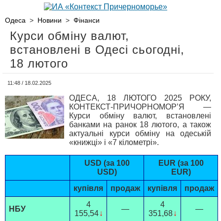
Одеса
>
Новини
>
Фінанси
Курси обміну валют,
встановлені в Одесі сьогодні,
18 лютого
11:48 / 18.02.2025
ОДЕСА, 18 ЛЮТОГО 2025 РОКУ,
КОНТЕКСТ-ПРИЧОРНОМОР’Я —
Курси обміну валют, встановлені
банками на ранок 18 лютого, а також
актуальні курси обміну на одеській
«книжці» і «7 кілометрі».
USD (за 100
EUR (за 100
USD)
EUR)
купівля
продаж
купівля
продаж
4
4
НБУ
—
—
155,54
↓
351,68
↓