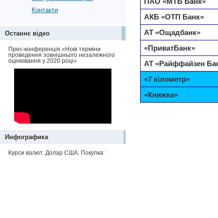
ПАО «МТБ Банк»
Контакти
АКБ «ОТП Банк»
АТ «Ощадбанк»
Останнє відео
«ПриватБанк»
Прес-конференція «Нові терміни
проведення зовнішнього незалежного
оцінювання у 2020 році»
АТ «Райффайзен Ба
«7 кілометр»
«Книжка»
Инфографика
Курси валют. Долар США. Покупка: