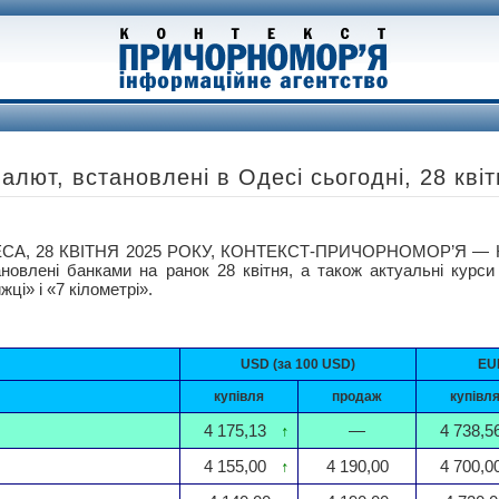
алют, встановлені в Одесі сьогодні, 28 кві
СА, 28 КВІТНЯ 2025 РОКУ, КОНТЕКСТ-ПРИЧОРНОМОР’Я — Ку
ановлені банками на ранок 28 квітня, а також актуальні курси
жці» і «7 кілометрі».
USD (за 100 USD)
EUR
купівля
продаж
купівл
4 175,13
↑
—
4 738,5
4 155,00
↑
4 190,00
4 700,0