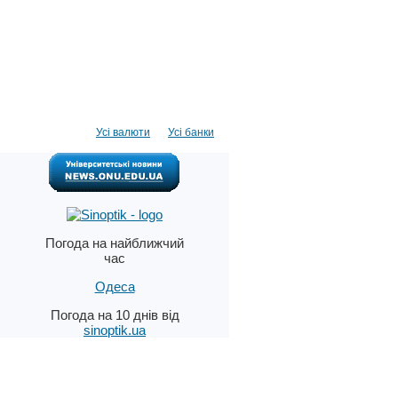
Усі валюти
Усі банки
Погода на найближчий
час
Одеса
Погода на 10 днів від
sinoptik.ua