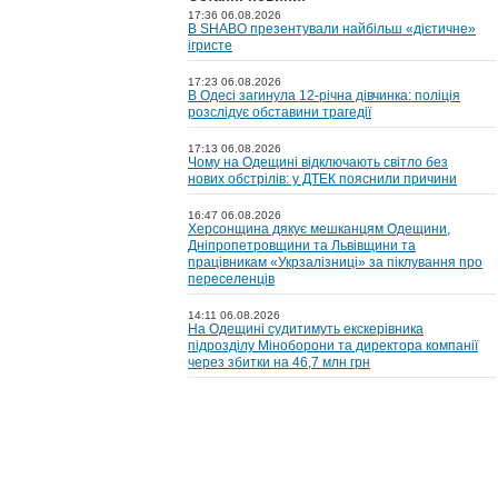
17:36 06.08.2026
В SHABO презентували найбільш «дієтичне»
ігристе
17:23 06.08.2026
В Одесі загинула 12-річна дівчинка: поліція
розслідує обставини трагедії
17:13 06.08.2026
Чому на Одещині відключають світло без
нових обстрілів: у ДТЕК пояснили причини
16:47 06.08.2026
Херсонщина дякує мешканцям Одещини,
Дніпропетровщини та Львівщини та
працівникам «Укрзалізниці» за піклування про
переселенців
14:11 06.08.2026
На Одещині судитимуть екскерівника
підрозділу Міноборони та директора компанії
через збитки на 46,7 млн грн