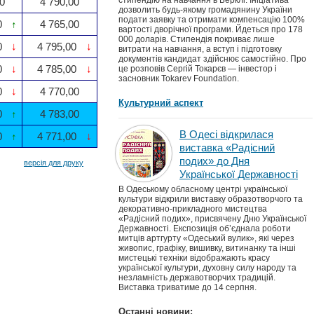
стипендію на навчання в Берклі. Ініціатива
0
4 790,00
дозволить будь-якому громадянину України
подати заявку та отримати компенсацію 100%
0
↑
4 765,00
вартості дворічної програми. Йдеться про 178
000 доларів. Стипендія покриває лише
0
↓
4 795,00
↓
витрати на навчання, а вступ і підготовку
документів кандидат здійснює самостійно. Про
0
↓
4 785,00
↓
це розповів Сергій Токарєв — інвестор і
засновник Tokarev Foundation.
0
↓
4 770,00
Культурний аспект
0
↑
4 783,00
В Одесі відкрилася
0
↑
4 771,00
↓
виставка «Радісний
подих» до Дня
версія для друку
Української Державності
В Одеському обласному центрі української
культури відкрили виставку образотворчого та
декоративно-прикладного мистецтва
«Радісний подих», присвячену Дню Української
Державності. Експозиція об’єднала роботи
митців артгурту «Одеський вулик», які через
живопис, графіку, вишивку, витинанку та інші
мистецькі техніки відображають красу
української культури, духовну силу народу та
незламність державотворчих традицій.
Виставка триватиме до 14 серпня.
Останні новини: