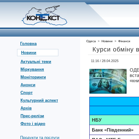
Одеса
>
Новини
>
Фінанси
Головна
Курси обміну в
Новини
11:16 / 28.04.2025
Актуальні теми
Міркування
ОДЕ
вст
Моніторинги
«кни
Анонси
Спорт
Культурний аспект
Архів
Прес-релізи
НБУ
Фото і відео
Банк «Південний»
Продукти та послуги