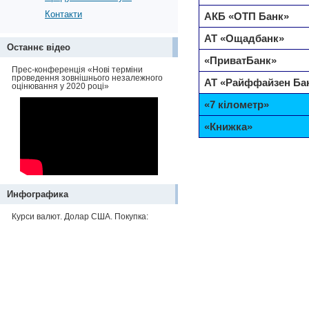
Контакти
АКБ «ОТП Банк»
АТ «Ощадбанк»
Останнє відео
«ПриватБанк»
Прес-конференція «Нові терміни
проведення зовнішнього незалежного
АТ «Райффайзен Ба
оцінювання у 2020 році»
«7 кілометр»
«Книжка»
Инфографика
Курси валют. Долар США. Покупка: