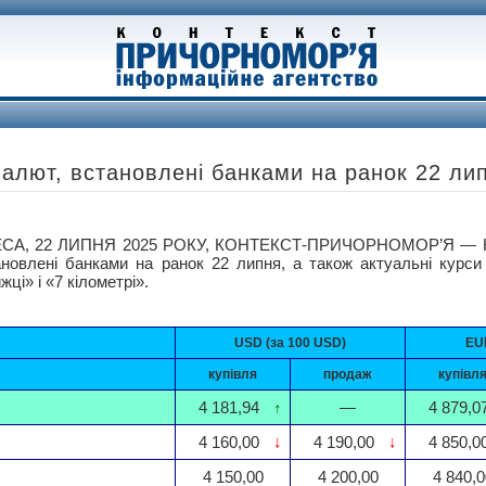
валют, встановлені банками на ранок 22 ли
СА, 22 ЛИПНЯ 2025 РОКУ, КОНТЕКСТ-ПРИЧОРНОМОР’Я — Кур
ановлені банками на ранок 22 липня, а також актуальні курси
жці» і «7 кілометрі».
USD (за 100 USD)
EUR
купівля
продаж
купівл
4 181,94
↑
—
4 879,0
4 160,00
↓
4 190,00
↓
4 850,0
4 150,00
4 200,00
4 840,0