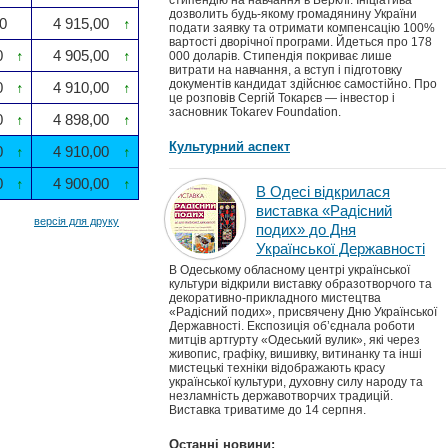
стипендію на навчання в Берклі. Ініціатива
дозволить будь-якому громадянину України
0
4 915,00
↑
подати заявку та отримати компенсацію 100%
вартості дворічної програми. Йдеться про 178
0
↑
4 905,00
↑
000 доларів. Стипендія покриває лише
витрати на навчання, а вступ і підготовку
документів кандидат здійснює самостійно. Про
0
↑
4 910,00
↑
це розповів Сергій Токарєв — інвестор і
засновник Tokarev Foundation.
0
↑
4 898,00
↑
Культурний аспект
0
↑
4 910,00
↑
0
↑
4 900,00
↑
В Одесі відкрилася
виставка «Радісний
версія для друку
подих» до Дня
Української Державності
В Одеському обласному центрі української
культури відкрили виставку образотворчого та
декоративно-прикладного мистецтва
«Радісний подих», присвячену Дню Української
Державності. Експозиція об’єднала роботи
митців артгурту «Одеський вулик», які через
живопис, графіку, вишивку, витинанку та інші
мистецькі техніки відображають красу
української культури, духовну силу народу та
незламність державотворчих традицій.
Виставка триватиме до 14 серпня.
Останні новини: