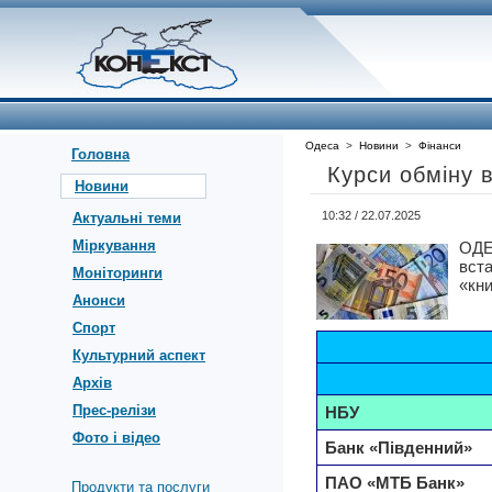
Одеса
>
Новини
>
Фінанси
Головна
Курси обміну 
Новини
10:32 / 22.07.2025
Актуальні теми
Міркування
ОДЕ
вст
Моніторинги
«кни
Анонси
Спорт
Культурний аспект
Архів
Прес-релізи
НБУ
Фото і відео
Банк «Південний»
ПАО «МТБ Банк»
Продукти та послуги