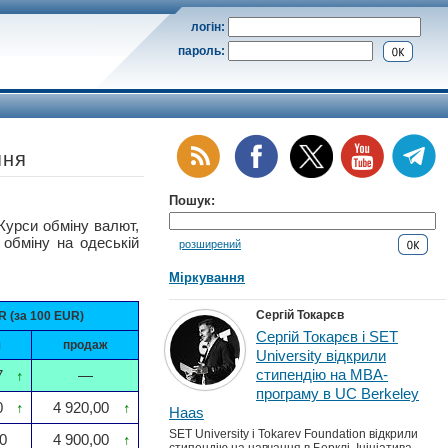
логін:
пароль:
пня
Пошук:
си обміну валют,
 обміну на одеській
розширений
Міркування
Сергій Токарєв
 (за 100 EUR)
Сергій Токарєв і SET
я
продаж
University відкрили
стипендію на MBA-
7
↑
—
програму в UC Berkeley
0
↑
4 920,00
↑
Haas
SET University і Tokarev Foundation відкрили
0
4 900,00
↑