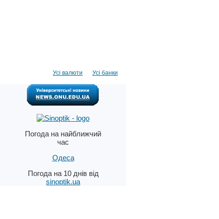
Усі валюти
Усі банки
Погода на найближчий
час
Одеса
Погода на 10 днів від
sinoptik.ua