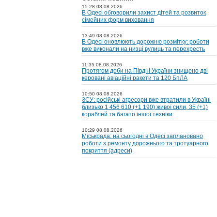
15:28 08.08.2026
В Одесі обговорили захист дітей та розвиток
сімейних форм виховання
13:49 08.08.2026
В Одесі оновлюють дорожню розмітку: роботи
вже виконали на низці вулиць та перехресть
11:35 08.08.2026
Протягом доби на Півдні України знищено дві
керовані авіаційні ракети та 120 БпЛА
10:50 08.08.2026
ЗСУ: російські агресори вже втратили в Україні
близько 1 456 610 (+1 190) живої сили, 35 (+1)
кораблей та багато іншої техніки
10:29 08.08.2026
Міськрада: на cьогодні в Одесі заплановано
роботи з ремонту дорожнього та тротуарного
покриття (адреси)