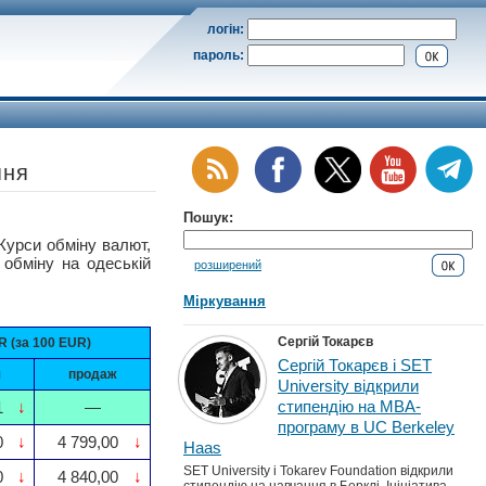
логін:
пароль:
пня
Пошук:
си обміну валют,
 обміну на одеській
розширений
Міркування
Сергій Токарєв
 (за 100 EUR)
Сергій Токарєв і SET
я
продаж
University відкрили
стипендію на MBA-
1
↓
—
програму в UC Berkeley
0
↓
4 799,00
↓
Haas
SET University і Tokarev Foundation відкрили
0
↓
4 840,00
↓