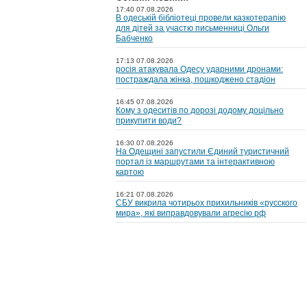
17:40 07.08.2026
В одеській бібліотеці провели казкотерапію
для дітей за участю письменниці Ольги
Бабченко
17:13 07.08.2026
росія атакувала Одесу ударними дронами:
постраждала жінка, пошкоджено стадіон
16:45 07.08.2026
Кому з одеситів по дорозі додому доцільно
прикупити води?
16:30 07.08.2026
На Одещині запустили Єдиний туристичний
портал із маршрутами та інтерактивною
картою
16:21 07.08.2026
СБУ викрила чотирьох прихильників «русского
мира», які виправдовували агресію рф