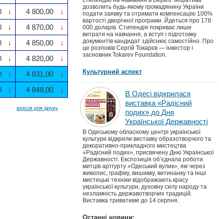
стипендію на навчання в Берклі. Ініціатива
дозволить будь-якому громадянину України
0
↓
4 800,00
↓
подати заявку та отримати компенсацію 100%
вартості дворічної програми. Йдеться про 178
0
↓
4 870,00
↓
000 доларів. Стипендія покриває лише
витрати на навчання, а вступ і підготовку
документів кандидат здійснює самостійно. Про
0
↓
4 850,00
↓
це розповів Сергій Токарєв — інвестор і
засновник Tokarev Foundation.
0
↓
4 820,00
↓
Культурний аспект
0
↓
4 831,00
↓
0
↓
4 848,00
↓
В Одесі відкрилася
виставка «Радісний
версія для друку
подих» до Дня
Української Державності
В Одеському обласному центрі української
культури відкрили виставку образотворчого та
декоративно-прикладного мистецтва
«Радісний подих», присвячену Дню Української
Державності. Експозиція об’єднала роботи
митців артгурту «Одеський вулик», які через
живопис, графіку, вишивку, витинанку та інші
мистецькі техніки відображають красу
української культури, духовну силу народу та
незламність державотворчих традицій.
Виставка триватиме до 14 серпня.
Останні новини: