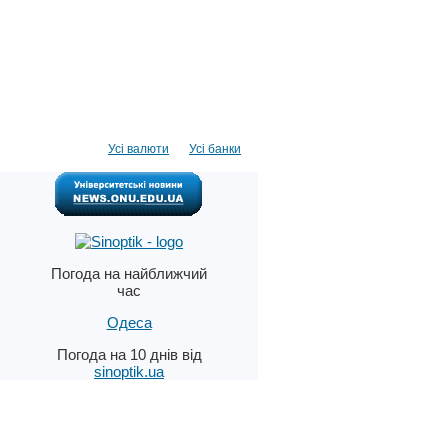
Усі валюти
Усі банки
Погода на найближчий
час
Одеса
Погода на 10 днів від
sinoptik.ua