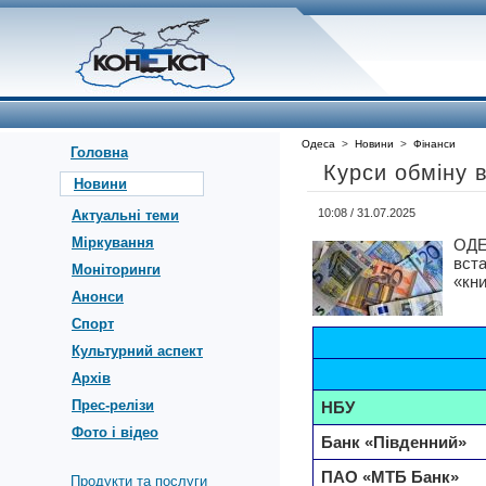
Одеса
>
Новини
>
Фінанси
Головна
Курси обміну 
Новини
10:08 / 31.07.2025
Актуальні теми
Міркування
ОДЕ
вст
Моніторинги
«кни
Анонси
Спорт
Культурний аспект
Архів
Прес-релізи
НБУ
Фото і відео
Банк «Південний»
ПАО «МТБ Банк»
Продукти та послуги