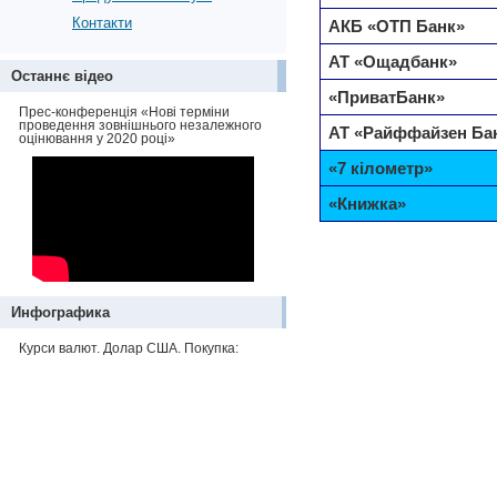
Контакти
АКБ «ОТП Банк»
АТ «Ощадбанк»
Останнє відео
«ПриватБанк»
Прес-конференція «Нові терміни
проведення зовнішнього незалежного
АТ «Райффайзен Ба
оцінювання у 2020 році»
«7 кілометр»
«Книжка»
Инфографика
Курси валют. Долар США. Покупка: