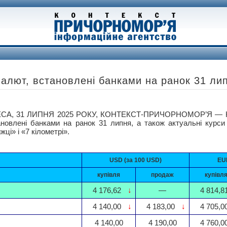
валют, встановлені банками на ранок 31 ли
СА, 31 ЛИПНЯ 2025 РОКУ, КОНТЕКСТ-ПРИЧОРНОМОР’Я — Кур
ановлені банками на ранок 31 липня, а також актуальні курси
жці» і «7 кілометрі».
USD (за 100 USD)
EUR
купівля
продаж
купівл
4 176,62
↓
—
4 814,8
4 140,00
↓
4 183,00
↓
4 705,0
4 140,00
4 190,00
4 760,0