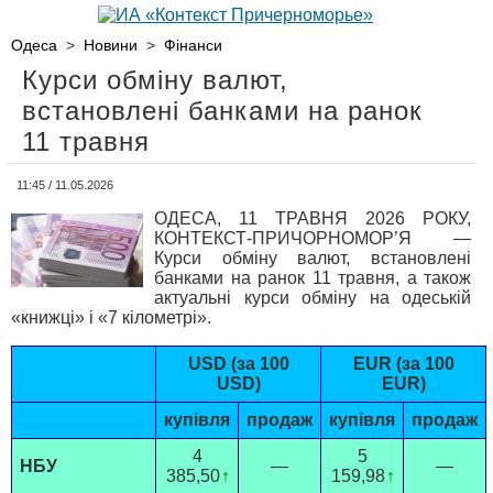
Одеса
>
Новини
>
Фінанси
Курси обміну валют,
встановлені банками на ранок
11 травня
11:45 / 11.05.2026
ОДЕСА, 11 ТРАВНЯ 2026 РОКУ,
КОНТЕКСТ-ПРИЧОРНОМОР’Я —
Курси обміну валют, встановлені
банками на ранок 11 травня, а також
актуальні курси обміну на одеській
«книжці» і «7 кілометрі».
USD (за 100
EUR (за 100
USD)
EUR)
купівля
продаж
купівля
продаж
4
5
НБУ
—
—
385,50
↑
159,98
↑