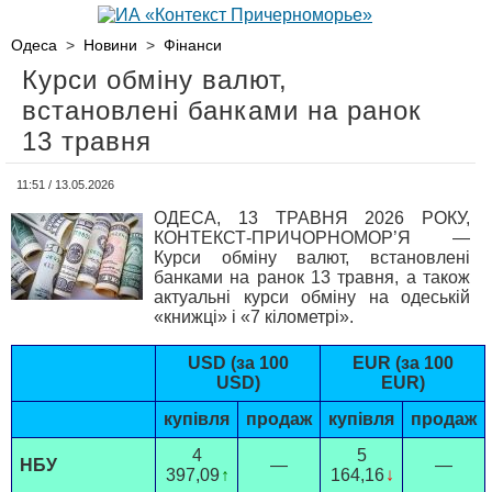
Одеса
>
Новини
>
Фінанси
Курси обміну валют,
встановлені банками на ранок
13 травня
11:51 / 13.05.2026
ОДЕСА, 13 ТРАВНЯ 2026 РОКУ,
КОНТЕКСТ-ПРИЧОРНОМОР’Я —
Курси обміну валют, встановлені
банками на ранок 13 травня, а також
актуальні курси обміну на одеській
«книжці» і «7 кілометрі».
USD (за 100
EUR (за 100
USD)
EUR)
купівля
продаж
купівля
продаж
4
5
НБУ
—
—
397,09
↑
164,16
↓