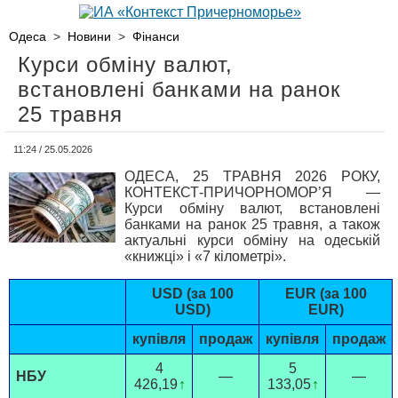
Одеса
>
Новини
>
Фінанси
Курси обміну валют,
встановлені банками на ранок
25 травня
11:24 / 25.05.2026
ОДЕСА, 25 ТРАВНЯ 2026 РОКУ,
КОНТЕКСТ-ПРИЧОРНОМОР’Я —
Курси обміну валют, встановлені
банками на ранок 25 травня, а також
актуальні курси обміну на одеській
«книжці» і «7 кілометрі».
USD (за 100
EUR (за 100
USD)
EUR)
купівля
продаж
купівля
продаж
4
5
НБУ
—
—
426,19
↑
133,05
↑