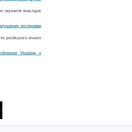
х окупантів внаслідок
запущених росіянами
я російського нічного
оборони України з