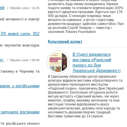
стипендію на навчання в Берклі. Ініціатива
дозволить будь-якому громадянину України
лей
подати заявку та отримати компенсацію 100%
/
Збройні сили
/ 11:25
вартості дворічної програми. Йдеться про 178
000 доларів. Стипендія покриває лише
й активності в повітрі
витрати на навчання, а вступ і підготовку
документів кандидат здійснює самостійно. Про
це розповів Сергій Токарєв — інвестор і
засновник Tokarev Foundation.
470) живої сили, 352
Культурний аспект
х окупантів внаслідок
В Одесі відкрилася
ер»
виставка «Радісний
/
Збройні сили
/ 09:49
подих» до Дня
Української Державності
становку в Чорному та
В Одеському обласному центрі української
культури відкрили виставку образотворчого та
декоративно-прикладного мистецтва
раїни з російськими
«Радісний подих», присвячену Дню Української
Державності. Експозиція об’єднала роботи
митців артгурту «Одеський вулик», які через
живопис, графіку, вишивку, витинанку та інші
мистецькі техніки відображають красу
української культури, духовну силу народу та
 запущені росіянами
незламність державотворчих традицій.
Виставка триватиме до 14 серпня.
я російського нічного