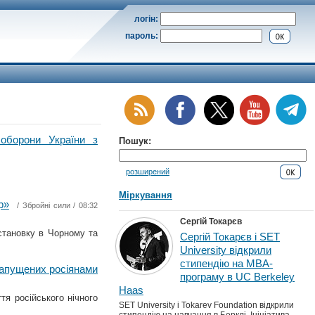
логін:
пароль:
оборони України з
Пошук:
розширений
Міркування
р»
/
Збройні сили
/ 08:32
Сергій Токарєв
становку в Чорному та
Сергій Токарєв і SET
University відкрили
стипендію на MBA-
 запущених росіянами
програму в UC Berkeley
Haas
я російського нічного
SET University і Tokarev Foundation відкрили