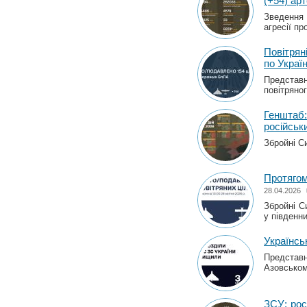
(+54) ар
Зведення 
агресії пр
Повітрян
по Україн
Представн
повітряног
Генштаб
російськ
Збройні С
Протягом
28.04.2026
Збройні С
у південни
Українсь
Представн
Азовськом
ЗСУ: рос