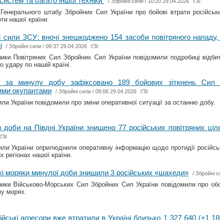
тсистем та багато іншої техніки
/
Збройні сили
/ 10:20 29.04.2026
Генерального штабу Збройних Сил України про бойові втрати російськи
оти нашої країни.
і сили ЗСУ: вночі знешкоджено 154 засоби повітряного нападу,
і
/
Збройні сили
/ 09:37 29.04.2026
ики Повітряних Сил Збройних Сил України повідомили подробиці відбитт
о удару по нашій країні.
: за минулу добу зафіксовано 189 бойових зіткнень Сил 
ими окупантами
/
Збройні сили
/ 09:06 29.04.2026
или України повідомили про зміни оперативної ситуації за останню добу.
 доби на Півдні України знищено 77 російських повітряних ціл
или України оприлюднили оперативну інформацію щодо протидії російські
х регіонах нашої країни.
кі моряки минулої доби знищили 3 російських «шахеди»
/
Збройні с
ики Військово-Морських Сил Збройних Сил України повідомили про об
у морях.
ійські агресори вже втратили в Україні близько 1 327 640 (+1 18