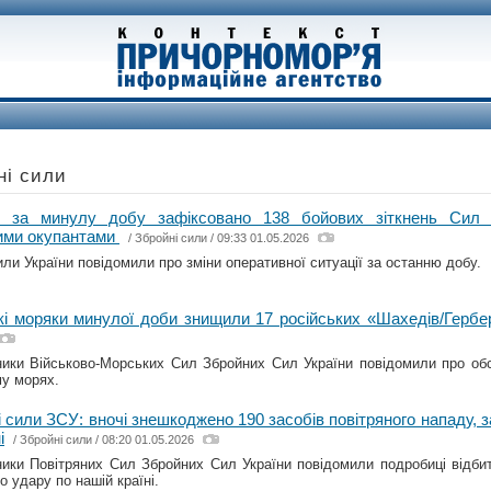
ні сили
: за минулу добу зафіксовано 138 бойових зіткнень Сил 
ими окупантами
/
Збройні сили
/ 09:33 01.05.2026
или України повідомили про зміни оперативної ситуації за останню добу.
кі моряки минулої доби знищили 17 російських «Шахедів/Гербе
ики Військово-Морських Сил Збройних Сил України повідомили про об
у морях.
і сили ЗСУ: вночі знешкоджено 190 засобів повітряного нападу,
і
/
Збройні сили
/ 08:20 01.05.2026
ики Повітряних Сил Збройних Сил України повідомили подробиці відбитт
о удару по нашій країні.