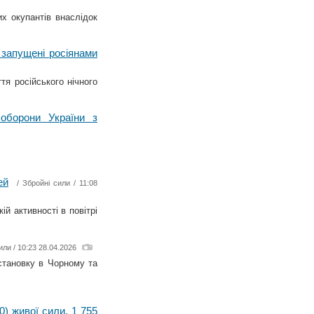
х окупантів внаслідок
 запущені росіянами
я російського нічного
оборони України з
ей
/
Збройні сили
/ 11:08
й активності в повітрі
или
/ 10:23 28.04.2026
становку в Чорному та
0) живої сили, 1 755