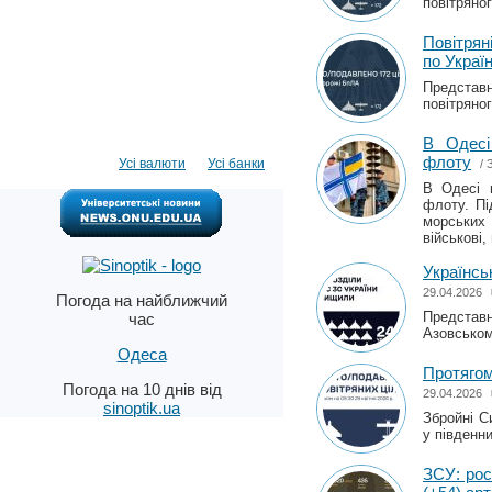
повітряног
Повітрян
по Україн
Представн
повітряног
В Одесі
флоту
Усі валюти
Усі банки
/
В Одесі в
флоту. Пі
морських 
військові
Українсь
29.04.2026
Погода на найближчий
Представн
час
Азовськом
Одеса
Протягом
Погода на 10 днів від
29.04.2026
sinoptik.ua
Збройні С
у південни
ЗСУ: рос