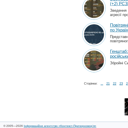
(+2) РСЗ
Зведення 
агресії пр
Повітрян
по Україн
Представн
повітряног
Генштаб
російськ
Збройні С
Сторінки:
...
21
22
23
2
© 2005—2026
Інформаційне агентство «Контекст-Причорномор'я»