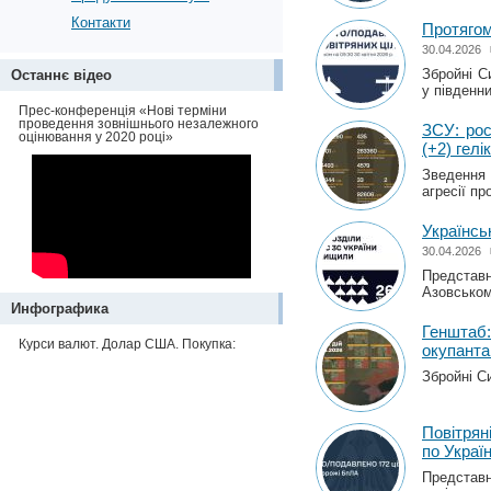
Контакти
Протягом
30.04.2026
Збройні С
Останнє відео
у південни
Прес-конференція «Нові терміни
проведення зовнішнього незалежного
ЗСУ: рос
оцінювання у 2020 році»
(+2) гелі
Зведення 
агресії пр
Українсь
30.04.2026
Представн
Азовськом
Инфографика
Генштаб:
Курси валют. Долар США. Покупка:
окупант
Збройні С
Повітрян
по Україн
Представн