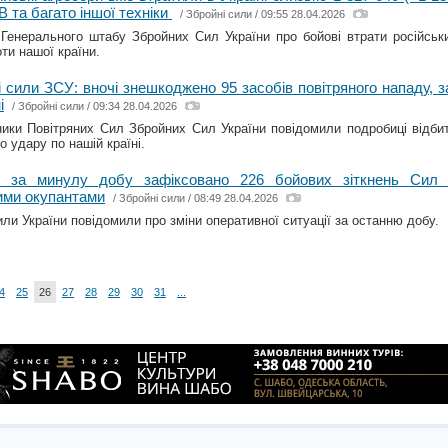
В та багато іншої техніки
/
Збройні сили
/ 09:55 28.04.2026
Генерального штабу Збройних Сил України про бойові втрати російськи
оти нашої країни.
і сили ЗСУ: вночі знешкоджено 95 засобів повітряного нападу, 
і
/
Збройні сили
/ 09:34 28.04.2026
ики Повітряних Сил Збройних Сил України повідомили подробиці відбитт
о удару по нашій країні.
: за минулу добу зафіксовано 226 бойових зіткнень Сил 
ими окупантами
/
Збройні сили
/ 08:49 28.04.2026
или України повідомили про зміни оперативної ситуації за останню добу.
4
25
26
27
28
29
30
31
...