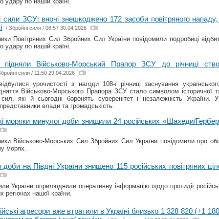
о удару по нашій країні.
і сили ЗСУ: вночі знешкоджено 172 засоби повітряного нападу,
і
/
Збройні сили
/ 08:57 30.04.2026
ики Повітряних Сил Збройних Сил України повідомили подробиці відбитт
о удару по нашій країні.
 підняли Військово-Морський Прапор ЗСУ до річниці створ
Збройні сили
/ 11:50 29.04.2026
ідбулися урочистості з нагоди 108-ї річниці заснування українськог
дняття Військово-Морського Прапора ЗСУ стало символом історичної тя
сил, які й сьогодні боронять суверенітет і незалежність України. 
, представники влади та громадськість.
кі моряки минулої доби знищили 24 російських «Шахеди/Гербе
ики Військово-Морських Сил Збройних Сил України повідомили про об
у морях.
 доби на Півдні України знищено 115 російських повітряних ціл
или України оприлюднили оперативну інформацію щодо протидії російські
х регіонах нашої країни.
ійські агресори вже втратили в Україні близько 1 328 820 (+1 180