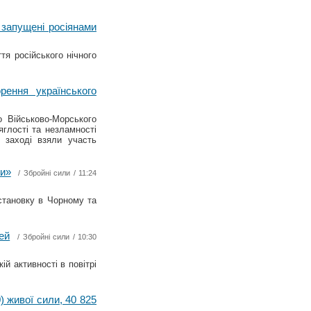
 запущені росіянами
я російського нічного
ення українського
о Військово-Морського
глості та незламності
У заході взяли участь
ри»
/
Збройні сили
/ 11:24
становку в Чорному та
ей
/
Збройні сили
/ 10:30
й активності в повітрі
) живої сили, 40 825