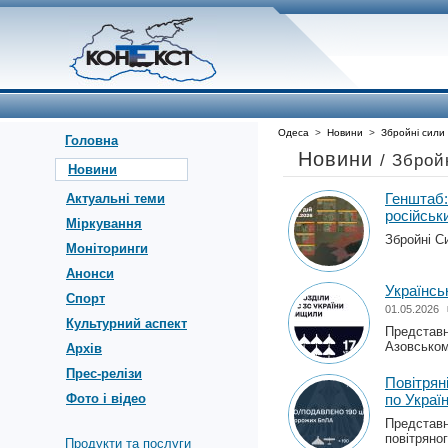
Одеса
>
Новини
>
Збройні сили
Головна
Новини
/ Зброй
Новини
Генштаб
Актуальні теми
російськ
Міркування
Збройні С
Моніторинги
Анонси
Українсь
Спорт
01.05.2026
Культурний аспект
Представн
Азовськом
Архів
Прес-релізи
Повітрян
Фото і відео
по Україн
Представн
повітряног
Продукти та послуги