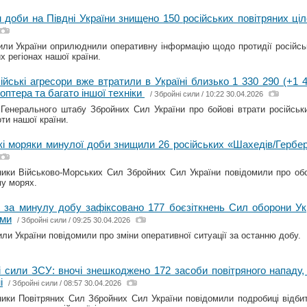
 доби на Півдні України знищено 150 російських повітряних ці
или України оприлюднили оперативну інформацію щодо протидії російські
х регіонах нашої країни.
ійські агресори вже втратили в Україні близько 1 330 290 (+1 
коптера та багато іншої техніки
/
Збройні сили
/ 10:22 30.04.2026
Генерального штабу Збройних Сил України про бойові втрати російськи
оти нашої країни.
кі моряки минулої доби знищили 26 російських «Шахедів/Герб
ики Військово-Морських Сил Збройних Сил України повідомили про об
у морях.
 за минулу добу зафіксовано 177 боєзіткнень Сил оборони Ук
ами
/
Збройні сили
/ 09:25 30.04.2026
или України повідомили про зміни оперативної ситуації за останню добу.
і сили ЗСУ: вночі знешкоджено 172 засоби повітряного нападу,
і
/
Збройні сили
/ 08:57 30.04.2026
ики Повітряних Сил Збройних Сил України повідомили подробиці відбитт