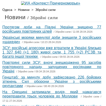
Одеса
>
Новини
>
Збройні сили
Новини
/ Збройні сили
Протягом доби на Півдні України знищено 77
російських повітряних цілей
/
Збройні сили
/ 11:08 28.04.2026
Українські моряки минулої доби знищили 3 російських
«шахеди»
/
Збройні сили
/ 10:23 28.04.2026
ЗСУ: російські агресори вже втратили в Україні близько
1 327 640 (+1 180) живої сили, 1 755 (+2) РСЗВ та
багато іншої техніки
/
Збройні сили
/ 09:55 28.04.2026
Повітряні сили ЗСУ: вночі знешкоджено 95 засобів
повітряного нападу, запущених росіянами по
Україні
/
Збройні сили
/ 09:34 28.04.2026
Генштаб: за минулу добу зафіксовано 226 бойових
зіткнень Сил оборони України з російськими
окупантами
/
Збройні сили
/ 08:49 28.04.2026
На Одещині затримали водія, який намагався
переправити трьох чоловіків до Молдови
/
Збройні сили
/
17:11 27.04.2026