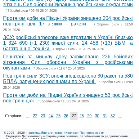
зіткнень Сил оборони України з російськими окупантами
/
Збройні сили
/ 09:49 26.04.2026
Протягом доби на Півдні України знищено 204 російські
повітряні цілі, 17 з яких – ракети
/
Збройні сили
/ 11:50
25.04.2026
ЗСУ: російські агресори вже втратили в Україні близько
1 324 690 (+1 230) живої сили, 24 458 (+13) ББМ та
багато іншої техніки
/
Збройні сили
/ 11:20 25.04.2026
Генштаб: за минулу добу зафіксовано 236 бойових
зіткнення Сил оборони України з російськими
окупантами
/
Збройні сили
/ 11:07 25.04.2026
Повітряні сили ЗСУ: вночі знешкоджено 30 ракет та 580
БПЛА, запущених росіянами по Україні
/
Збройні сили
/ 08:09
25.04.2026
Протягом доби на Півдні України знищено 53 російські
повітряні цілі
/
Збройні сили
/ 15:21 24.04.2026
Сторінки:
...
22
23
24
25
26
27
28
29
30
31
32
...
© 2005—2026
Інформаційне агентство «Контекст-Причорномор'я»
Свідоцтво Держкомітету інформаційної політики, телебачення та радіомовлення