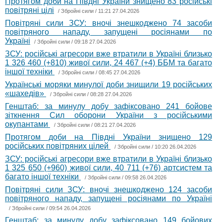
Протягом доби на Півдні України знищено 83 російські
повітряні цілі
/
Збройні сили
/ 11:21 27.04.2026
Повітряні сили ЗСУ: вночі знешкоджено 74 засоби
повітряного нападу, запущені росіянами по
Україні
/
Збройні сили
/ 09:18 27.04.2026
ЗСУ: російські агресори вже втратили в Україні близько
1 326 460 (+810) живої сили, 24 467 (+4) ББМ та багато
іншої техніки
/
Збройні сили
/ 08:45 27.04.2026
Українські моряки минулої доби знищили 19 російських
«шахедів»
/
Збройні сили
/ 08:28 27.04.2026
Генштаб: за минулу добу зафіксовано 241 бойове
зіткнення Сил оборони України з російськими
окупантами
/
Збройні сили
/ 08:21 27.04.2026
Протягом доби на Півдні України знищено 129
російських повітряних цілей
/
Збройні сили
/ 10:20 26.04.2026
ЗСУ: російські агресори вже втратили в Україні близько
1 325 650 (+960) живої сили, 40 711 (+76) артсистем та
багато іншої техніки
/
Збройні сили
/ 09:58 26.04.2026
Повітряні сили ЗСУ: вночі знешкоджено 124 засоби
повітряного нападу, запущені росіянами по Україні
/
Збройні сили
/ 09:54 26.04.2026
Генштаб: за минулу добу зафіксовано 149 бойових