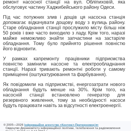
ремонт насосної станції на вул. Обліпиховій, яка
обслуговує частину Хаджибейського району Одеси.
Під час потужних злив і дощів ця насосна станція
допомагає відкачувати дощову воду з вулиць району.
Старе обладнання станції прослужило місту більш ніж
50 років і вже часто виходило з ладу. Крім того, наразі
майже неможливо знайти запчастини на застаріле
обладнання. Тому було прийнято рішення повністю
його відновити.
У рамках капремонту працівники підприємства
повністю замінили насосне та електрообладнання
станції. Наразі тривають ремонтні роботи у самому
приміщенні (оштукатурювання та фарбування).
Як повідомили на підприємстві, енергозатрати нового
обладнання будуть менше на 30%. Крім того, на
насосній станції встановлено генератор для
резервного живлення, тому за необхідності насоси
будуть працювати навіть за відсутності електроенергії.
© 2005—2026
Інформаційне агентство «Контекст-Причорномор'я»
Свідоцтво Держкомітету інформаційної політики, телебачення та радіомовлення