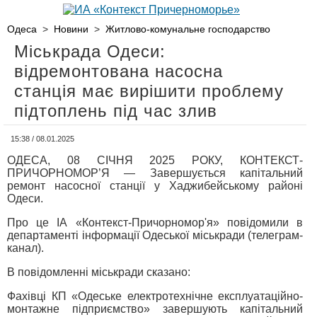
Одеса
>
Новини
>
Житлово-комунальне господарство
Міськрада Одеси:
відремонтована насосна
станція має вирішити проблему
підтоплень під час злив
15:38 / 08.01.2025
ОДЕСА, 08 СІЧНЯ 2025 РОКУ, КОНТЕКСТ-
ПРИЧОРНОМОР’Я — Завершується капітальний
ремонт насосної станції у Хаджибейському районі
Одеси.
Про це ІА «Контекст-Причорномор'я» повідомили в
департаменті інформації Одеської міськради (телеграм-
канал).
В повідомленні міськради сказано:
Фахівці КП «Одеське електротехнічне експлуатаційно-
монтажне підприємство» завершують капітальний