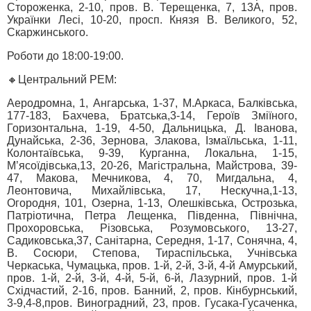
Стороженка, 2-10, пров. В. Терещенка, 7, 13А, пров.
Українки Лесі, 10-20, просп. Князя В. Великого, 52,
Скаржинського.
Роботи до 18:00-19:00.
🔸Центральний РЕМ:
Аеродромна, 1, Ангарська, 1-37, М.Аркаса, Балківська,
177-183, Бахчева, Братська,3-14, Героїв Зміїного,
Горизонтальна, 1-19, 4-50, Дальницька, Д. Іванова,
Дунайська, 2-36, Зернова, Злакова, Ізмаїльська, 1-11,
Колонтаївська, 9-39, Курганна, Локальна, 1-15,
М’ясоїдівська,13, 20-26, Магістральна, Майстрова, 39-
47, Макова, Мечникова, 4, 70, Мигдальна, 4,
Леонтовича, Михайлівська, 17, Нескучна,1-13,
Огородня, 101, Озерна, 1-13, Олешківська, Острозька,
Патріотична, Петра Лещенка, Південна, Північна,
Прохоровська, Різовська, Розумовського, 13-27,
Садиковська,37, Санітарна, Середня, 1-17, Сонячна, 4,
В. Сосюри, Степова, Тираспільська, Учнівська
Черкаська, Чумацька, пров. 1-й, 2-й, 3-й, 4-й Амурський,
пров. 1-й, 2-й, 3-й, 4-й, 5-й, 6-й, Лазурний, пров. 1-й
Східчастий, 2-16, пров. Банний, 2, пров. Кінбурнський,
3-9,4-8,пров. Виноградний, 23, пров. Гусака-Гусаченка,