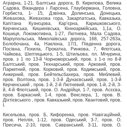
Аграрна, 1-21, Балтська дорога, В. Кирилова, Велика
Садова, Вікандера і Ларсена, Глаубермана, Головна,
Горбиста, 1- 15, Дзвінка, Долинська, Донецька,
Жевахова, Жевахова гора, Закарпатська, Кавказька,
Капітана Кузнєцова, Кар’єрна, Каришковського,
Керченська, Кишинівська, Кінноармійська, 1,1а, О.
Кошиця, Локомотивна, 1-27, Лютнева, Мала Садова,
Маріупольська, Миколаївська дорога, 168, 257-263а,
Болобочана, 4а, Наклона, 17/1, Південна дорога,
Посівна, Похила, Прокатна, Ринкова, 7, Флотська,
Чайкова, Шептицького, 1-5, Штильова, пл. Мічурина,
пров. з 1 по 13-й Чорноморський, пров. з 1-о по 8-й
Балтський, пров. Технарський, пров. Арковий, пров.
Паркетний, пров. Корковий, пров. Кодимський, пров.
Анкерний, пров. Бейтельсбахера, пров. Меблевий,
пров. Волтона, пров. 1-3-й Дунаєвський, пров. 1-3-й
Керченський , пров. 1-й, 2-й Лютневий, пров. 1-й, 2-й, 3-
й, 4-й Флотський, пров. О. Андрійця, 1-7, пров. Асєєва,
пров. Баркасний, 1-4, пров. Векслера, 1, пров. В.
Діхтієвського , пров. Кавказький, пров. Квантовий, пров.
І.
Кисельова, пров. Б, Кифоренка, пров. Навігаційний,
пров. Неплія, 1-12, пров. Одеський, 3-7, пров. О.
Пресича, 2-10, пров. Савранський, 3-11, пров. О.