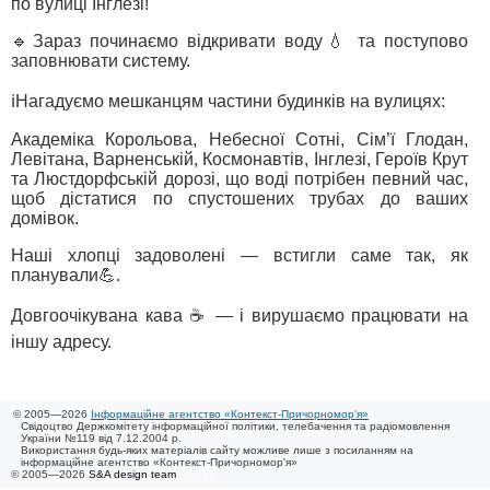
по вулиці Інглезі!
🔹Зараз починаємо відкривати воду💧 та поступово
заповнювати систему.
ℹ️Нагадуємо мешканцям частини будинків на вулицях:
Академіка Корольова, Небесної Сотні, Сім’ї Глодан,
Левітана, Варненській, Космонавтів, Інглезі, Героїв Крут
та Люстдорфській дорозі, що воді потрібен певний час,
щоб дістатися по спустошених трубах до ваших
домівок.
Наші хлопці задоволені — встигли саме так, як
планували💪.
Довгоочікувана кава ☕ — і вирушаємо працювати на
іншу адресу.
© 2005—2026
Інформаційне агентство «Контекст-Причорномор'я»
Свідоцтво Держкомітету інформаційної політики, телебачення та радіомовлення
України №119 від 7.12.2004 р.
Використання будь-яких матеріалів сайту можливе лише з посиланням на
інформаційне агентство «Контекст-Причорномор'я»
© 2005—2026
S&A design team
/ 0.019