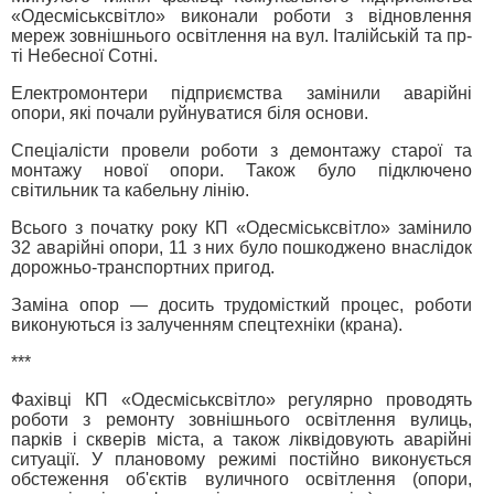
«Одесміськсвітло» виконали роботи з відновлення
мереж зовнішнього освітлення на вул. Італійській та пр-
ті Небесної Сотні.
Електромонтери підприємства замінили аварійні
опори, які почали руйнуватися біля основи.
Спеціалісти провели роботи з демонтажу старої та
монтажу нової опори. Також було підключено
світильник та кабельну лінію.
Всього з початку року КП «Одесміськсвітло» замінило
32 аварійні опори, 11 з них було пошкоджено внаслідок
дорожньо-транспортних пригод.
Заміна опор — досить трудомісткий процес, роботи
виконуються із залученням спецтехніки (крана).
***
Фахівці КП «Одесміськсвітло» регулярно проводять
роботи з ремонту зовнішнього освітлення вулиць,
парків і скверів міста, а також ліквідовують аварійні
ситуації. У плановому режимі постійно виконується
обстеження об'єктів вуличного освітлення (опори,