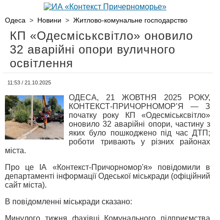
Одеса
>
Новини
>
Житлово-комунальне господарство
КП «Одесміськсвітло» оновило
32 аварійні опори вуличного
освітлення
11:53 / 21.10.2025
ОДЕСА, 21 ЖОВТНЯ 2025 РОКУ,
КОНТЕКСТ-ПРИЧОРНОМОР’Я — З
початку року КП «Одесміськсвітло»
оновило 32 аварійні опори, частину з
яких було пошкоджено під час ДТП;
роботи тривають у різних районах
міста.
Про це ІА «Контекст-Причорномор'я» повідомили в
департаменті інформації Одеської міськради (офіційний
сайт міста).
В повідомленні міськради сказано:
Минулого тижня фахівці Комунального підприємства