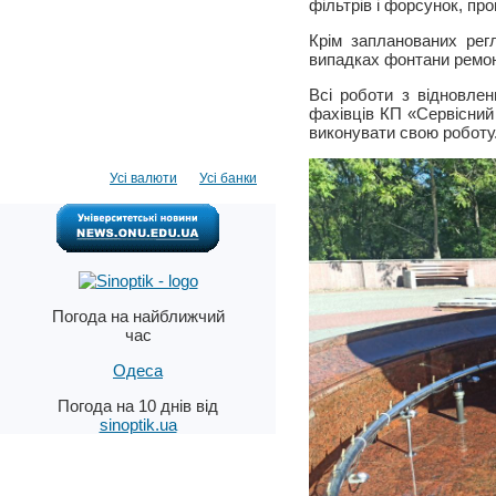
фільтрів і форсунок, пр
Крім запланованих регл
випадках фонтани ремо
Всі роботи з відновле
фахівців КП «Сервісний 
виконувати свою роботу
Усі валюти
Усі банки
Погода на найближчий
час
Одеса
Погода на 10 днів від
sinoptik.ua