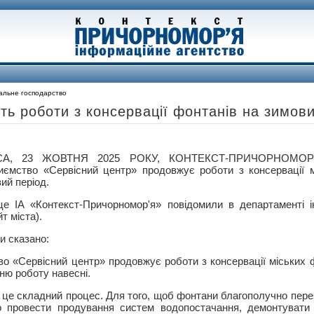
альне господарство
ть роботи з консервації фонтанів на зимов
СА, 23 ЖОВТНЯ 2025 РОКУ, КОНТЕКСТ-ПРИЧОРНОМОР’
иємство «Сервісний центр» продовжує роботи з консервації м
ий період.
це ІА «Контекст-Причорномор'я» повідомили в департаменті і
т міста).
и сказано:
о «Сервісний центр» продовжує роботи з консервації міських 
хню роботу навесні.
це складний процес. Для того, щоб фонтани благополучно пер
о провести продування систем водопостачання, демонтувати