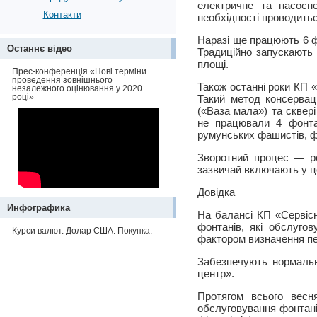
електричне та насосн
Контакти
необхідності проводитьс
Наразі ще працюють 6 фо
Останнє відео
Традиційно запускають 
площі.
Прес-конференція «Нові терміни
проведення зовнішнього
Також останні роки КП 
незалежного оцінювання у 2020
році»
Такий метод консервац
(«Ваза мала») та сквері
не працювали 4 фонтан
румунських фашистів, ф
Зворотний процес — ро
зазвичай включають у цен
Довідка
Инфографика
На балансі КП «Сервісн
фонтанів, які обслуго
Курси валют. Долар США. Покупка:
фактором визначення пе
Забезпечують нормальн
центр».
Протягом всього весня
обслуговування фонтанів