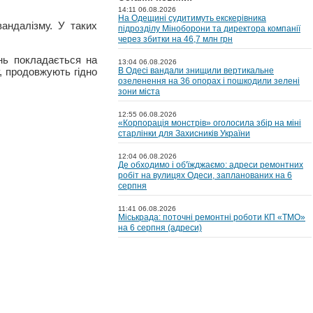
14:11 06.08.2026
На Одещині судитимуть екскерівника
вандалізму. У таких
підрозділу Міноборони та директора компанії
через збитки на 46,7 млн грн
нь покладається на
13:04 06.08.2026
, продовжують гідно
В Одесі вандали знищили вертикальне
озеленення на 36 опорах і пошкодили зелені
зони міста
12:55 06.08.2026
«Корпорація монстрів» оголосила збір на міні
старлінки для Захисників України
12:04 06.08.2026
Де обходимо і об'їжджаємо: адреси ремонтних
робіт на вулицях Одеси, запланованих на 6
серпня
11:41 06.08.2026
Міськрада: поточні ремонтні роботи КП «ТМО»
на 6 серпня (адреси)