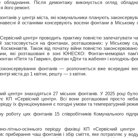
е обладнання. Після демонтажу виконується огляд обладна
я його ремонт.
нтанів у центрі міста, які комунальники планують законсервува
навесні й останніми консервують восени фонтани в Міському 
«Сервісний центр» проводить практику повністю запечатувати ча
ії застосовується на фонтанах, розташованих: у Міському са
 Космонавтів. Також від початку війни повністю законсервовано 
и, які розташовані в зоні ЮНЕСКО: Фонтан-меморіал пам’я
онтан «Петя та Гаврик», фонтан «Діти та жабеня» і колодязь-ф
зконсервування фонтанів — розпочнеться вже всередині ве
трі міста до 1 квітня, решту — з квітня.
ий центр» знаходяться 27 міських фонтанів. У 2025 році бул
вує КП «Сервісний центр». Всі вони розташовані просто неба
ріоду їх функціонування є погодні умови та температурний режи
у роботу цих фонтанів 15 співробітників Комунального підпр
но-літньо-осіннього періоду фахівці КП «Сервісний центр»
: прибирання чаш фонтанів і збір сміття, яке потрапляє у воду