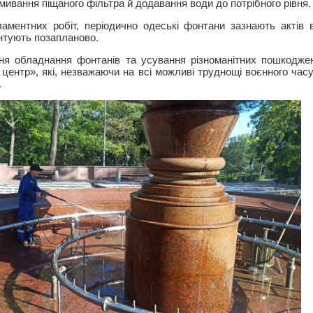
омивання піщаного фільтра й додавання води до потрібного рівня.
аментних робіт, періодично одеські фонтани зазнають актів 
нтують позапланово.
ння обладнання фонтанів та усування різноманітних пошкодже
центр», які, незважаючи на всі можливі труднощі воєнного часу
.