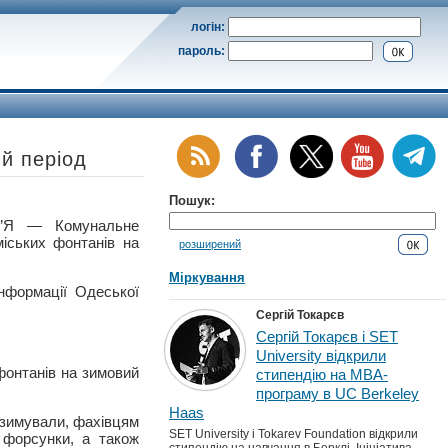
логін:
пароль:
ий період
Пошук:
Я — Комунальне
іських фонтанів на
розширений
Міркування
нформації Одеської
Сергій Токарєв
Сергій Токарєв і SET
University відкрили
фонтанів на зимовий
стипендію на MBA-
програму в UC Berkeley
Haas
езимували, фахівцям
SET University і Tokarev Foundation відкрили
 форсунки, а також