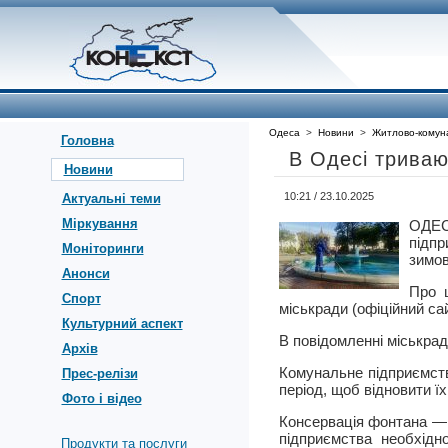
Одеса
>
Новини
>
Житлово-комун
Головна
В Одесі триваю
Новини
10:21 / 23.10.2025
Актуальні теми
Міркування
ОДЕ
підпр
Моніторинги
зимов
Анонси
Про 
Спорт
міськради (офіційний сай
Культурний аспект
В повідомленні міськрад
Архів
Комунальне підприємств
Прес-релізи
період, щоб відновити ї
Фото і відео
Консервація фонтана — 
підприємства необхідн
Продукти та послуги