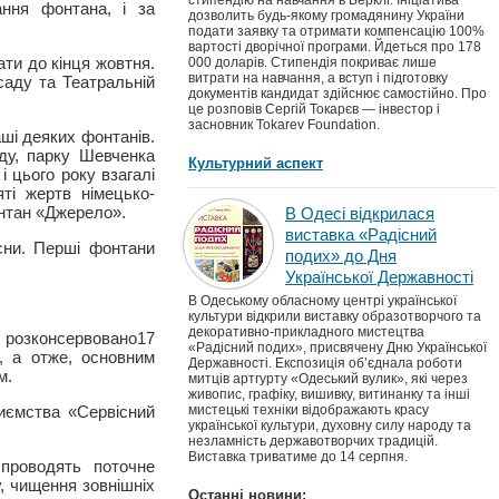
стипендію на навчання в Берклі. Ініціатива
ння фонтана, і за
дозволить будь-якому громадянину України
подати заявку та отримати компенсацію 100%
вартості дворічної програми. Йдеться про 178
ти до кінця жовтня.
000 доларів. Стипендія покриває лише
витрати на навчання, а вступ і підготовку
саду та Театральній
документів кандидат здійснює самостійно. Про
це розповів Сергій Токарєв — інвестор і
засновник Tokarev Foundation.
ші деяких фонтанів.
ду, парку Шевченка
Культурний аспект
і цього року взагалі
ті жертв німецько-
онтан «Джерело».
В Одесі відкрилася
виставка «Радісний
сни. Перші фонтани
подих» до Дня
Української Державності
В Одеському обласному центрі української
культури відкрили виставку образотворчого та
декоративно-прикладного мистецтва
о розконсервовано17
«Радісний подих», присвячену Дню Української
, а отже, основним
Державності. Експозиція об’єднала роботи
м.
митців артгурту «Одеський вулик», які через
живопис, графіку, вишивку, витинанку та інші
иємства «Сервісний
мистецькі техніки відображають красу
української культури, духовну силу народу та
незламність державотворчих традицій.
Виставка триватиме до 14 серпня.
 проводять поточне
, чищення зовнішніх
Останні новини: