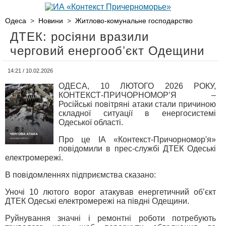
Одеса
>
Новини
>
Житлово-комунальне господарство
ДТЕК: росіяни вразили
черговий енергообʼєкт Одещини
14:21 / 10.02.2026
ОДЕСА, 10 ЛЮТОГО 2026 РОКУ,
КОНТЕКСТ-ПРИЧОРНОМОР’Я –
Російські повітряні атаки стали причиною
складної ситуації в енергосистемі
Одеської області.
Про це ІА «Контекст-Причорномор'я»
повідомили в прес-службі ДТЕК Одеські
електромережі.
В повідомленнях підприємства сказано:
Уночі 10 лютого ворог атакував енергетичний обʼєкт
ДТЕК Одеські електромережі на півдні Одещини.
Руйнування значні і ремонтні роботи потребують