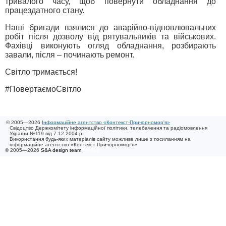
тривалого часу, щоб повернути обладнання до
працездатного стану.
Наші бригади взялися до аварійно-відновлювальних
робіт після дозволу від рятувальників та військових.
Фахівці виконують огляд обладнання, розбирають
завали, після – починають ремонт.
Світло тримається!
#ПовертаємоСвітло
© 2005—2026
Інформаційне агентство «Контекст-Причорномор'я»
Свідоцтво Держкомітету інформаційної політики, телебачення та радіомовлення
України №119 від 7.12.2004 р.
Використання будь-яких матеріалів сайту можливе лише з посиланням на
інформаційне агентство «Контекст-Причорномор'я»
© 2005—2026
S&A design team
/ 0.021