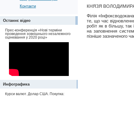
КНЯЗЯ ВОЛОДИМИРА 
Контакти
Філія «Інфоксводокана
Останнє відео
те, що час відновлен
робіт як в більшу, та
Прес-конференція «Нові терміни
на заповнення систем
проведення зовнішнього незалежного
пізніше зазначеного ча
оцінювання у 2020 році»
Инфографика
Курси валют. Долар США. Покупка: