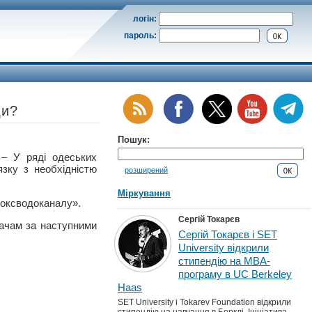
логін:
пароль:
ди?
Пошук:
 У ряді одеських
язку з необхідністю
розширений
Міркування
фоксводоканалу».
Сергій Токарєв
вачам за наступними
Сергій Токарєв і SET
University відкрили
стипендію на MBA-
програму в UC Berkeley
Haas
SET University і Tokarev Foundation відкрили