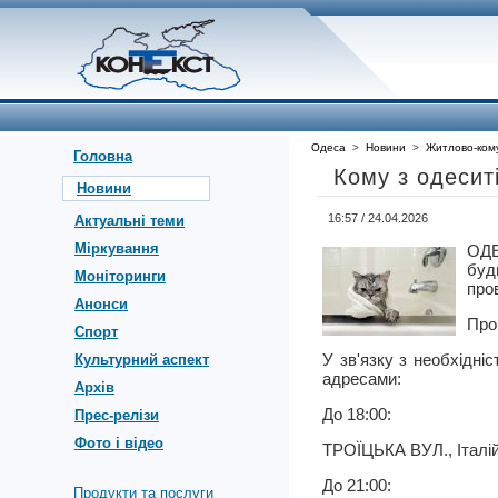
Одеса
>
Новини
>
Житлово-ком
Головна
Кому з одесит
Новини
16:57 / 24.04.2026
Актуальні теми
Міркування
ОДЕ
буд
Моніторинги
про
Анонси
Про
Спорт
У зв'язку з необхідн
Культурний аспект
адресами:
Архів
До 18:00:
Прес-релізи
Фото і відео
ТРОЇЦЬКА ВУЛ., Італі
До 21:00:
Продукти та послуги