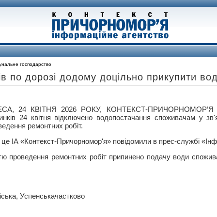
унальне господарство
ів по дорозі додому доцільно прикупити во
СА, 24 КВІТНЯ 2026 РОКУ, КОНТЕКСТ-ПРИЧОРНОМОР’Я –
инків 24 квітня відключено водопостачання споживачам у зв'
ведення ремонтних робіт.
 це ІА «Контекст-Причорномор'я» повідомили в прес-службі «Ін
істю проведення ремонтних робіт припинено подачу води спожи
йська, Успенськачастково