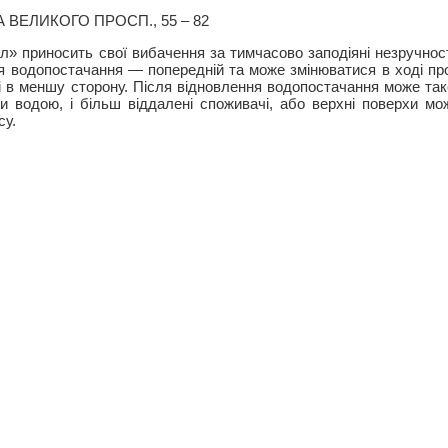
ВЕЛИКОГО ПРОСП., 55 – 82
л» приносить свої вибачення за тимчасово заподіяні незручност
ня водопостачання — попередній та може змінюватися в ході п
к і в меншу сторону. Після відновлення водопостачання може та
и водою, і більш віддалені споживачі, або верхні поверхи м
су.