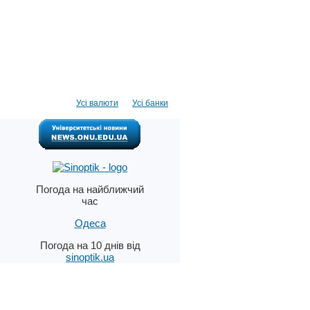
Усі валюти
Усі банки
Погода на найближчий
час
Одеса
Погода на 10 днів від
sinoptik.ua