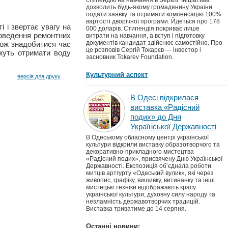
стипендію на навчання в Берклі. Ініціатива
дозволить будь-якому громадянину України
подати заявку та отримати компенсацію 100%
вартості дворічної програми. Йдеться про 178
і і звертає увагу на
000 доларів. Стипендія покриває лише
роведення ремонтних
витрати на навчання, а вступ і підготовку
документів кандидат здійснює самостійно. Про
кож знадобитися час
це розповів Сергій Токарєв — інвестор і
ожуть отримати воду
засновник Tokarev Foundation.
Культурний аспект
версія для друку
В Одесі відкрилася
виставка «Радісний
подих» до Дня
Української Державності
В Одеському обласному центрі української
культури відкрили виставку образотворчого та
декоративно-прикладного мистецтва
«Радісний подих», присвячену Дню Української
Державності. Експозиція об’єднала роботи
митців артгурту «Одеський вулик», які через
живопис, графіку, вишивку, витинанку та інші
мистецькі техніки відображають красу
української культури, духовну силу народу та
незламність державотворчих традицій.
Виставка триватиме до 14 серпня.
Останні новини: