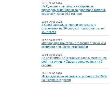
14:11 06.08.2026
На Одещині судитимуть екскерівника
підрозділу Міноборони та директора компанії
через збитки на 46,7 млн грн
13:04 06.08.2026
В Одесі вандали знищили вертикальне
озеленення на 36 опорах і пошкодили зелені
зони міста
12:55 06.08.2026
«Корпорація монстрів» оголосила збір на міні
старлінки для Захисників України
12:04 06.08.2026
Де обходимо і об'їжджаємо: адреси ремонтних
робіт на вулицях Одеси, запланованих на 6
серпня
11:41 06.08.2026
Міськрада: поточні ремонтні роботи КП «ТМО»
на 6 серпня (адреси)