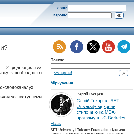
логін:
пароль:
ди?
Пошук:
 У ряді одеських
язку з необхідністю
розширений
Міркування
фоксводоканалу».
Сергій Токарєв
вачам за наступними
Сергій Токарєв і SET
University відкрили
стипендію на MBA-
програму в UC Berkeley
Haas
SET University і Tokarev Foundation відкрили