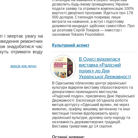
стипендію на навчання в Берклі. Ініціатива
дозволить будь-якому громадянину України
подати заявку та отримати компенсацію 100%
вартості дворічної програми. Йдеться про 178
000 доларів. Стипендія покриває лише
витрати на навчання, а вступ і підготовку
документів кандидат здійснює самостійно. Про
це розповів Сергій Токарєв — інвестор і
засновник Tokarev Foundation.
і і звертає увагу на
роведення ремонтних
Культурний аспект
кож знадобитися час
ожуть отримати воду
В Одесі відкрилася
виставка «Радісний
версія для друку
подих» до Дня
Української Державності
В Одеському обласному центрі української
культури відкрили виставку образотворчого та
декоративно-прикладного мистецтва
«Радісний подих», присвячену Дню Української
Державності. Експозиція об’єднала роботи
митців артгурту «Одеський вулик», які через
живопис, графіку, вишивку, витинанку та інші
мистецькі техніки відображають красу
української культури, духовну силу народу та
незламність державотворчих традицій.
Виставка триватиме до 14 серпня.
Останні новини: