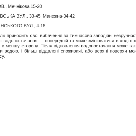
, Мечнікова,15-20
ЬКА ВУЛ., 33-45, Манежна-34-42
СЬКОГО ВУЛ., 4-16
л» приносить свої вибачення за тимчасово заподіяні незручност
ня водопостачання — попередній та може змінюватися в ході п
к і в меншу сторону. Після відновлення водопостачання може та
и водою, і більш віддалені споживачі, або верхні поверхи м
су.