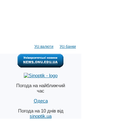
Усі валюти
Усі банки
Погода на найближчий
час
Одеса
Погода на 10 днів від
sinoptik.ua