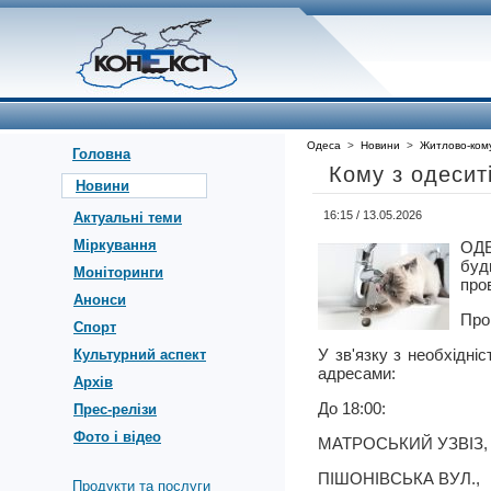
Одеса
>
Новини
>
Житлово-ком
Головна
Кому з одесит
Новини
16:15 / 13.05.2026
Актуальні теми
Міркування
ОДЕ
буд
Моніторинги
про
Анонси
Про
Спорт
У зв'язку з необхідн
Культурний аспект
адресами:
Архів
До 18:00:
Прес-релізи
Фото і відео
МАТРОСЬКИЙ УЗВІЗ,
ПІШОНІВСЬКА ВУЛ.,
Продукти та послуги