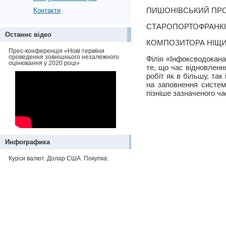
ПИШОНІВСЬКИЙ ПРОВ.
Контакти
СТАРОПОРТОФРАНКІВС
Останнє відео
КОМПОЗИТОРА НІЩИН
Прес-конференція «Нові терміни
проведення зовнішнього незалежного
Філія «Інфоксводокана
оцінювання у 2020 році»
те, що час відновлен
робіт як в більшу, та
на заповнення систем
пізніше зазначеного ча
Инфографика
Курси валют. Долар США. Покупка: