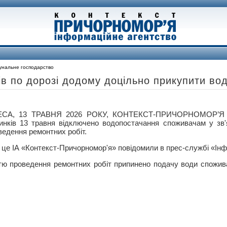
унальне господарство
ів по дорозі додому доцільно прикупити во
СА, 13 ТРАВНЯ 2026 РОКУ, КОНТЕКСТ-ПРИЧОРНОМОР’Я –
инків 13 травня відключено водопостачання споживачам у зв'
ведення ремонтних робіт.
 це ІА «Контекст-Причорномор'я» повідомили в прес-службі «Ін
істю проведення ремонтних робіт припинено подачу води спожи