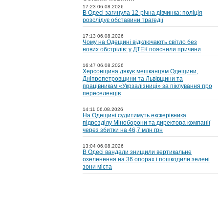
17:23 06.08.2026
В Одесі загинула 12-річна дівчинка: поліція
розслідує обставини трагедії
17:13 06.08.2026
Чому на Одещині відключають світло без
нових обстрілів: у ДТЕК пояснили причини
16:47 06.08.2026
Херсонщина дякує мешканцям Одещини,
Дніпропетровщини та Львівщини та
працівникам «Укрзалізниці» за піклування про
переселенців
14:11 06.08.2026
На Одещині судитимуть екскерівника
підрозділу Міноборони та директора компанії
через збитки на 46,7 млн грн
13:04 06.08.2026
В Одесі вандали знищили вертикальне
озеленення на 36 опорах і пошкодили зелені
зони міста