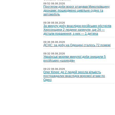
09:52 08.08.2026
Протягом доби ворог атакував Миколаївщину
дронами: пошкоджено цивільне судно та
автомобіль
09:38 08.08.2026
За минулу добу внаслідок російських обстрілів
Херсонщини 2 людини загинули, ще 24 —
дістали поранення, з них — 1 дитина
09:36 08.08.2026
ДСНС: за добу на Одещині сталось 72 пожежі
09:32 08.08.2026
Українські моряки минулої доби знищили 5
російських «шахедів»
09:22 08.08.2026
Олег Кіпер: до 2 людей зросла кількість
постраждалих внаслідок ворожої атаки по
Одесі