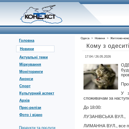
Одеса
>
Новини
>
Житлово-ком
Головна
Кому з одесит
Новини
17:04 / 26.05.2026
Актуальні теми
Міркування
ОДЕ
буд
Моніторинги
про
Анонси
Про
Спорт
У з
Культурний аспект
споживачам за наступ
Архів
До 18:00:
Прес-релізи
Фото і відео
ЛУЗАНІВСЬКА ВУЛ.,
ЛИМАННА ВУЛ., все п
Продукти та послуги