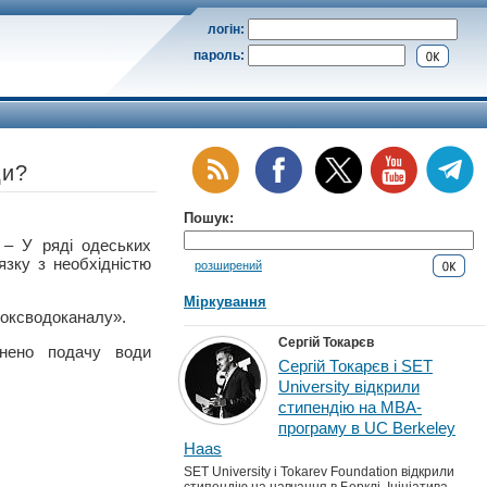
логін:
пароль:
ди?
Пошук:
 У ряді одеських
язку з необхідністю
розширений
Міркування
фоксводоканалу».
Сергій Токарєв
инено подачу води
Сергій Токарєв і SET
University відкрили
стипендію на MBA-
програму в UC Berkeley
Haas
SET University і Tokarev Foundation відкрили