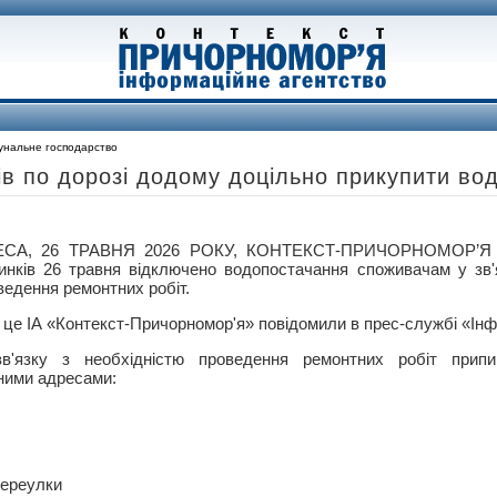
унальне господарство
ів по дорозі додому доцільно прикупити во
СА, 26 ТРАВНЯ 2026 РОКУ, КОНТЕКСТ-ПРИЧОРНОМОР’Я –
инків 26 травня відключено водопостачання споживачам у зв'
ведення ремонтних робіт.
 це ІА «Контекст-Причорномор'я» повідомили в прес-службі «Ін
в'язку з необхідністю проведення ремонтних робіт прип
ними адресами:
ереулки