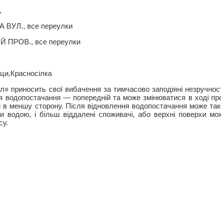
,
 ВУЛ., все переулки
ПРОВ., все переулки
ци,Красносілка
л» приносить свої вибачення за тимчасово заподіяні незручност
ня водопостачання — попередній та може змінюватися в ході п
к і в меншу сторону. Після відновлення водопостачання може та
и водою, і більш віддалені споживачі, або верхні поверхи м
су.