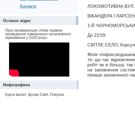
ЛОКОМОТИВНА ВУЛ.
Контакти
ВІКАНДЕРА І ЛАРСЕНА
Останнє відео
1-Й ЧОРНОМОРСЬКИЙ 
Прес-конференція «Нові терміни
проведення зовнішнього незалежного
До 23:59:
оцінювання у 2020 році»
СВІТЛЕ СЕЛО, Корсун
Філія «Інфоксводокана
те, що час відновлен
робіт як в більшу, та
на заповнення систем
пізніше зазначеного ча
Инфографика
Курси валют. Долар США. Покупка: