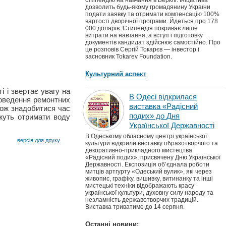
стипендію на навчання в Берклі. Ініціатива
дозволить будь-якому громадянину України
подати заявку та отримати компенсацію 100%
вартості дворічної програми. Йдеться про 178
000 доларів. Стипендія покриває лише
витрати на навчання, а вступ і підготовку
документів кандидат здійснює самостійно. Про
це розповів Сергій Токарєв — інвестор і
засновник Tokarev Foundation.
Культурний аспект
і і звертає увагу на
В Одесі відкрилася
роведення ремонтних
виставка «Радісний
кож знадобитися час
подих» до Дня
ожуть отримати воду
Української Державності
В Одеському обласному центрі української
версія для друку
культури відкрили виставку образотворчого та
декоративно-прикладного мистецтва
«Радісний подих», присвячену Дню Української
Державності. Експозиція об’єднала роботи
митців артгурту «Одеський вулик», які через
живопис, графіку, вишивку, витинанку та інші
мистецькі техніки відображають красу
української культури, духовну силу народу та
незламність державотворчих традицій.
Виставка триватиме до 14 серпня.
Останні новини: