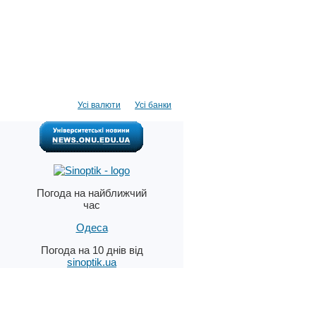
Усі валюти
Усі банки
Погода на найближчий
час
Одеса
Погода на 10 днів від
sinoptik.ua