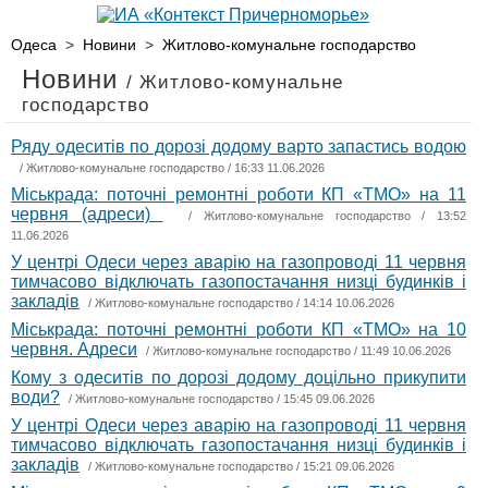
Одеса
>
Новини
>
Житлово-комунальне господарство
Новини
/ Житлово-комунальне
господарство
Ряду одеситів по дорозі додому варто запастись водою
/
Житлово-комунальне господарство
/ 16:33 11.06.2026
Міськрада: поточні ремонтні роботи КП «ТМО» на 11
червня (адреси)
/
Житлово-комунальне господарство
/ 13:52
11.06.2026
У центрі Одеси через аварію на газопроводі 11 червня
тимчасово відключать газопостачання низці будинків і
закладів
/
Житлово-комунальне господарство
/ 14:14 10.06.2026
Міськрада: поточні ремонтні роботи КП «ТМО» на 10
червня. Адреси
/
Житлово-комунальне господарство
/ 11:49 10.06.2026
Кому з одеситів по дорозі додому доцільно прикупити
води?
/
Житлово-комунальне господарство
/ 15:45 09.06.2026
У центрі Одеси через аварію на газопроводі 11 червня
тимчасово відключать газопостачання низці будинків і
закладів
/
Житлово-комунальне господарство
/ 15:21 09.06.2026