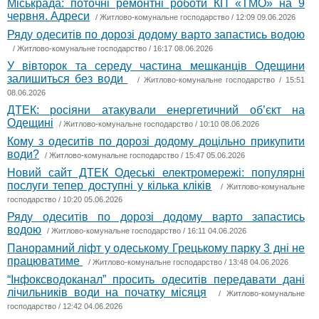
Міськрада: поточні ремонтні роботи КП «ТМО» на 9
червня. Адреси
/
Житлово-комунальне господарство
/ 12:09 09.06.2026
Ряду одеситів по дорозі додому варто запастись водою
/
Житлово-комунальне господарство
/ 16:17 08.06.2026
У вівторок та середу частина мешканців Одещини
залишиться без води
/
Житлово-комунальне господарство
/ 15:51
08.06.2026
ДТЕК: росіяни атакували енергетичний об’єкт на
Одещині
/
Житлово-комунальне господарство
/ 10:10 08.06.2026
Кому з одеситів по дорозі додому доцільно прикупити
води?
/
Житлово-комунальне господарство
/ 15:47 05.06.2026
Новий сайт ДТЕК Одеські електромережі: популярні
послуги тепер доступні у кілька кліків
/
Житлово-комунальне
господарство
/ 10:20 05.06.2026
Ряду одеситів по дорозі додому варто запастись
водою
/
Житлово-комунальне господарство
/ 16:11 04.06.2026
Панорамний ліфт у одеському Грецькому парку 3 дні не
працюватиме
/
Житлово-комунальне господарство
/ 13:48 04.06.2026
“Інфоксводоканал” просить одеситів передавати дані
лічильників води на початку місяця
/
Житлово-комунальне
господарство
/ 12:42 04.06.2026