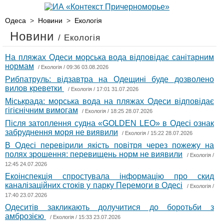
Одеса
>
Новини
>
Екологія
Новини
/ Екологія
На пляжах Одеси морська вода відповідає санітарним
нормам
/
Екологія
/ 09:36 03.08.2026
Рибпатруль: відзавтра на Одещині буде дозволено
вилов креветки
/
Екологія
/ 17:01 31.07.2026
Міськрада: морська вода на пляжах Одеси відповідає
гігієнічним вимогам
/
Екологія
/ 18:25 28.07.2026
Після затоплення судна «GOLDEN LEO» в Одесі ознак
забруднення моря не виявили
/
Екологія
/ 15:22 28.07.2026
В Одесі перевірили якість повітря через пожежу на
полях зрошення: перевищень норм не виявили
/
Екологія
/
12:45 24.07.2026
Екоінспекція спростувала інформацію про скид
каналізаційних стоків у парку Перемоги в Одесі
/
Екологія
/
17:40 23.07.2026
Одеситів закликають долучитися до боротьби з
амброзією
/
Екологія
/ 15:33 23.07.2026