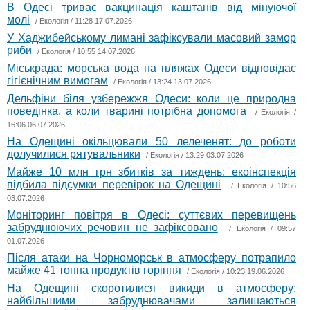
В Одесі триває вакцинація каштанів від мінуючої
молі
/
Екологія
/ 11:28 17.07.2026
У Хаджибейському лимані зафіксували масовий замор
риби
/
Екологія
/ 10:55 14.07.2026
Міськрада: морська вода на пляжах Одеси відповідає
гігієнічним вимогам
/
Екологія
/ 13:24 13.07.2026
Дельфіни біля узбережжя Одеси: коли це природна
поведінка, а коли тварині потрібна допомога
/
Екологія
/
16:06 06.07.2026
На Одещині окільцювали 50 лелеченят: до роботи
долучилися рятувальники
/
Екологія
/ 13:29 03.07.2026
Майже 10 млн грн збитків за тиждень: екоінспекція
підбила підсумки перевірок на Одещині
/
Екологія
/ 10:56
03.07.2026
Моніторинг повітря в Одесі: суттєвих перевищень
забруднюючих речовин не зафіксовано
/
Екологія
/ 09:57
01.07.2026
Після атаки на Чорноморськ в атмосферу потрапило
майже 41 тонна продуктів горіння
/
Екологія
/ 10:23 19.06.2026
На Одещині скоротилися викиди в атмосферу:
найбільшими забруднювачами залишаються