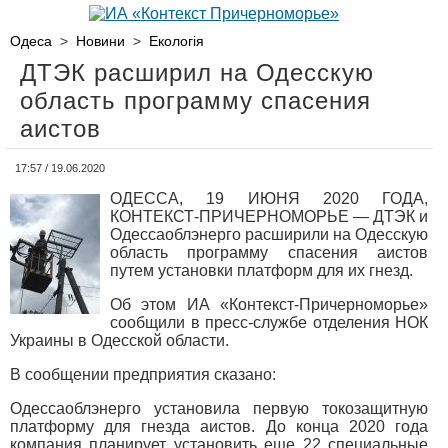
Одеса
>
Новини
>
Екологія
ДТЭК расширил на Одесскую
область программу спасения
аистов
17:57 / 19.06.2020
ОДЕССА, 19 ИЮНЯ 2020 ГОДА,
КОНТЕКСТ-ПРИЧЕРНОМОРЬЕ — ДТЭК и
Одессаоблэнерго расширили на Одесскую
область программу спасения аистов
путем установки платформ для их гнезд.
Об этом ИА «Контекст-Причерноморье»
сообщили в пресс-службе отделения НОК
Украины в Одесской области.
В сообщении предприятия сказано:
Одессаоблэнерго установила первую токозащитную
платформу для гнезда аистов. До конца 2020 года
компания планирует установить еще 22 специальные