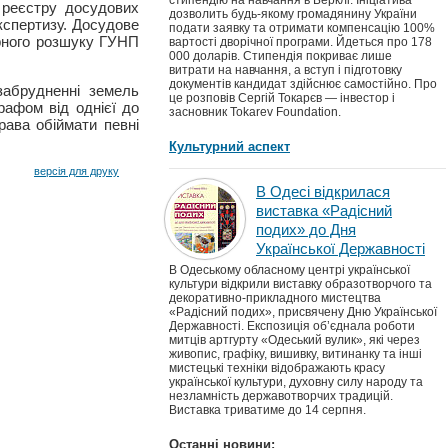
стипендію на навчання в Берклі. Ініціатива
 реєстру досудових
дозволить будь-якому громадянину України
експертизу. Досудове
подати заявку та отримати компенсацію 100%
арного розшуку ГУНП
вартості дворічної програми. Йдеться про 178
000 доларів. Стипендія покриває лише
витрати на навчання, а вступ і підготовку
документів кандидат здійснює самостійно. Про
забрудненні земель
це розповів Сергій Токарєв — інвестор і
рафом від однієї до
засновник Tokarev Foundation.
рава обіймати певні
Культурний аспект
версія для друку
В Одесі відкрилася
виставка «Радісний
подих» до Дня
Української Державності
В Одеському обласному центрі української
культури відкрили виставку образотворчого та
декоративно-прикладного мистецтва
«Радісний подих», присвячену Дню Української
Державності. Експозиція об’єднала роботи
митців артгурту «Одеський вулик», які через
живопис, графіку, вишивку, витинанку та інші
мистецькі техніки відображають красу
української культури, духовну силу народу та
незламність державотворчих традицій.
Виставка триватиме до 14 серпня.
Останні новини: