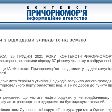
и з відходами зливав їх на землю
ЕСА, 25 ГРУДНЯ 2021 РОКУ, КОНТЕКСТ-ПРИЧОРНОМОР
воохоронці оголосили підозру 37-річному чоловіку в забрудненні
 це ІА «Контекст-Причорномор'я» повідомили у відділі комуніка
асті.
приємств України з утилізації відходів залучило даного громад
торговельного порту баластних вод, а він по дорозі до пункту 
и.
м речовини, що містить нафтопродукти, у непередбаченому 
лизу автотранспортного підприємства був задокументований.
івництвом Суворовської окружної прокуратури міста Одеси слідч