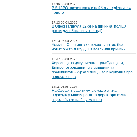
17:36 06.08.2026
В SHABO презентували найбільш «дієтичне»
ігристе
17:23 06.08.2026
В Одесі загинула 12-річна дівчинка: поліція
розслідує обставини трагедії
17:13 06.08.2026
Чому на Одещині відключають світло без
нових обстрілів: у ДТЕК пояснили причини
16:47 06.08.2026
Херсонщина дякує мешканцям Одещини,
Дніпропетровщини та Львівщини та
працівникам «Укрзалізниці» за піклування про
переселенців
14:11 06.08.2026
На Одещині судитимуть екскерівника
підрозділу Міноборони та директора компанії
через збитки на 46,7 млн грн