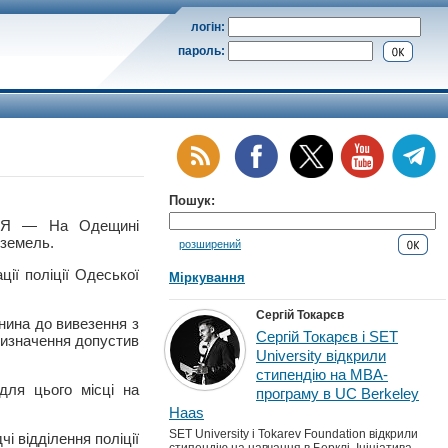
логін:
пароль:
Пошук:
’Я — На Одещині
 земель.
розширений
ції поліції Одеської
Міркування
Сергій Токарєв
янина до вивезення з
Сергій Токарєв і SET
призначення допустив
University відкрили
стипендію на MBA-
для цього місці на
програму в UC Berkeley
Haas
SET University і Tokarev Foundation відкрили
і відділення поліції