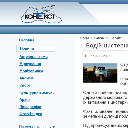
Одеса
>
Новини
>
Екологія
Головна
Водій цистерн
Новини
11:32 / 25.12.2021
Актуальні теми
Міркування
ОД
пра
Моніторинги
Анонси
Про
обл
Спорт
Одне з найбільших під
Культурний аспект
державного морського 
Архів
їх витікання з цистерн
Прес-релізи
Факт зливання водіє
Фото і відео
земельній ділянці поб
Під процесуальним кер
Продукти та послуги