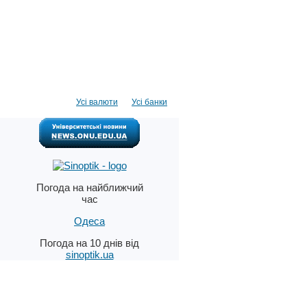
Усі валюти
Усі банки
Погода на найближчий
час
Одеса
Погода на 10 днів від
sinoptik.ua