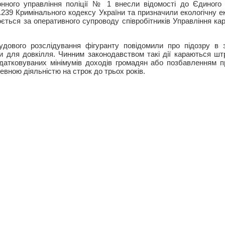
ного управління поліції № 1 внесли відомості до Єдиного
т.239 Кримінального кодексу України та призначили екологічну 
юється за оперативного супроводу співробітників Управління к
удового розслідування фігуранту повідомили про підозру в 
и для довкілля. Чинним законодавством такі дії караються шт
датковуваних мінімумів доходів громадян або позбавленням п
евною діяльністю на строк до трьох років.