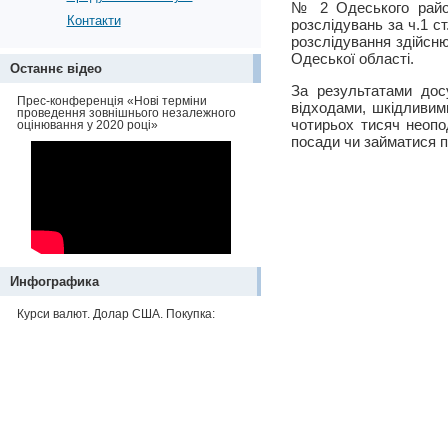
№ 2 Одеського район
Контакти
розслідувань за ч.1 с
розслідування здійсн
Одеської області.
Останнє відео
За результатами дос
Прес-конференція «Нові терміни
відходами, шкідливим
проведення зовнішнього незалежного
чотирьох тисяч неопо
оцінювання у 2020 році»
посади чи займатися п
Инфографика
Курси валют. Долар США. Покупка: