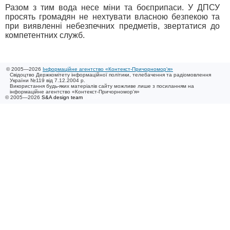
Разом з тим вода несе міни та боєприпаси. У ДПСУ
просять громадян не нехтувати власною безпекою та
при виявленні небезпечних предметів, звертатися до
компетентних служб.
© 2005—2026
Інформаційне агентство «Контекст-Причорномор'я»
Свідоцтво Держкомітету інформаційної політики, телебачення та радіомовлення
України №119 від 7.12.2004 р.
Використання будь-яких матеріалів сайту можливе лише з посиланням на
інформаційне агентство «Контекст-Причорномор'я»
© 2005—2026
S&A design team
/ 0.005