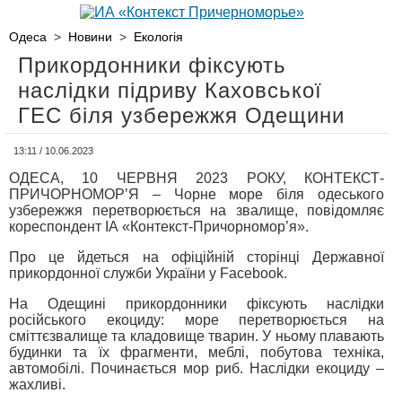
Одеса
>
Новини
>
Екологія
Прикордонники фіксують
наслідки підриву Каховської
ГЕС біля узбережжя Одещини
13:11 / 10.06.2023
ОДЕСА, 10 ЧЕРВНЯ 2023 РОКУ, КОНТЕКСТ-
ПРИЧОРНОМОР’Я – Чорне море біля одеського
узбережжя перетворюється на звалище, повідомляє
кореспондент ІА «Контекст-Причорномор’я».
Про це йдеться на офіційній сторінці Державної
прикордонної служби України у Facebook.
На Одещині прикордонники фіксують наслідки
російського екоциду: море перетворюється на
сміттєзвалище та кладовище тварин. У ньому плавають
будинки та їх фрагменти, меблі, побутова техніка,
автомобілі. Починається мор риб. Наслідки екоциду –
жахливі.