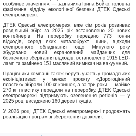
особливе значення», — зазначила Ірина Бойко, головна
фахівчиня відділу екологічної безпеки ДТЕК Одеські
електромережі.
ДТЕК Одеські електромережі вже сім років розвиває
роздільний збір: за 2025 рік встановлено 20 нових
контейнерів. На переробку передано 773 тонни
відходів, серед яких металобрухт, шини, відходи
електронного обладнання тощо. Минулого року
збудовано новий екранований майданчик для
безпечного зберігання відходів, встановлено 1915 LED-
ламп та замінено 151 масляний вимикач на вакуумний.
Працівники компанії також беруть участь у громадських
екоініціативах: у межах проєкту «Дорогоцінний
пластик» зібрали 100 кг кришок, а за три роки — майже
270 кг пластику передали на переробку. ДТЕК Одеські
електромережі підтримують озеленення регіонів — у
2025 році висаджено 160 дерев і кущів.
У 2026 році ДТЕК Одеські електромережі продовжать
реалізацію програм зі збереження довкілля.