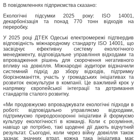
В повідомленнях підприємства сказано:
Екологічні підсумки 2025 року: ISO 14001,
декарбонізація та понад 770 тонн відходів на
переробку.
У 2025 році ДТЕК Одеські електромережі підтвердив
відповідність міжнародному стандарту ISO 14001, що
засвідчує ефективну систему екологічного
менеджменту, відповідальне управління відходами та
впровадження рішень для скорочення негативного
впливу на довкілля. Міжнародні аудитори відзначили
системний підхід до збору відходів, підтримку
біорізноманіття, участь у громадських ініціативах та
розвиток екокультури в компанії. Це важливий крок у
напрямку європейської інтеграції та дотримання
стандартів сталого розвитку.
«Ми продовжуємо впроваджувати екологічні підходи в
роботі: відповідально управляємо відходами,
підтримуємо природоохоронні ініціативи й формуємо
культуру екологічності в команді. Коли є розуміння,
навіщо це потрібно, такі щоденні дії дають відчутний
результат. Сьогодні, коли через війну довкілля також
зазнає значних втрат, кожна така ініціатива має