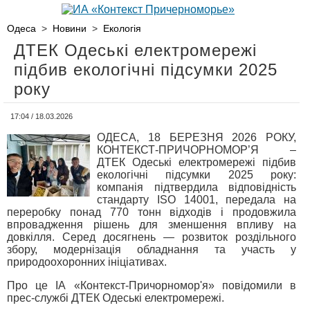
Одеса
>
Новини
>
Екологія
ДТЕК Одеські електромережі
підбив екологічні підсумки 2025
року
17:04 / 18.03.2026
ОДЕСА, 18 БЕРЕЗНЯ 2026 РОКУ,
КОНТЕКСТ-ПРИЧОРНОМОР’Я –
ДТЕК Одеські електромережі підбив
екологічні підсумки 2025 року:
компанія підтвердила відповідність
стандарту ISO 14001, передала на
переробку понад 770 тонн відходів і продовжила
впровадження рішень для зменшення впливу на
довкілля. Серед досягнень — розвиток роздільного
збору, модернізація обладнання та участь у
природоохоронних ініціативах.
Про це ІА «Контекст-Причорномор'я» повідомили в
прес-службі ДТЕК Одеські електромережі.