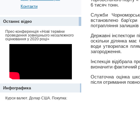
6 тисяч тонн.
Контакти
Служби Чорноморсько
встановлено бар’єри
Останнє відео
потрапляння залишків 
Прес-конференція «Нові терміни
Державні інспектори п
проведення зовнішнього незалежного
оцінювання у 2020 році»
оскільки ділянка має 
води утворилася плям
загородження.
Інспекція відібрала п
визначити фактичний р
Остаточна оцінка шко
після отримання повно
Инфографика
Курси валют. Долар США. Покупка: