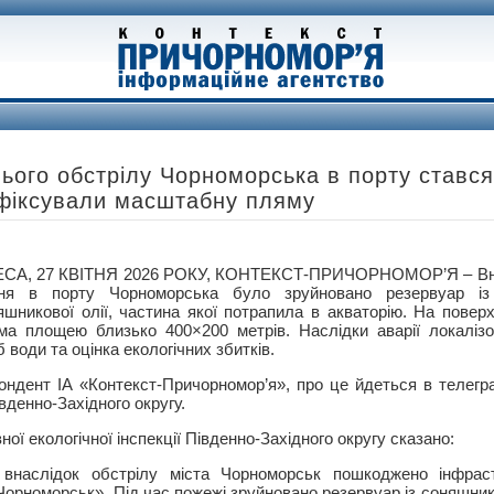
ього обстрілу Чорноморська в порту ставс
зафіксували масштабну пляму
СА, 27 КВІТНЯ 2026 РОКУ, КОНТЕКСТ-ПРИЧОРНОМОР’Я – Внас
тня в порту Чорноморська було зруйновано резервуар і
яшникової олії, частина якої потрапила в акваторію. На повер
ма площею близько 400×200 метрів. Наслідки аварії локалізо
 води та оцінка екологічних збитків.
ондент ІА «Контекст-Причорномор’я», про це йдеться в телегр
івденно-Західного округу.
ої екологічної інспекції Південно-Західного округу сказано:
 внаслідок обстрілу міста Чорноморськ пошкоджено інфрас
Чорноморськ». Під час пожежі зруйновано резервуар із соняшни