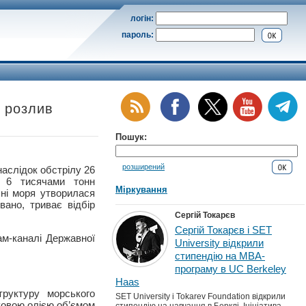
логін:
пароль:
я розлив
Пошук:
розширений
лідок обстрілу 26
з 6 тисячами тонн
Міркування
хні моря утворилася
вано, триває відбір
Сергій Токарєв
Сергій Токарєв і SET
ам-каналі Державної
University відкрили
стипендію на MBA-
програму в UC Berkeley
Haas
труктуру морського
SET University і Tokarev Foundation відкрили
ковою олією об’ємом