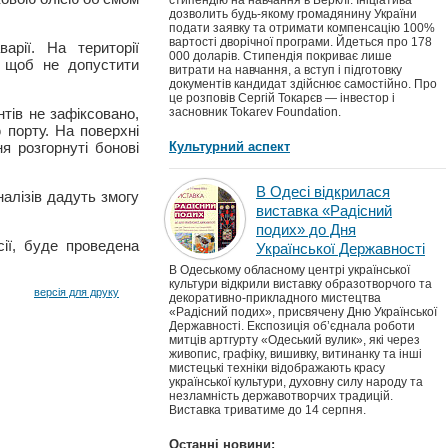
стипендію на навчання в Берклі. Ініціатива
дозволить будь-якому громадянину України
подати заявку та отримати компенсацію 100%
вартості дворічної програми. Йдеться про 178
рії. На території
000 доларів. Стипендія покриває лише
, щоб не допустити
витрати на навчання, а вступ і підготовку
документів кандидат здійснює самостійно. Про
це розповів Сергій Токарєв — інвестор і
нтів не зафіксовано,
засновник Tokarev Foundation.
 порту. На поверхні
я розгорнуті бонові
Культурний аспект
В Одесі відкрилася
алізів дадуть змогу
виставка «Радісний
подих» до Дня
ії, буде проведена
Української Державності
В Одеському обласному центрі української
культури відкрили виставку образотворчого та
версія для друку
декоративно-прикладного мистецтва
«Радісний подих», присвячену Дню Української
Державності. Експозиція об’єднала роботи
митців артгурту «Одеський вулик», які через
живопис, графіку, вишивку, витинанку та інші
мистецькі техніки відображають красу
української культури, духовну силу народу та
незламність державотворчих традицій.
Виставка триватиме до 14 серпня.
Останні новини: