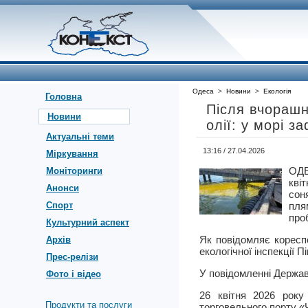
Одеса
>
Новини
>
Екологія
Головна
Після вчорашн
Новини
олії: у морі 
Актуальні теми
13:16 / 27.04.2026
Міркування
ОДЕ
Моніторинги
кві
Анонси
сон
Спорт
пля
проб
Культурний аспект
Як повідомляє коресп
Архів
екологічної інспекції П
Прес-релізи
У повідомленні Державн
Фото і відео
26 квітня 2026 року
Продукти та послуги
торговельного порту «