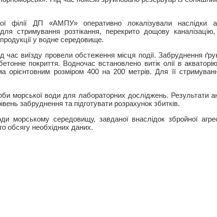
ї філії ДП «АМПУ» оперативно локалізували наслідки ава
 для стримування розтікання, перекрито дощову каналізацію
продукції у водне середовище.
ід час виїзду провели обстеження місця події. Забруднення ґру
бетонне покриття. Водночас встановлено витік олії в акваторію
а орієнтовним розміром 400 на 200 метрів. Для її стримуванн
роби морської води для лабораторних досліджень. Результати ан
івень забруднення та підготувати розрахунок збитків.
ди морському середовищу, завданої внаслідок збройної агрес
го обсягу необхідних даних.