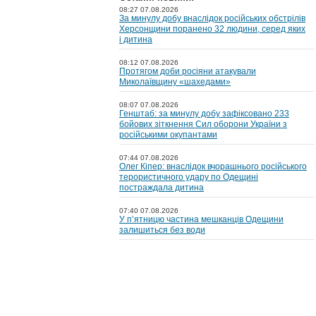
08:27 07.08.2026
За минулу добу внаслідок російських обстрілів
Херсонщини поранено 32 людини, серед яких
і дитина
08:12 07.08.2026
Протягом доби росіяни атакували
Миколаївщину «шахедами»
08:07 07.08.2026
Генштаб: за минулу добу зафіксовано 233
бойових зіткнення Сил оборони України з
російськими окупантами
07:44 07.08.2026
Олег Кіпер: внаслідок вчорашнього російського
терористичного удару по Одещині
постраждала дитина
07:40 07.08.2026
У пʼятницю частина мешканців Одещини
залишиться без води