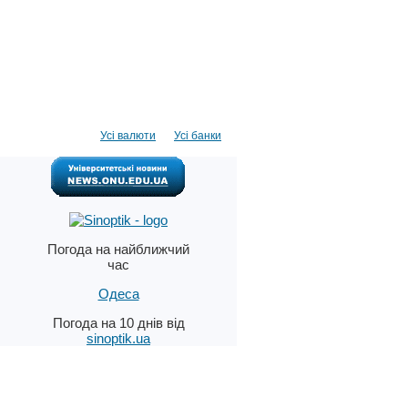
Усі валюти
Усі банки
Погода на найближчий
час
Одеса
Погода на 10 днів від
sinoptik.ua