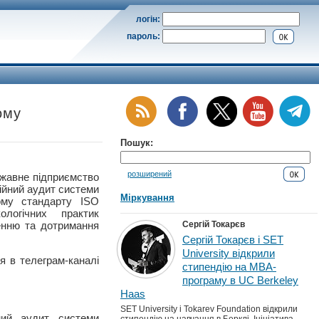
логін:
пароль:
ому
Пошук:
розширений
вне підприємство
ійний аудит системи
Міркування
ному стандарту ISO
ологічних практик
ненню та дотримання
Сергій Токарєв
Сергій Токарєв і SET
University відкрили
я в телеграм-каналі
стипендію на MBA-
програму в UC Berkeley
Haas
SET University і Tokarev Foundation відкрили
ний аудит системи