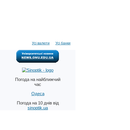
Усі валюти
Усі банки
Погода на найближчий
час
Одеса
Погода на 10 днів від
sinoptik.ua