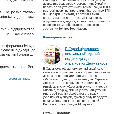
стипендію на навчання в Берклі. Ініціатива
дозволить будь-якому громадянину України
подати заявку та отримати компенсацію 100%
вартості дворічної програми. Йдеться про 178
as. За результатами
000 доларів. Стипендія покриває лише
ідність діяльності
витрати на навчання, а вступ і підготовку
документів кандидат здійснює самостійно. Про
це розповів Сергій Токарєв — інвестор і
філій підприємства,
засновник Tokarev Foundation.
ню та дотримання
Культурний аспект
не формальність, а
В Одесі відкрилася
сучасні підходи до
виставка «Радісний
 зазначив Голова ДП
подих» до Дня
Української Державності
дприємства та його
В Одеському обласному центрі української
культури відкрили виставку образотворчого та
декоративно-прикладного мистецтва
версія для друку
«Радісний подих», присвячену Дню Української
Державності. Експозиція об’єднала роботи
митців артгурту «Одеський вулик», які через
живопис, графіку, вишивку, витинанку та інші
мистецькі техніки відображають красу
української культури, духовну силу народу та
незламність державотворчих традицій.
Виставка триватиме до 14 серпня.
Останні новини: