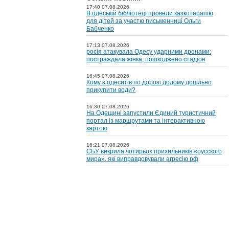
17:40 07.08.2026
В одеській бібліотеці провели казкотерапію
для дітей за участю письменниці Ольги
Бабченко
17:13 07.08.2026
росія атакувала Одесу ударними дронами:
постраждала жінка, пошкоджено стадіон
16:45 07.08.2026
Кому з одеситів по дорозі додому доцільно
прикупити води?
16:30 07.08.2026
На Одещині запустили Єдиний туристичний
портал із маршрутами та інтерактивною
картою
16:21 07.08.2026
СБУ викрила чотирьох прихильників «русского
мира», які виправдовували агресію рф