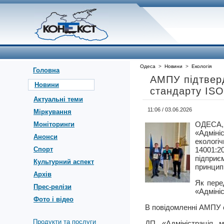
Одеса
>
Новини
>
Екологія
Головна
АМПУ підтверд
Новини
стандарту ISO
Актуальні теми
11:06 / 03.06.2026
Міркування
ОДЕСА,
Моніторинги
«Адміні
Анонси
екологі
Спорт
14001:
підприє
Культурний аспект
принципі
Архів
Як пере
Прес-релізи
«Адмініс
Фото і відео
В повідомленні АМПУ 
Продукти та послуги
ДП «Адміністрація м