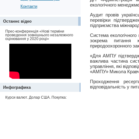
екологічного менеджме
Контакти
Аудит провів українс
перевірки підтвердже
Останнє відео
підприємства міжнарод
Прес-конференція «Нові терміни
Система екологічного
проведення зовнішнього незалежного
оцінювання у 2020 році»
зокрема питання к
природоохоронного за
«Для АМПУ підтвердже
важлива частина сис
управління, які відпо
«АМПУ» Микола Кравч
Проходження ресерти
відповідальність у пит
Инфографика
Курси валют. Долар США. Покупка: