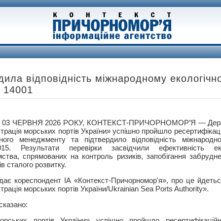
ила відповідність міжнародному екологічн
 14001
 03 ЧЕРВНЯ 2026 РОКУ, КОНТЕКСТ-ПРИЧОРНОМОР’Я — Держа
страція морських портів України» успішно пройшло ресертифікац
чного менеджменту та підтвердило відповідність міжнарод
2015. Результати перевірки засвідчили ефективність ек
мства, спрямованих на контроль ризиків, запобігання забруд
в сталого розвитку.
дає кореспондент ІА «Контекст-Причорномор'я», про це йдетьс
трація морських портів України/Ukrainian Sea Ports Authority».
сказано:
орських портів України» успішно пройшло ресертифікацій