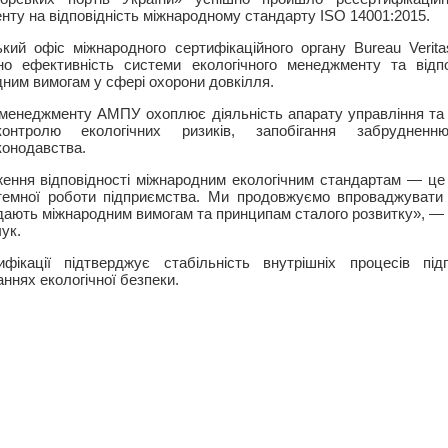
нту на відповідність міжнародному стандарту ISO 14001:2015.
ький офіс міжнародного сертифікаційного органу Bureau Verit
но ефективність системи екологічного менеджменту та відпов
ним вимогам у сфері охорони довкілля.
 менеджменту АМПУ охоплює діяльність апарату управління та 
онтролю екологічних ризиків, запобігання забруднен
конодавства.
ння відповідності міжнародним екологічним стандартам — це 
темної роботи підприємства. Ми продовжуємо впроваджувати 
відають міжнародним вимогам та принципам сталого розвитку», —
ук.
фікації підтверджує стабільність внутрішніх процесів пі
аннях екологічної безпеки.