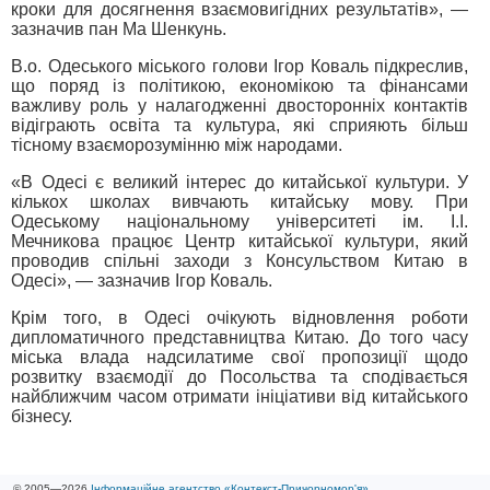
кроки для досягнення взаємовигідних результатів», —
зазначив пан Ма Шенкунь.
В.о. Одеського міського голови Ігор Коваль підкреслив,
що поряд із політикою, економікою та фінансами
важливу роль у налагодженні двосторонніх контактів
відіграють освіта та культура, які сприяють більш
тісному взаєморозумінню між народами.
«В Одесі є великий інтерес до китайської культури. У
кількох школах вивчають китайську мову. При
Одеському національному університеті ім. І.І.
Мечникова працює Центр китайської культури, який
проводив спільні заходи з Консульством Китаю в
Одесі», — зазначив Ігор Коваль.
Крім того, в Одесі очікують відновлення роботи
дипломатичного представництва Китаю. До того часу
міська влада надсилатиме свої пропозиції щодо
розвитку взаємодії до Посольства та сподівається
найближчим часом отримати ініціативи від китайського
бізнесу.
© 2005—2026
Інформаційне агентство «Контекст-Причорномор'я»