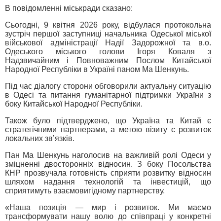
В повідомленні міськради сказано:
Сьогодні, 9 квітня 2026 року, відбулася протокольна
зустріч першої заступниці начальника Одеської міської
військової адміністрації Надії Задорожної та в.о.
Одеського міського голови Ігоря Коваля з
Надзвичайним і Повноважним Послом Китайської
Народної Республіки в Україні паном Ма Шенкунь.
Під час діалогу сторони обговорили актуальну ситуацію
в Одесі та питання гуманітарної підтримки України з
боку Китайської Народної Республіки.
Також було підтверджено, що Україна та Китай є
стратегічними партнерами, а метою візиту є розвиток
локальних зв’язків.
Пан Ма Шенкунь наголосив на важливій ролі Одеси у
зміцненні двосторонніх відносин. З боку Посольства
КНР прозвучала готовність сприяти розвитку відносин
шляхом надання технологій та інвестицій, що
сприятимуть взаємовигідному партнерству.
«Наша позиція — мир і розвиток. Ми маємо
трансформувати нашу волю до співпраці у конкретні