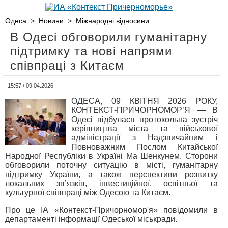
Одеса
>
Новини
>
Міжнародні відносини
В Одесі обговорили гуманітарну
підтримку та нові напрями
співпраці з Китаєм
15:57 / 09.04.2026
ОДЕСА, 09 КВІТНЯ 2026 РОКУ,
КОНТЕКСТ-ПРИЧОРНОМОР’Я — В
Одесі відбулася протокольна зустріч
керівництва міста та військової
адміністрації з Надзвичайним і
Повноважним Послом Китайської
Народної Республіки в Україні Ма Шенкунем. Сторони
обговорили поточну ситуацію в місті, гуманітарну
підтримку України, а також перспективи розвитку
локальних зв’язків, інвестиційної, освітньої та
культурної співпраці між Одесою та Китаєм.
Про це ІА «Контекст-Причорномор'я» повідомили в
департаменті інформації Одеської міськради.