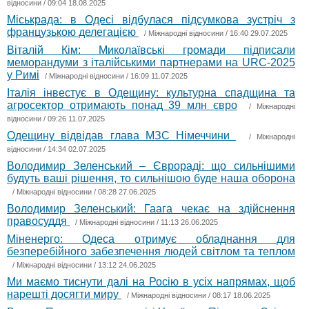
відносини
/ 09:04 18.08.2025
Міськрада: в Одесі відбулася підсумкова зустріч з
французькою делегацією
/
Міжнародні відносини
/ 16:40 29.07.2025
Віталій Кім: Миколаївські громади підписали
меморандуми з італійськими партнерами на URC-2025
у Римі
/
Міжнародні відносини
/ 16:09 11.07.2025
Італія інвестує в Одещину: культурна спадщина та
агросектор отримають понад 39 млн євро
/
Міжнародні
відносини
/ 09:26 11.07.2025
Одещину відвідав глава МЗС Німеччини
/
Міжнародні
відносини
/ 14:34 02.07.2025
Володимир Зеленський – Єврораді: що сильнішими
будуть ваші рішення, то сильнішою буде наша оборона
/
Міжнародні відносини
/ 08:28 27.06.2025
Володимир Зеленський: Гаага чекає на здійснення
правосуддя
/
Міжнародні відносини
/ 11:13 26.06.2025
Міненерго: Одеса отримує обладнання для
безперебійного забезпечення людей світлом та теплом
/
Міжнародні відносини
/ 13:12 24.06.2025
Ми маємо тиснути далі на Росію в усіх напрямах, щоб
нарешті досягти миру
/
Міжнародні відносини
/ 08:17 18.06.2025