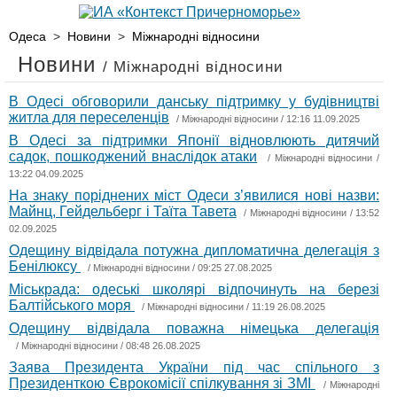
Одеса
>
Новини
>
Міжнародні відносини
Новини
/ Міжнародні відносини
В Одесі обговорили данську підтримку у будівництві
житла для переселенців
/
Міжнародні відносини
/ 12:16 11.09.2025
В Одесі за підтримки Японії відновлюють дитячий
садок, пошкоджений внаслідок атаки
/
Міжнародні відносини
/
13:22 04.09.2025
На знаку поріднених міст Одеси з’явилися нові назви:
Майнц, Гейдельберг і Таїта Тавета
/
Міжнародні відносини
/ 13:52
02.09.2025
Одещину відвідала потужна дипломатична делегація з
Бенілюксу
/
Міжнародні відносини
/ 09:25 27.08.2025
Міськрада: одеські школярі відпочинуть на березі
Балтійського моря
/
Міжнародні відносини
/ 11:19 26.08.2025
Одещину відвідала поважна німецька делегація
/
Міжнародні відносини
/ 08:48 26.08.2025
Заява Президента України під час спільного з
Президенткою Єврокомісії спілкування зі ЗМІ
/
Міжнародні