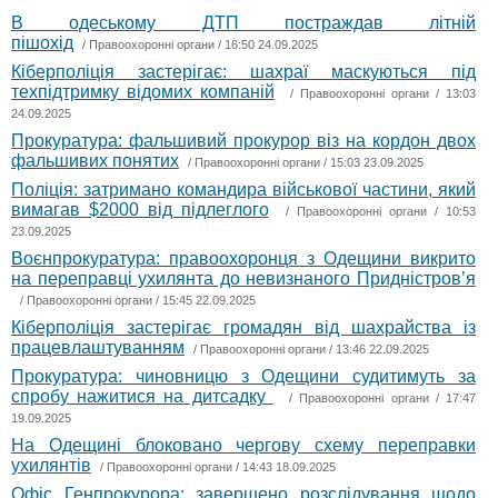
В одеському ДТП постраждав літній
пішохід
/
Правоохоронні органи
/ 16:50 24.09.2025
Кіберполіція застерігає: шахраї маскуються під
техпідтримку відомих компаній
/
Правоохоронні органи
/ 13:03
24.09.2025
Прокуратура: фальшивий прокурор віз на кордон двох
фальшивих понятих
/
Правоохоронні органи
/ 15:03 23.09.2025
Поліція: затримано командира військової частини, який
вимагав $2000 від підлеглого
/
Правоохоронні органи
/ 10:53
23.09.2025
Воєнпрокуратура: правоохоронця з Одещини викрито
на переправці ухилянта до невизнаного Придністровʼя
/
Правоохоронні органи
/ 15:45 22.09.2025
Кіберполіція застерігає громадян від шахрайства із
працевлаштуванням
/
Правоохоронні органи
/ 13:46 22.09.2025
Прокуратура: чиновницю з Одещини судитимуть за
спробу нажитися на дитсадку
/
Правоохоронні органи
/ 17:47
19.09.2025
На Одещині блоковано чергову схему переправки
ухилянтів
/
Правоохоронні органи
/ 14:43 18.09.2025
Офіс Генпрокурора: завершено розслідування щодо