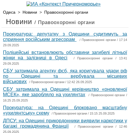
Одеса
>
Новини
>
Правоохоронні органи
Новини
/ Правоохоронні органи
Прокуратура: депутатку з Одещини судитимуть за
сприяння російським агресорам
/
Правоохоронні органи
/ 17:14
29.09.2025
Поліцейські встановлюють обставини загибелі літньої
жінки на залізниці в Одесі
/
Правоохоронні органи
/ 13:41
29.09.2025
СБУ затримала агентку фсб, яка коригувала удари рф
по Одещині та вербувала місцевих
військових
/
Правоохоронні органи
/ 12:42 26.09.2025
СБУ затримала на Одещині керівництво «оновленої
МСЕК», яке заробляло на ухилянтах
/
Правоохоронні органи
/
16:25 25.09.2025
Прокуратура: на Одещині блоковано масштабну
«ухилянтську» схему
/
Правоохоронні органи
/ 15:15 25.09.2025
ДПСУ: на Одещині прикордонники виявили наркотики у
багажі громадянина Франції
/
Правоохоронні органи
/ 12:46
25.09.2025