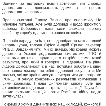
Вдячний за підтримку всім партнерам, які справді
допомагають – допомагають діями, а не просто
допомагають словами.
Провів сьогодні Ставку. Звісно, про енергетику. Це
ключове питання. Але були доповіді й щодо фронту: у
районах Добропілля наші сили зламали чергову
російську спробу вдарити по наших позиціях.
Я провів нараду з усіма, хто відповідає за міжнародний
напрям: уряд, голова Офісу Андрій Єрмак, секретар
РНБО. Завдання чіткі. Ми їх знаємо. Які країни можуть
допомогти Україні додатковими системами ППО й
ракетами до них. І щодо цього потрібен саме такий
результат, про який я говорив із лідерами. На рівні
лідерів домовленості є в нас, потрібна робота на рівні
всіх наших команд і потрібні відповідні результати. Ми
знаємо, які ще країни можуть приєднатися до програми
PURL, і я очікую конкретних результатів комунікації із
цими країнами. І наші дипломати мають бути ще
активнішими щодо цього. І третє – це санкції. Пауза без
нових сильних санкцій проти Росії за війну надто
затягнулась.
І окремо я хочу відзначити всіх наших людей, кожного й