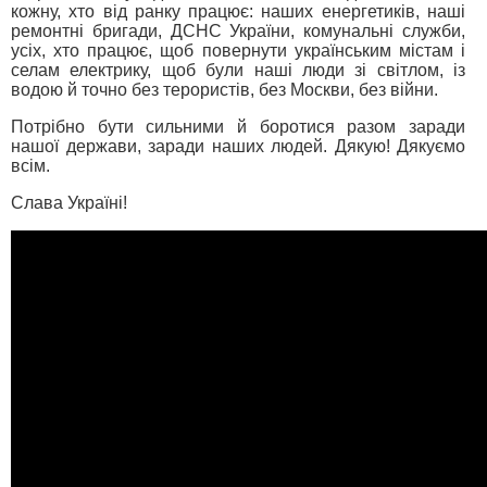
кожну, хто від ранку працює: наших енергетиків, наші
ремонтні бригади, ДСНС України, комунальні служби,
усіх, хто працює, щоб повернути українським містам і
селам електрику, щоб були наші люди зі світлом, із
водою й точно без терористів, без Москви, без війни.
Потрібно бути сильними й боротися разом заради
нашої держави, заради наших людей. Дякую! Дякуємо
всім.
Слава Україні!