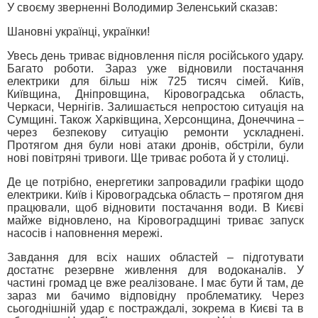
У своєму зверненні Володимир Зеленський сказав:
Шановні українці, українки!
Увесь день триває відновлення після російського удару.
Багато роботи. Зараз уже відновили постачання
електрики для більш ніж 725 тисяч сімей. Київ,
Київщина, Дніпровщина, Кіровоградська область,
Черкаси, Чернігів. Залишається непростою ситуація на
Сумщині. Також Харківщина, Херсонщина, Донеччина –
через безпекову ситуацію ремонти ускладнені.
Протягом дня були нові атаки дронів, обстріли, були
нові повітряні тривоги. Ще триває робота й у столиці.
Де це потрібно, енергетики запровадили графіки щодо
електрики. Київ і Кіровоградська область – протягом дня
працювали, щоб відновити постачання води. В Києві
майже відновлено, на Кіровоградщині триває запуск
насосів і наповнення мережі.
Завдання для всіх наших областей – підготувати
достатнє резервне живлення для водоканалів. У
частині громад це вже реалізоване. І має бути й там, де
зараз ми бачимо відповідну проблематику. Через
сьогоднішній удар є постраждалі, зокрема в Києві та в