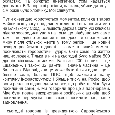
областях. На об’єктах енергетики. Усім надається
допомога. В Запоріжжі росіяни, на жаль, убили дитину –
сім років було хлопчику. Мої співчуття.
Путін очевидно користується моментом, коли світ зараз
майже всю увагу приділяє можливості встановити мир
на Близькому Сході. Більшість держав світу, усі ключові
лідери зосередили увагу на тому, що відбувається саме
там. І це дійсно хороший шанс досягти справжнього
миру після стількох жертв у тому регіоні. І це новий
рекорд російської підлості – саме в такий момент
посилювати терористичні удари, бити саме по життю
наших людей. Тільки в ніч на сьогодні було майже 500
дронів кількома хвилями. Близько 200 із них – це
«шахеди», і також 32 ракети, і значна частина – це
балістика. Відповідь на це може бути тільки одна, і це –
більше сили, більше ППО, щоб захистити нашу
критичну інфраструктуру, і більше тиску на Росію, щоб
вони реально відповідали за все, що роблять. Має бути
посилення санкцій. Ми говорили про це з партнерами.
Має бути повне використання російських активів, щоб
посилити передусім наш захист, посилити нас, наше
відновлення.
І сьогодні говорив із президенткою Європейського