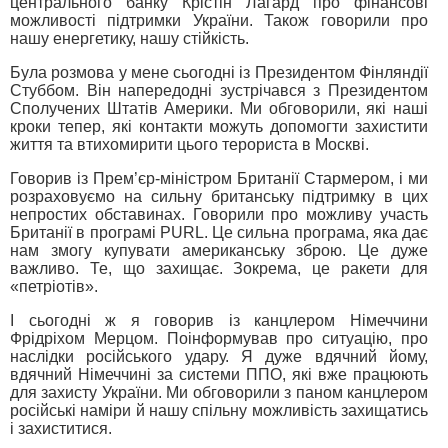
центрального банку Крістін Лагард про фінансові
можливості підтримки України. Також говорили про
нашу енергетику, нашу стійкість.
Була розмова у мене сьогодні із Президентом Фінляндії
Стуббом. Він напередодні зустрічався з Президентом
Сполучених Штатів Америки. Ми обговорили, які наші
кроки тепер, які контакти можуть допомогти захистити
життя та втихомирити цього терориста в Москві.
Говорив із Прем’єр-міністром Британії Стармером, і ми
розраховуємо на сильну британську підтримку в цих
непростих обставинах. Говорили про можливу участь
Британії в програмі PURL. Це сильна програма, яка дає
нам змогу купувати американську зброю. Це дуже
важливо. Те, що захищає. Зокрема, це ракети для
«петріотів».
І сьогодні ж я говорив із канцлером Німеччини
Фрідріхом Мерцом. Поінформував про ситуацію, про
наслідки російського удару. Я дуже вдячний йому,
вдячний Німеччині за системи ППО, які вже працюють
для захисту України. Ми обговорили з паном канцлером
російські наміри й нашу спільну можливість захищатись
і захиститися.