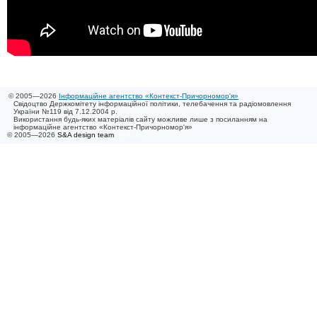
© 2005—2026
Інформаційне агентство «Контекст-Причорномор'я»
Свідоцтво Держкомітету інформаційної політики, телебачення та радіомовлення
України №119 від 7.12.2004 р.
Використання будь-яких матеріалів сайту можливе лише з посиланням на
інформаційне агентство «Контекст-Причорномор'я»
© 2005—2026
S&A design team
/ 0.021