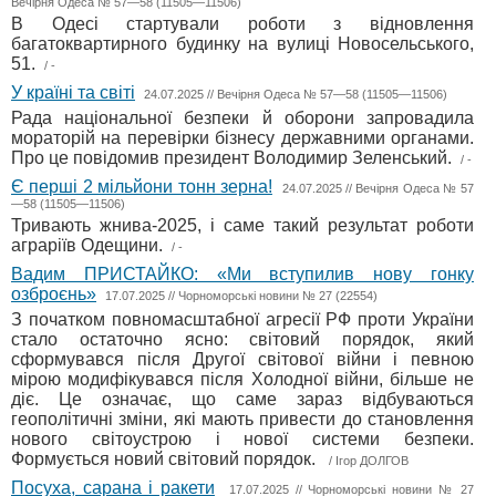
Вечірня Одеса № 57—58 (11505—11506)
В Одесі стартували роботи з відновлення
багатоквартирного будинку на вулиці Новосельського,
51.
/ -
У країні та світі
24.07.2025 // Вечірня Одеса № 57—58 (11505—11506)
Рада національної безпеки й оборони запровадила
мораторій на перевірки бізнесу державними органами.
Про це повідомив президент Володимир Зеленський.
/ -
Є перші 2 мільйони тонн зерна!
24.07.2025 // Вечірня Одеса № 57
—58 (11505—11506)
Тривають жнива-2025, і саме такий результат роботи
аграріїв Одещини.
/ -
Вадим ПРИСТАЙКО: «Ми вступилив нову гонку
озброєнь»
17.07.2025 // Чорноморські новини № 27 (22554)
З початком повномасштабної агресії РФ проти України
стало остаточно ясно: світовий порядок, який
сформувався після Другої світової війни і певною
мірою модифікувався після Холодної війни, більше не
діє. Це означає, що саме зараз відбуваються
геополітичні зміни, які мають привести до становлення
нового світоустрою і нової системи безпеки.
Формується новий світовий порядок.
/ Ігор ДОЛГОВ
Посуха, сарана і ракети
17.07.2025 // Чорноморські новини № 27