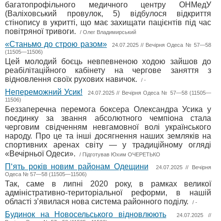
багатопрофільного медичного центру ОНМедУ
(Валіховський провулок, 5) відбулося відкриття
стінопису в укритті, що має захищати пацієнтів під час
повітряної тривоги.
/ Олег Владимирський
«Станьмо до строю разом»
24.07.2025 // Вечірня Одеса № 57—58
(11505—11506)
Цей молодий боєць невпевненою ходою зайшов до
реабілітаційного кабінету на чергове заняття з
відновлення своїх рухових навичок.
/ -
Непереможний Усик!
24.07.2025 // Вечірня Одеса № 57—58 (11505—
11506)
Беззаперечна перемога боксера Олександра Усика у
поєдинку за звання абсолютного чемпіона стала
черговим свідченням невгамовної волі українського
народу. Про це та інші досягнення наших земляків на
спортивних аренах світу — у традиційному огляді
«Вечірньої Одеси».
/ Пiдготував Юхим ОЧЕРЕТЬКО
П‘ять років новим районам Одещини
24.07.2025 // Вечірня
Одеса № 57—58 (11505—11506)
Так, саме в липні 2020 року, в рамках великої
адміністративно-територіальної реформи, в нашій
області з’явилася нова система районного поділу.
/ -
Будинок на Новосельського відновлюють
24.07.2025 //