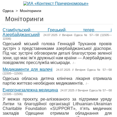
Одеса
>
Моніторинги
Моніторинги
Стамбульский, Грецький, тепер і
Азербайджанський
24.07.2025 // Вечірня Одеса № 57—58 (11505—
11506)
Одеський міський голова Геннадій Труханов провів
зустріч з представниками азербайджанської діаспори.
Під час зустрічі обговорили деталі благоустрою зеленої
зони, що має ім’я дружньої нам країни — Азербайджану,
повідомляє пресслужба міськради.
/ -
Медикаменти для малечі
24.07.2025 // Вечірня Одеса № 57—58
(11505—11506)
Одеська обласна дитяча клінічна лікарня отримала
партію життєво необхідних медикаментів.
/ -
Енергонезалежна медицина
24.07.2025 // Вечірня Одеса № 57—58
(11505—11506)
У межах проєкту, ре-алізованого за підтримки уряду
Литви та благодійної організації Lithuanian-Ukrainian
Charitable Foundation «SUPPORT», п’ять медичних
закладів Одещини отримали обладнання для