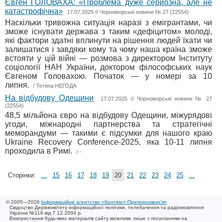
Євген ГОЛОВАХА: «Проблема дуже серйозна, але не
катастрофічна»
17.07.2025 // Чорноморські новини № 27 (22554)
Наскільки тривожна ситуація наразі з емігрантами, чи
зможе існувати держава з таким «дефіцитом» молоді,
які фактори здатні вплинути на рішення людей їхати чи
залишатися і завдяки кому та чому наша країна зможе
встояти у цій війні — розмова з директором Інституту
соціології НАН України, доктором філософських наук
Євгеном Головахою. Початок — у номері за 10
липня.
/ Тетяна НЕГОДА
На відбудову Одещини
17.07.2025 // Чорноморські новини № 27
(22554)
48,5 мільйона євро на відбудову Одещини, міжурядові
угоди, міжнародні партнерства та стратегічні
меморандуми — такими є підсумки для нашого краю
Ukraine Recovery Conference-2025, яка 10-11 липня
проходила в Римі.
/ -
Сторінки:
...
15
16
17
18
19
20
21
22
23
24
25
...
© 2005—2026
Інформаційне агентство «Контекст-Причорномор'я»
Свідоцтво Держкомітету інформаційної політики, телебачення та радіомовлення
України №119 від 7.12.2004 р.
Використання будь-яких матеріалів сайту можливе лише з посиланням на