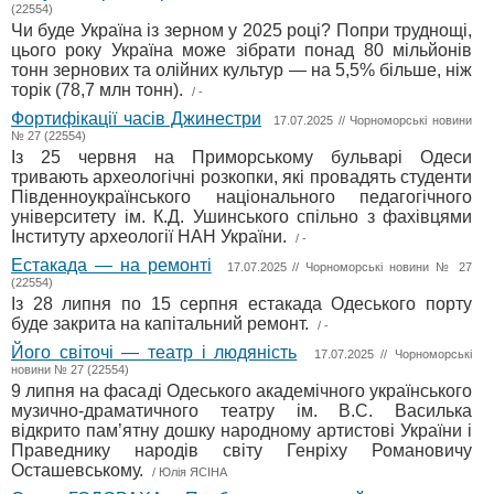
(22554)
Чи буде Україна із зерном у 2025 році? Попри труднощі,
цього року Україна може зібрати понад 80 мільйонів
тонн зернових та олійних культур — на 5,5% більше, ніж
торік (78,7 млн тонн).
/ -
Фортифікації часів Джинестри
17.07.2025 // Чорноморські новини
№ 27 (22554)
Із 25 червня на Приморському бульварі Одеси
тривають археологічні розкопки, які провадять студенти
Південноукраїнського національного педагогічного
університету ім. К.Д. Ушинського спільно з фахівцями
Інституту археології НАН України.
/ -
Естакада — на ремонті
17.07.2025 // Чорноморські новини № 27
(22554)
Із 28 липня по 15 серпня естакада Одеського порту
буде закрита на капітальний ремонт.
/ -
Його світочі — театр і людяність
17.07.2025 // Чорноморські
новини № 27 (22554)
9 липня на фасаді Одеського академічного українського
музично-драматичного театру ім. В.С. Василька
відкрито пам’ятну дошку народному артистові України і
Праведнику народів світу Генріху Романовичу
Осташевському.
/ Юлія ЯСІНА