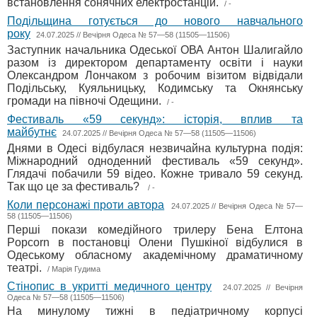
встановлення сонячних електростанцій.
/ -
Подільщина готується до нового навчального
року
24.07.2025 // Вечірня Одеса № 57—58 (11505—11506)
Заступник начальника Одеської ОВА Антон Шалигайло
разом із директором департаменту освіти і науки
Олександром Лончаком з робочим візитом відвідали
Подільську, Куяльницьку, Кодимську та Окнянську
громади на півночі Одещини.
/ -
Фестиваль «59 секунд»: історія, вплив та
майбутнє
24.07.2025 // Вечірня Одеса № 57—58 (11505—11506)
Днями в Одесі відбулася незвичайна культурна подія:
Міжнародний одноденний фестиваль «59 секунд».
Глядачі побачили 59 відео. Кожне тривало 59 секунд.
Так що це за фестиваль?
/ -
Коли персонажі проти автора
24.07.2025 // Вечірня Одеса № 57—
58 (11505—11506)
Перші покази комедійного трилеру Бена Елтона
Popcorn в постановці Олени Пушкіної відбулися в
Одеському обласному академічному драматичному
театрі.
/ Марія Гудима
Стінопис в укритті медичного центру
24.07.2025 // Вечірня
Одеса № 57—58 (11505—11506)
На минулому тижні в педіатричному корпусі