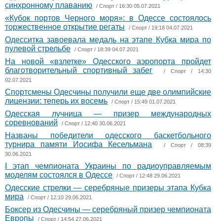
синхронному плаванию
/
Спорт
/ 16:30 05.07.2021
«Кубок портов Черного моря»: в Одессе состоялось
торжественное открытие регаты
/
Спорт
/ 19:18 04.07.2021
Одесситка завоевала медаль на этапе Кубка мира по
пулевой стрельбе
/
Спорт
/ 18:39 04.07.2021
На новой «взлетке» Одесского аэропорта пройдет
благотворительный спортивный забег
/
Спорт
/ 14:30
02.07.2021
Спортсмены Одесчины получили еще две олимпийские
лицензии: теперь их восемь
/
Спорт
/ 15:49 01.07.2021
Одесская лучница — призер международных
соревнований
/
Спорт
/ 12:40 30.06.2021
Названы победители одесского баскетбольного
турнира памяти Иосифа Кесельмана
/
Спорт
/ 08:39
30.06.2021
I этап чемпионата Украины по радиоуправляемым
моделям состоялся в Одессе
/
Спорт
/ 12:48 29.06.2021
Одесские стрелки — серебряные призеры этапа Кубка
мира
/
Спорт
/ 12:10 29.06.2021
Боксер из Одесчины — серебряный призер чемпионата
Европы
/
Спорт
/ 14:54 27.06.2021