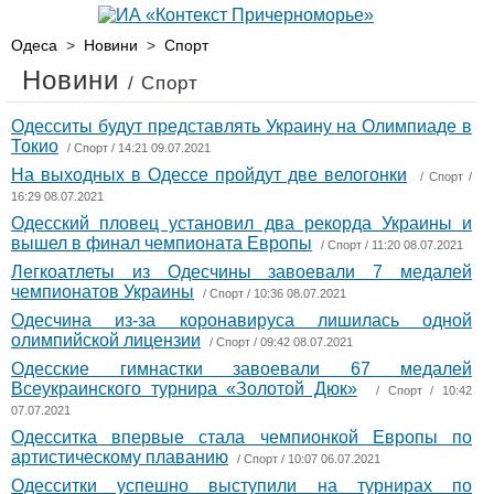
Одеса
>
Новини
>
Спорт
Новини
/ Спорт
Одесситы будут представлять Украину на Олимпиаде в
Токио
/
Спорт
/ 14:21 09.07.2021
На выходных в Одессе пройдут две велогонки
/
Спорт
/
16:29 08.07.2021
Одесский пловец установил два рекорда Украины и
вышел в финал чемпионата Европы
/
Спорт
/ 11:20 08.07.2021
Легкоатлеты из Одесчины завоевали 7 медалей
чемпионатов Украины
/
Спорт
/ 10:36 08.07.2021
Одесчина из-за коронавируса лишилась одной
олимпийской лицензии
/
Спорт
/ 09:42 08.07.2021
Одесские гимнастки завоевали 67 медалей
Всеукраинского турнира «Золотой Дюк»
/
Спорт
/ 10:42
07.07.2021
Одесситка впервые стала чемпионкой Европы по
артистическому плаванию
/
Спорт
/ 10:07 06.07.2021
Одесситки успешно выступили на турнирах по