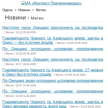
Одеса
>
Новини
>
Метео
Новини
/ Метео
Наступну грозу Одещині прогнозують на післязавтра
/
Метео
/ 13:13 25.06.2025
Гідрометцентр Чорного та Азовського морів: завтра в
Одесі — без істотних опадів
/
Метео
/ 15:49 23.06.2025
По Одещині оголошено штормове попередження
/
Метео
/ 13:25 20.06.2025
Наступну грозу Одещині прогнозують на післязавтра
/
Метео
/ 15:17 18.06.2025
Гідрометцентр Чорного та Азовського морів: 17 червня
в Одесі без істотних опадів
/
Метео
/ 15:40 16.06.2025
По Одещині знову оголошено штормове попередження
/
Метео
/ 13:37 13.06.2025
По Одещині оголошено штормове попередження
/
Метео
/ 15:40 11.06.2025
Гідрометцентр Чорного та Азовського морів: завтра в
Одесі мінлива хмарність, вночі дощ
/
Метео
/ 13:15 09.06.2025