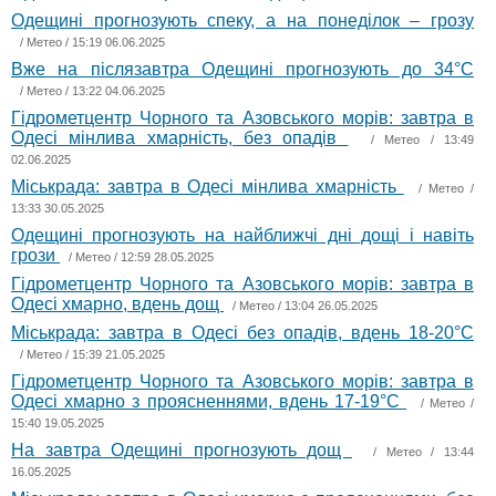
Одещині прогнозують спеку, а на понеділок – грозу
/
Метео
/ 15:19 06.06.2025
Вже на післязавтра Одещині прогнозують до 34°С
/
Метео
/ 13:22 04.06.2025
Гідрометцентр Чорного та Азовського морів: завтра в
Одесі мінлива хмарність, без опадів
/
Метео
/ 13:49
02.06.2025
Міськрада: завтра в Одесі мінлива хмарність
/
Метео
/
13:33 30.05.2025
Одещині прогнозують на найближчі дні дощі і навіть
грози
/
Метео
/ 12:59 28.05.2025
Гідрометцентр Чорного та Азовського морів: завтра в
Одесі хмарно, вдень дощ
/
Метео
/ 13:04 26.05.2025
Міськрада: завтра в Одесі без опадів, вдень 18-20°С
/
Метео
/ 15:39 21.05.2025
Гідрометцентр Чорного та Азовського морів: завтра в
Одесі хмарно з проясненнями, вдень 17-19°С
/
Метео
/
15:40 19.05.2025
На завтра Одещині прогнозують дощ
/
Метео
/ 13:44
16.05.2025