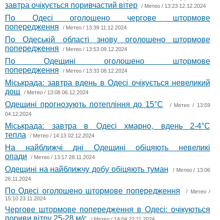
завтра очікується поривчастий вітер
/
Метео
/ 13:23 12.12.2024
По Одесі оголошено чергове штормове
попередження
/
Метео
/ 13:39 11.12.2024
По Одеській області знову оголошено штормове
попередження
/
Метео
/ 13:53 09.12.2024
По Одещині оголошено штормове
попередження
/
Метео
/ 13:33 08.12.2024
Міськрада: завтра вдень в Одесі очікується невеликий
дощ
/
Метео
/ 13:08 06.12.2024
Одещині прогнозують потепління до 15°С
/
Метео
/ 13:59
04.12.2024
Міськрада: завтра в Одесі хмарно, вдень 2-4°С
тепла
/
Метео
/ 14:13 02.12.2024
На найближчі дні Одещині обіцяють невеликі
опади
/
Метео
/ 13:17 28.11.2024
Одещині на найближчу добу обіцяють туман
/
Метео
/ 13:06
26.11.2024
По Одесі оголошено штормове попередження
/
Метео
/
15:10 23.11.2024
Чергове штормове попередження в Одесі: очікуються
пориви вітру 25-28 м/с
/
Метео
/ 14:04 22.11.2024