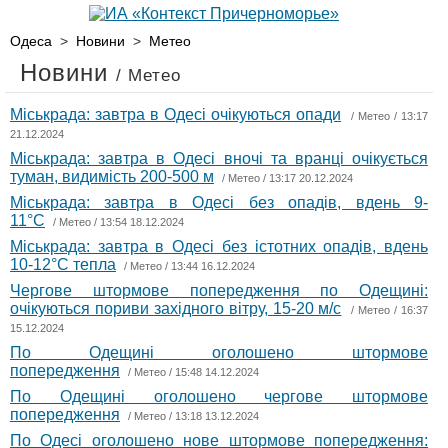
Одеса
>
Новини
>
Метео
Новини
/ Метео
Міськрада: завтра в Одесі очікуються опади
/
Метео
/ 13:17
21.12.2024
Міськрада: завтра в Одесі вночі та вранці очікується
туман, видимість 200-500 м
/
Метео
/ 13:17 20.12.2024
Міськрада: завтра в Одесі без опадів, вдень 9-
11°С
/
Метео
/ 13:54 18.12.2024
Міськрада: завтра в Одесі без істотних опадів, вдень
10-12°С тепла
/
Метео
/ 13:44 16.12.2024
Чергове штормове попередження по Одещині:
очікуються пориви західного вітру, 15-20 м/с
/
Метео
/ 16:37
15.12.2024
По Одещині оголошено штормове
попередження
/
Метео
/ 15:48 14.12.2024
По Одещині оголошено чергове штормове
попередження
/
Метео
/ 13:18 13.12.2024
По Одесі оголошено нове штормове попередження: