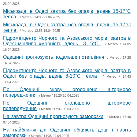
23.04.2025
Міськрада: в Одесі завтра без опадів, вдень 15-17°С
тепла
/
Метео
/ 14:06 21.04.2025
Міськрада: в Одесі завтра без опадів, вдень 15-17°С
тепла
/
Метео
/ 13:53 18.04.2025
Гідрометцентр Чорного та Азовського морів: завтра в
Одесі мінлива хмарність, вдень 13-15°С
/
Метео
/ 14:05
16.04.2025
Одещині прогнозують подальше потепління
/
Метео
/ 17:28
14.04.2025
Гідрометцентр Чорного та Азовського морів: завтра в
Одесі без опадів, вдень 8-10°С тепла
/
Метео
/ 14:43
11.04.2025
По Одещині знову оголошено штормове
попередження
/
Метео
/ 15:20 10.04.2025
По Одещині оголошено штормове
попередження
/
Метео
/ 17:47 09.04.2025
На завтра Одещині прогнозують заморозки
/
Метео
/ 17:40
07.04.2025
На найближчі дні Одещині обіцяють дощі і навіть
заморозки
/
Метео
/ 14:35 04.04.2025