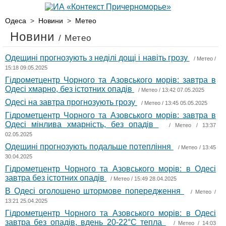
Одеса
>
Новини
>
Метео
Новини
/ Метео
Одещині прогнозують з неділі дощі і навіть грозу
/
Метео
/
15:18 09.05.2025
Гідрометцентр Чорного та Азовського морів: завтра в
Одесі хмарно, без істотних опадів
/
Метео
/ 13:42 07.05.2025
Одесі на завтра прогнозують грозу
/
Метео
/ 13:45 05.05.2025
Гідрометцентр Чорного та Азовського морів: завтра в
Одесі мінлива хмарність, без опадів
/
Метео
/ 13:37
02.05.2025
Одещині прогнозують подальше потепління
/
Метео
/ 13:45
30.04.2025
Гідрометцентр Чорного та Азовського морів: в Одесі
завтра без істотних опадів
/
Метео
/ 15:49 28.04.2025
В Одесі оголошено штормове попередження
/
Метео
/
13:21 25.04.2025
Гідрометцентр Чорного та Азовського морів: в Одесі
завтра без опадів, вдень 20-22°С тепла
/
Метео
/ 14:03