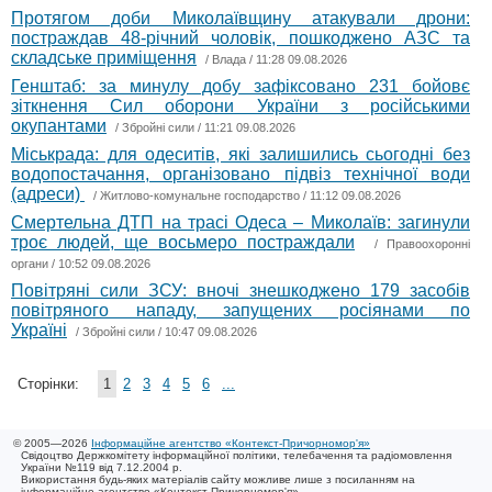
Протягом доби Миколаївщину атакували дрони:
постраждав 48-річний чоловік, пошкоджено АЗС та
складське приміщення
/
Влада
/ 11:28 09.08.2026
Генштаб: за минулу добу зафіксовано 231 бойовє
зіткнення Сил оборони України з російськими
окупантами
/
Збройні сили
/ 11:21 09.08.2026
Міськрада: для одеситів, які залишились сьогодні без
водопостачання, організовано підвіз технічної води
(адреси)
/
Житлово-комунальне господарство
/ 11:12 09.08.2026
Смертельна ДТП на трасі Одеса – Миколаїв: загинули
троє людей, ще восьмеро постраждали
/
Правоохоронні
органи
/ 10:52 09.08.2026
Повітряні сили ЗСУ: вночі знешкоджено 179 засобів
повітряного нападу, запущених росіянами по
Україні
/
Збройні сили
/ 10:47 09.08.2026
Сторінки:
1
2
3
4
5
6
...
© 2005—2026
Інформаційне агентство «Контекст-Причорномор'я»
Свідоцтво Держкомітету інформаційної політики, телебачення та радіомовлення
України №119 від 7.12.2004 р.
Використання будь-яких матеріалів сайту можливе лише з посиланням на
інформаційне агентство «Контекст-Причорномор'я»