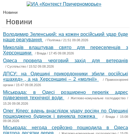
Новини
Новини
Володимир Зеленський: на кожен російський удар буде
наше реагування
/
Політика
/ 21:51 09.08.2026
Миколаїв влаштував свято для переселенців з
Херсонщини
/
Влада
/ 17:45 09.08.2026
Одеса провела черговий захід для ветеранів
/
Суспільство
/ 15:52 09.08.2026
ДПСУ: на Одещині прикордонники збили російські
«шахед» , а на Херсонщині – 2 «молнії»
/
Правоохоронні
органи
/ 15:47 09.08.2026
Міськрада: в Одесі розширено перелік адрес
підвезення технічної води
/
Житлово-комунальне господарство
/
15:26 09.08.2026
Олег Кіпер: вдень внаслідок удару росіян по Одещині
пошкоджено будинок і виникла пожежа
/
Влада
/ 15:08
09.08.2026
Міськрада: негода серйозно пошкодила в Одеса
півтора десятки дерев
/
Житлово-комунальне господарство
/ 15:05