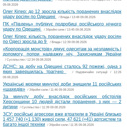
09.08.2026
Олег Кіпер: до 12 зросла кількість поранених внаслідок
удару росіян по Одещині
/
Влада
/ 13:48 09.08.2026
ПК «Південь» публікує подробиці російського нічного
удару по Одещині
/
Збройні сили
/ 13:45 09.08.2026
Олег Кіпер: кількість поранених внаслідок удару росіян
по Одесі зросла до 9
/
Влада
/ 12:39 09.08.2026
«Корпорація монстрів» дякує одеситам за незламність і
допомогу, попри надважку ніч, Захисникам України
/
Суспільство
/ 12:34 09.08.2026
ДСНС: за добу на Одещині сталось 92 пожежі, одна з
яких завершилась трагічно
/
Надзвичайні ситуації
/ 12:26
09.08.2026
Українські моряки минулої доби знищили 11 російських
«шахедів»
/
Збройні сили
/ 11:46 09.08.2026
За минулу добу внаслідок російських обстрілів
Херсонщини 10 людей дістали поранення, з них — 2
дитини
/
Суспільство
/ 11:39 09.08.2026
ЗСУ: російські агресори вже втратили в Україні близько
1 457 740 (+1 130) живої сили, 47 621 (+41) артсистем та
багато іншої техніки
/
Збройні сили
/ 11:35 09.08.2026